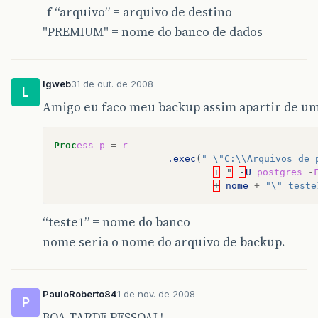
-f “arquivo” = arquivo de destino
"PREMIUM" = nome do banco de dados
lgweb
31 de out. de 2008
L
Amigo eu faco meu backup assim apartir de um
Proc
ess
p
=
r
.exec
(
" \"C:\\Arquivos de 
+
"
-
U
postgres
-
+
nome
+
"\" teste
“teste1” = nome do banco
nome seria o nome do arquivo de backup.
PauloRoberto84
1 de nov. de 2008
P
BOA TARDE PESSOAL!