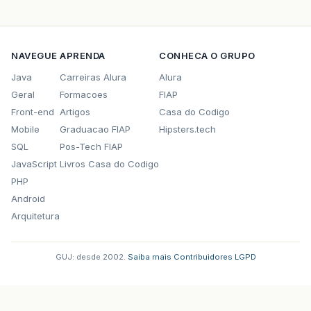
NAVEGUE
APRENDA
CONHECA O GRUPO
Java
Carreiras Alura
Alura
Geral
Formacoes
FIAP
Front-end
Artigos
Casa do Codigo
Mobile
Graduacao FIAP
Hipsters.tech
SQL
Pos-Tech FIAP
JavaScript
Livros Casa do Codigo
PHP
Android
Arquitetura
GUJ: desde 2002.
·
Saiba mais
·
Contribuidores
·
LGPD