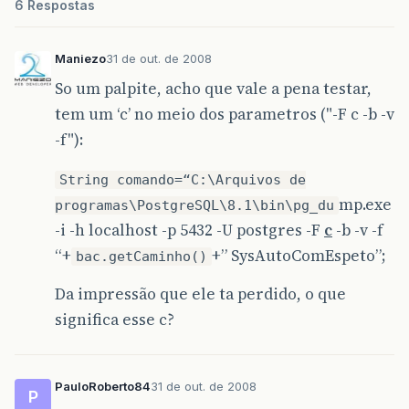
6 Respostas
Maniezo
31 de out. de 2008
So um palpite, acho que vale a pena testar,
tem um ‘c’ no meio dos parametros ("-F c -b -v
-f"):
String comando=“C:\Arquivos de
mp.exe
programas\PostgreSQL\8.1\bin\pg_du
-i -h localhost -p 5432 -U postgres -F
c
-b -v -f
“+
+” SysAutoComEspeto”;
bac.getCaminho()
Da impressão que ele ta perdido, o que
significa esse c?
PauloRoberto84
31 de out. de 2008
P