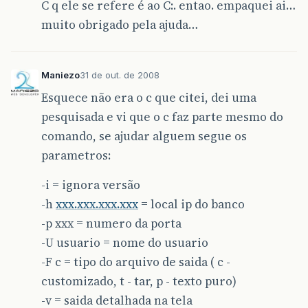
C q ele se refere é ao C:. entao. empaquei ai…
muito obrigado pela ajuda…
Maniezo
31 de out. de 2008
Esquece não era o c que citei, dei uma
pesquisada e vi que o c faz parte mesmo do
comando, se ajudar alguem segue os
parametros:
-i = ignora versão
-h
xxx.xxx.xxx.xxx
= local ip do banco
-p xxx = numero da porta
-U usuario = nome do usuario
-F c = tipo do arquivo de saida ( c -
customizado, t - tar, p - texto puro)
-v = saida detalhada na tela