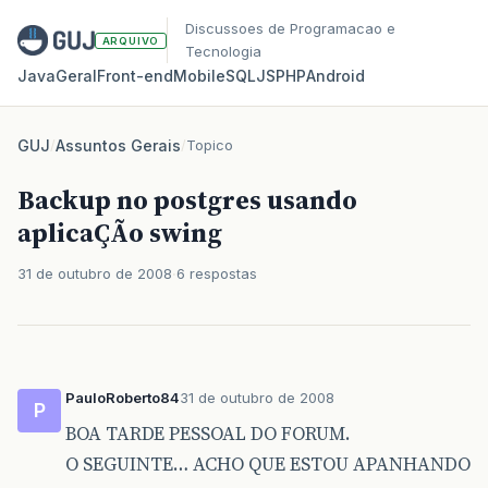
Discussoes de Programacao e
ARQUIVO
Tecnologia
Java
Geral
Front‑end
Mobile
SQL
JS
PHP
Android
GUJ
/
Assuntos Gerais
/
Topico
Backup no postgres usando
aplicaÇÃo swing
31 de outubro de 2008
6 respostas
PauloRoberto84
31 de outubro de 2008
P
BOA TARDE PESSOAL DO FORUM.
O SEGUINTE… ACHO QUE ESTOU APANHANDO