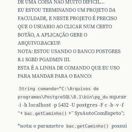
DE UMA COISA NAO MUITO DIFICIL…
EU ESTOU TERMINANDO UM PROJETO DA
FACULDADE, E NESTE PROJETO É PRECISO
QUE O USUARIO AO CLICAR NUM CERTO
BOTÃO, A APLICAÇÃO GERE O
ARQUIVO.BACKUP.
NOTA: ESTOU USANDO O BANCO POSTGRES
8.1 SGBD PGADMIN III.
ESTA É A LINHA DE COMANDO QUE EU USO
PARA MANDAR PARA O BANCO:
String comando=“C:\Arquivos de
mp.exe
programas\PostgreSQL\8.1\bin\pg_du
-i -h localhost -p 5432 -U postgres -F c -b -v -f
“+
+” SysAutoComEspeto”;
bac.getCaminho()
*nota: o parametro
possui
bac.getCaminho()