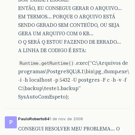
ENTÃO, EU CONSEGUI GERAR O ARQUIVO…
EM TERMOS… PORQUE O ARQUIVO ESTÁ
SENDO GERADO SEM CONTEÚDO, OU SEJA
GERA UM ARQUIVO COM 0 KB…
O Q SERÁ Q ESTOU FAZENDO DE ERRADO…
A LINHA DE CODIGO É ESTA:
.exec(“C:\Arquivos de
Runtime.getRuntime()
programas\PostgreSQL\8.1\bin\pg_dump.exe\
-i -h localhost -p 5432 -U postgres -F c -b -v -f
C:\backup\teste1.backup”
SysAutoComEspeto);
PauloRoberto84
1 de nov. de 2008
P
CONSEGUI RESOLVER MEU PROBLEMA… O