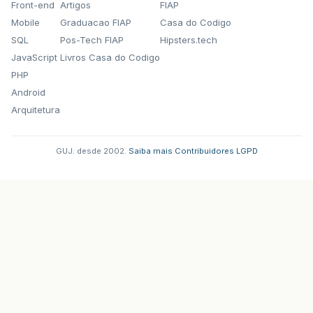
Front-end
Artigos
FIAP
Mobile
Graduacao FIAP
Casa do Codigo
SQL
Pos-Tech FIAP
Hipsters.tech
JavaScript
Livros Casa do Codigo
PHP
Android
Arquitetura
GUJ: desde 2002.
·
Saiba mais
·
Contribuidores
·
LGPD