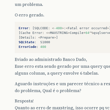
um problema.
O erro gerado.
Error
:
[
SQLCODE
:
<
-400
>:<
Fatal
error
occurred
>
[
Cache
Error
:
<<
MAXSTRING
>
Compile
+
64
^%
qsqlserv
[
Details
:
<
Prepare
>
]
SQLState
:
S1000
ErrorCode
:
400
Eviado ao administrado Banco Dado,
Esse erro esta sendo gerado por uma query qu
alguns colunas, a query envolve 6 tabelas.
Aguardo instruções e um parecer técnico a re
do problema, Qual é o problema?
Resposta!
Quanto ao erro de maxstring, isso ocorre pq vc