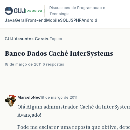
Discussoes de Programacao e
ARQUIVO
Tecnologia
Java
Geral
Front‑end
Mobile
SQL
JS
PHP
Android
GUJ
/
Assuntos Gerais
/
Topico
Banco Dados Caché InterSystems
18 de março de 2011
6 respostas
MarceloNeo
18 de março de 2011
Olá Algum administrador Caché da InterSyste
Avançado!
Pode me esclarer uma reposta que obtive, depo