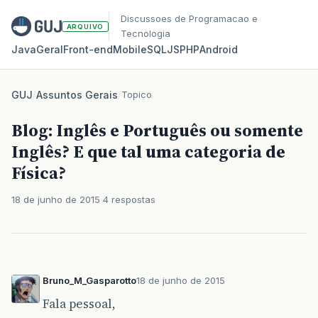
Discussoes de Programacao e
ARQUIVO
Tecnologia
Java
Geral
Front‑end
Mobile
SQL
JS
PHP
Android
GUJ
/
Assuntos Gerais
/
Topico
Blog: Inglês e Português ou somente
Inglês? E que tal uma categoria de
Física?
18 de junho de 2015
4 respostas
Bruno_M_Gasparotto
18 de junho de 2015
Fala pessoal,