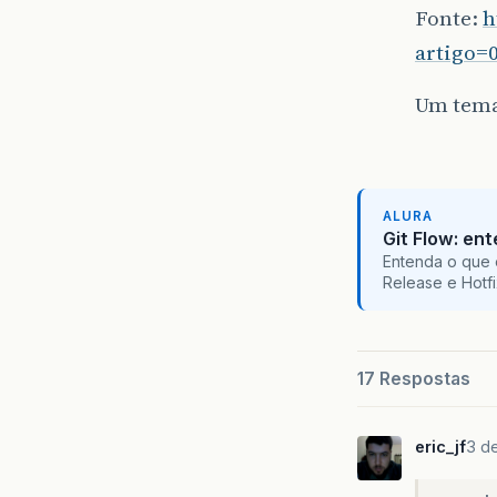
Fonte:
h
artigo=
Um tema
ALURA
Git Flow: en
Entenda o que 
Release e Hotf
17 Respostas
eric_jf
3 d