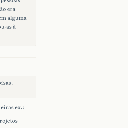
ão era
 em alguma
ou-as à
isas.
eiras ex.:
rojetos