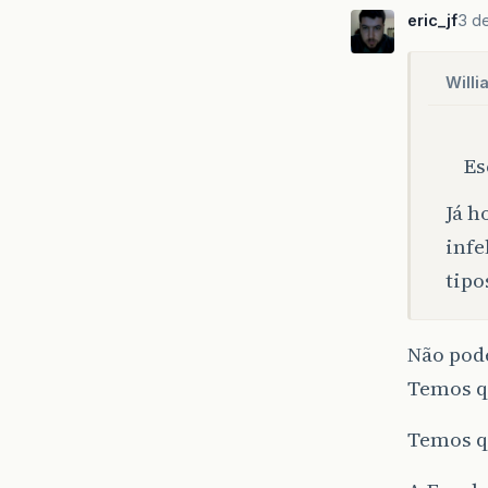
eric_jf
3 d
Willi
Es
Já h
infe
tipo
Não pode
Temos q
Temos qu