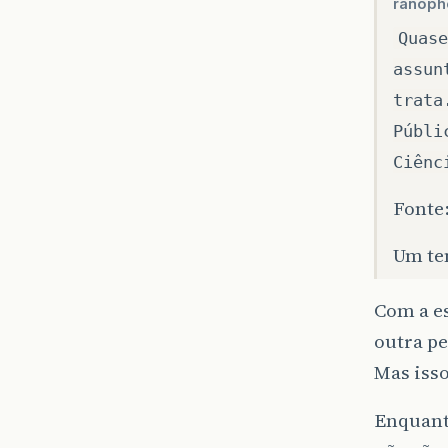
ranoph
Quase
assun
trata
Públi
Ciênc
Fonte
Um tem
Com a e
outra pe
Mas isso
Enquanto