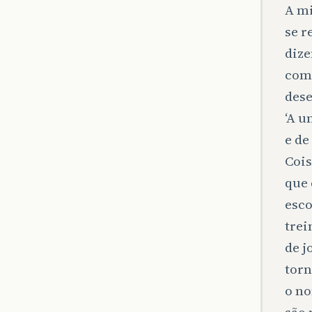
A mi
se r
dize
com 
dese
‘A u
e de
Cois
que 
esco
trei
de j
torn
o no
são 