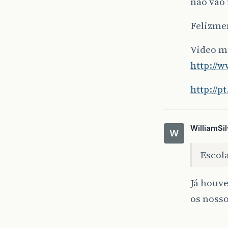
não vão
Felizmen
Video mu
http://
http://p
WilliamSi
W
Escol
Já houve
os nosso