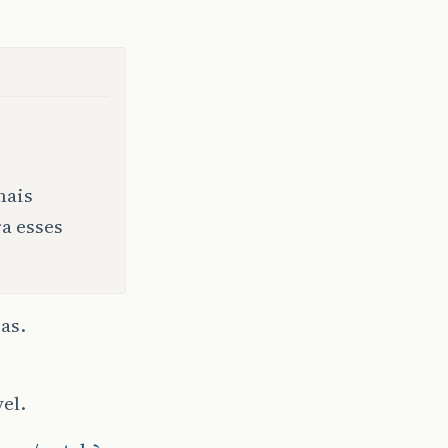
mais
ra esses
as.
el.