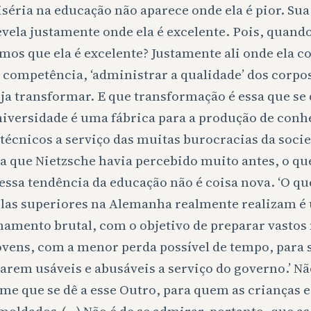
séria na educação não aparece onde ela é pior. Sua
evela justamente onde ela é excelente. Pois, quand
mos que ela é excelente? Justamente ali onde ela c
competência, ‘administrar a qualidade’ dos corpos
ja transformar. E que transformação é essa que se 
niversidade é uma fábrica para a produção de con
 técnicos a serviço das muitas burocracias da socie
a que Nietzsche havia percebido muito antes, o qu
essa tendência da educação não é coisa nova. ‘O qu
las superiores na Alemanha realmente realizam é
namento brutal, com o objetivo de preparar vasto
ovens, com a menor perda possível de tempo, para 
arem usáveis e abusáveis a serviço do governo.’ N
me que se dê a esse Outro, para quem as crianças e
moldados.(…) Não é de se admirar, portanto, que as