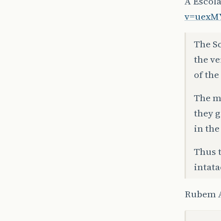
A Escol
v=uexM
The S
the ve
of the
The m
they g
in th
Thus t
intata
Rubem A