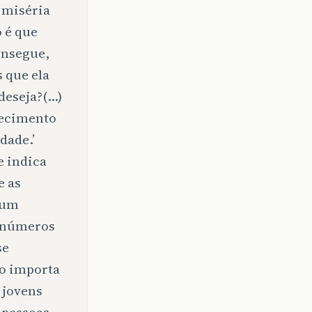
 miséria
o é que
onsegue,
 que ela
deseja?(…)
hecimento
dade.’
e indica
e as
 um
s números
se
ão importa
 jovens
 pessoas