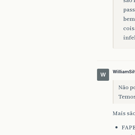
pass
bem 
cois
infe
WilliamSi
W
Não po
Temos
Mais são
FAPES