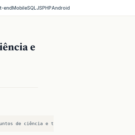
t‑end
Mobile
SQL
JS
PHP
Android
iência e
untos
de
ciência
e
tecnologia
por
não
entenderem
d