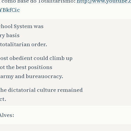
a como base do Totalitarismo:
http://www.youtube
YBkfCic
chool System was
ry basis
 totalitarian order.
ost obedient could climb up
ot the best positions
e army and bureauocracy.
he dictatorial culture remained
ct.
lves: