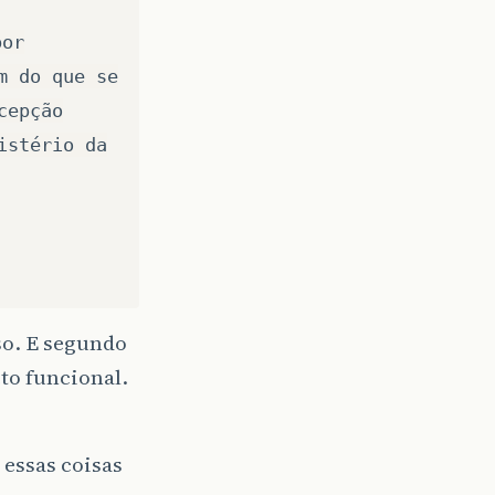
por
m do que se
cepção
istério da
so. E segundo
to funcional.
 essas coisas