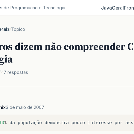
Java
Geral
Fron
s de Programacao e Tecnologia
rais
/
Topico
iros dizem não compreender C
gia
7
17 respostas
nix
3 de maio de 2007
40
%
da
população
demonstra
pouco
interesse
por
ass