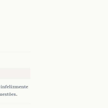
s infelizmente
questôes.