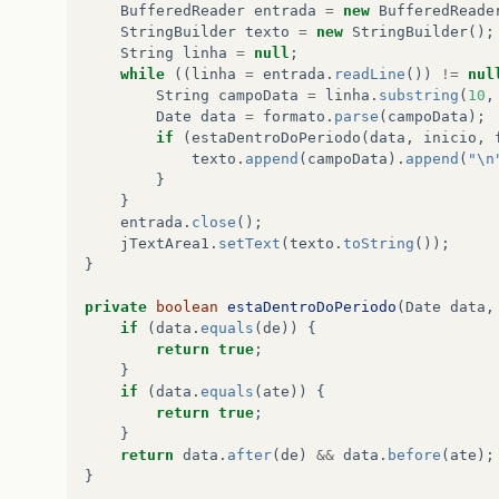
BufferedReader
entrada
=
new
BufferedReade
StringBuilder
texto
=
new
StringBuilder
();
String
linha
=
null
;
while
((
linha
=
entrada
.
readLine
())
!=
nul
String
campoData
=
linha
.
substring
(
10
,
Date
data
=
formato
.
parse
(
campoData
);
if
(
estaDentroDoPeriodo
(
data
,
inicio
,
texto
.
append
(
campoData
).
append
(
"\n
}
}
entrada
.
close
();
jTextArea1
.
setText
(
texto
.
toString
());
}
private
boolean
estaDentroDoPeriodo
(
Date
data
,
if
(
data
.
equals
(
de
))
{
return
true
;
}
if
(
data
.
equals
(
ate
))
{
return
true
;
}
return
data
.
after
(
de
)
&&
data
.
before
(
ate
);
}