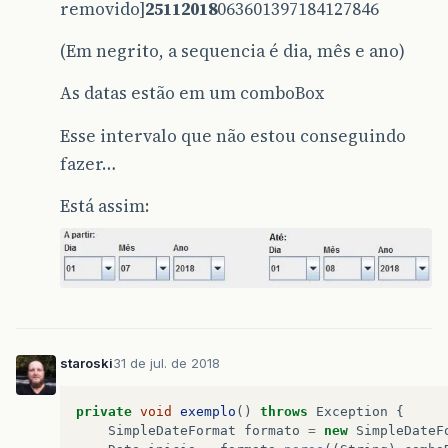
removido]
25112018
063601397184127846
(Em negrito, a sequencia é dia, mês e ano)
As datas estão em um comboBox
Esse intervalo que não estou conseguindo
fazer…
Está assim:
staroski
31 de jul. de 2018
private
void
exemplo
()
throws
Exception
{
SimpleDateFormat
formato
=
new
SimpleDateF