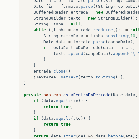
Date
inicio
=
formato
.
parse
((
String
)
combo
Date
fim
=
formato
.
parse
((
String
)
comboDia
BufferedReader
entrada
=
new
BufferedReade
StringBuilder
texto
=
new
StringBuilder
();
String
linha
=
null
;
while
((
linha
=
entrada
.
readLine
())
!=
nul
String
campoData
=
linha
.
substring
(
10
,
Date
data
=
formato
.
parse
(
campoData
);
if
(
estaDentroDoPeriodo
(
data
,
inicio
,
texto
.
append
(
campoData
).
append
(
"\n
}
}
entrada
.
close
();
jTextArea1
.
setText
(
texto
.
toString
());
}
private
boolean
estaDentroDoPeriodo
(
Date
data
,
if
(
data
.
equals
(
de
))
{
return
true
;
}
if
(
data
.
equals
(
ate
))
{
return
true
;
}
return
data
.
after
(
de
)
&&
data
.
before
(
ate
);