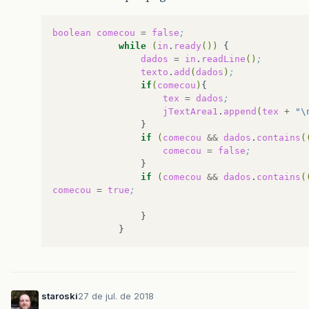
boolean
comecou
=
false
;
while
(
in
.
ready
())
dados
=
in
.
readLine
()
; 
texto
.
add
(
dados
)
; 
if
(
comecou
)
tex
=
dados
;
jTextArea1
.
append
(
tex
+
"\
if
(
comecou
&&
dados
.
contains
(
comecou
=
false
;
if
(
comecou
&&
dados
.
contains
(
comecou
=
true
;
staroski
27 de jul. de 2018