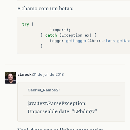
e chamo com um botao:
try
{
limpar
();
}
catch
(
Exception
ex
)
{
Logger
.
getLogger
(
Abrir
.
class
.
getNa
}
staroski
31 de jul. de 2018
Gabriel_Ramos2:
java.text.ParseException:
Unparseable date: “LPbdrY/v”