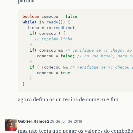
parada.
boolean
comecou
=
false
while
(
in
.
ready
())
{
linha
=
in
.
readLine
()
if
(
comecou
)
{
// imprime linha
}
if
(
comecou
&&
/* verifique se vc chegou ao
comecou
=
false
;
// ou use break; para s
}
if
(
!
comecou
&&
/* verifique se vc chegou 
comecou
=
true
}
}
agora defina os criterios de comeco e fim
Gabriel_Ramos2
26 de jul. de 2018
mas não teria que pegar os valores do comboBo