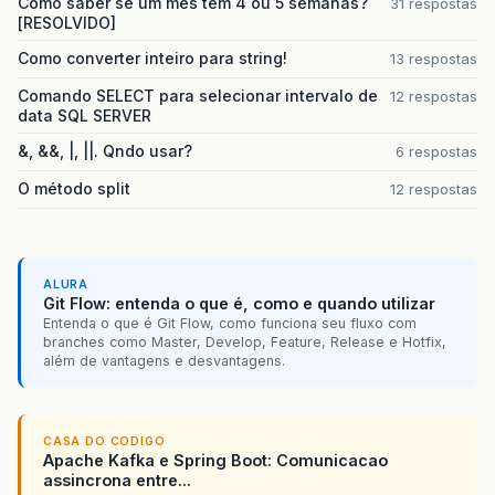
Como saber se um mes tem 4 ou 5 semanas?
31 respostas
[RESOLVIDO]
Como converter inteiro para string!
13 respostas
Comando SELECT para selecionar intervalo de
12 respostas
data SQL SERVER
&, &&, |, ||. Qndo usar?
6 respostas
O método split
12 respostas
ALURA
Git Flow: entenda o que é, como e quando utilizar
Entenda o que é Git Flow, como funciona seu fluxo com
branches como Master, Develop, Feature, Release e Hotfix,
além de vantagens e desvantagens.
CASA DO CODIGO
Apache Kafka e Spring Boot: Comunicacao
assincrona entre...