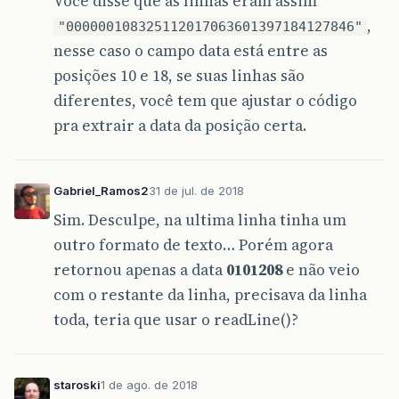
Você disse que as linhas eram assim
,
"000000108325112017063601397184127846"
nesse caso o campo data está entre as
posições 10 e 18, se suas linhas são
diferentes, você tem que ajustar o código
pra extrair a data da posição certa.
Gabriel_Ramos2
31 de jul. de 2018
Sim. Desculpe, na ultima linha tinha um
outro formato de texto… Porém agora
retornou apenas a data
0101208
e não veio
com o restante da linha, precisava da linha
toda, teria que usar o readLine()?
staroski
1 de ago. de 2018