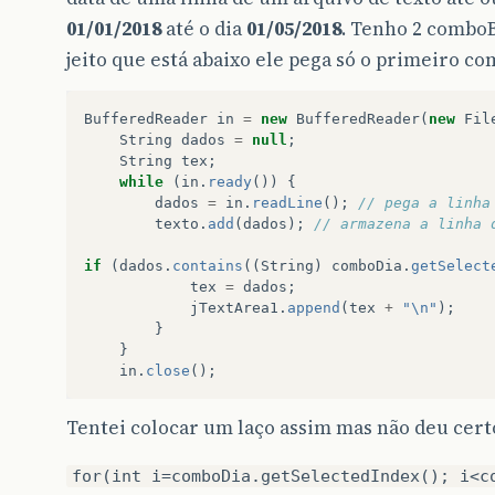
01/01/2018
até o dia
01/05/2018
. Tenho 2 comboB
jeito que está abaixo ele pega só o primeiro c
BufferedReader
in
=
new
BufferedReader
(
new
Fil
String
dados
=
null
;
String
tex
;
while
(
in
.
ready
())
{
dados
=
in
.
readLine
();
// pega a linha
texto
.
add
(
dados
);
// armazena a linha 
if
(
dados
.
contains
((
String
)
comboDia
.
getSelect
tex
=
dados
;
jTextArea1
.
append
(
tex
+
"\n"
);
}
}
in
.
close
();
Tentei colocar um laço assim mas não deu cert
for(int i=comboDia.getSelectedIndex(); i<c