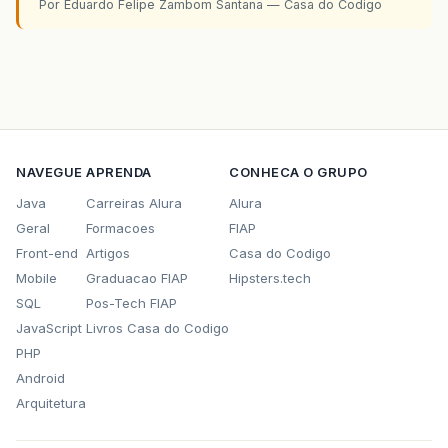
Por Eduardo Felipe Zambom Santana — Casa do Codigo
NAVEGUE
APRENDA
CONHECA O GRUPO
Java
Carreiras Alura
Alura
Geral
Formacoes
FIAP
Front-end
Artigos
Casa do Codigo
Mobile
Graduacao FIAP
Hipsters.tech
SQL
Pos-Tech FIAP
JavaScript
Livros Casa do Codigo
PHP
Android
Arquitetura