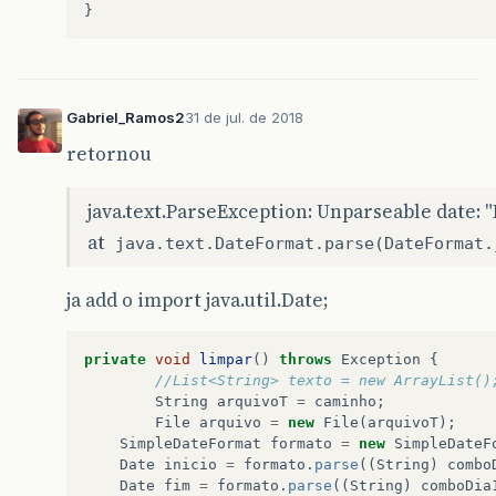
}
Gabriel_Ramos2
31 de jul. de 2018
retornou
java.text.ParseException: Unparseable date: 
at
java.text.DateFormat.parse(DateFormat.
ja add o import java.util.Date;
private
void
limpar
()
throws
Exception
{
//List<String> texto = new ArrayList()
String
arquivoT
=
caminho
;
File
arquivo
=
new
File
(
arquivoT
);
SimpleDateFormat
formato
=
new
SimpleDateF
Date
inicio
=
formato
.
parse
((
String
)
combo
Date
fim
=
formato
.
parse
((
String
)
comboDia