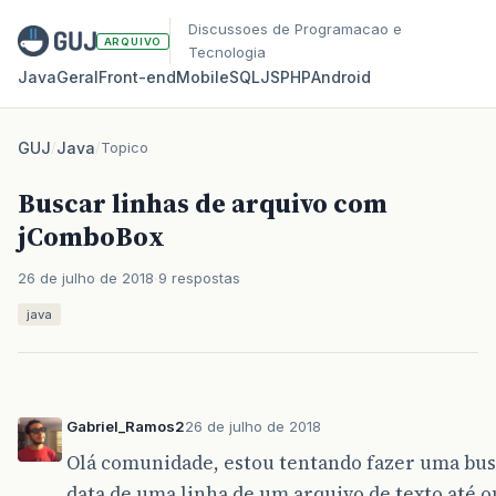
Discussoes de Programacao e
ARQUIVO
Tecnologia
Java
Geral
Front‑end
Mobile
SQL
JS
PHP
Android
GUJ
/
Java
/
Topico
Buscar linhas de arquivo com
jComboBox
26 de julho de 2018
9 respostas
java
Gabriel_Ramos2
26 de julho de 2018
Olá comunidade, estou tentando fazer uma bus
data de uma linha de um arquivo de texto até o