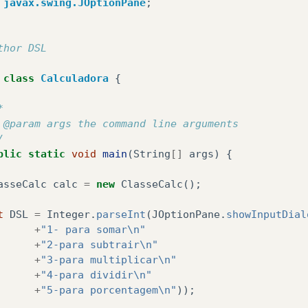
javax.swing.JOptionPane
;
thor DSL
class
Calculadora
{
*
 @param args the command line arguments
/
blic
static
void
main
(
String
[]
args
)
{
asseCalc
calc
=
new
ClasseCalc
();
t
DSL
=
Integer
.
parseInt
(
JOptionPane
.
showInputDial
+
"1- para somar\n"
+
"2-para subtrair\n"
+
"3-para multiplicar\n"
+
"4-para dividir\n"
+
"5-para porcentagem\n"
));