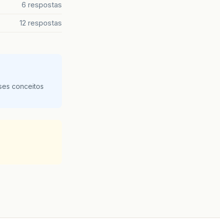
6 respostas
12 respostas
nputDialog
(
"informe o 1° numero"
));
nputDialog
(
"informe o 2° numero"
));
ornaResult
());
ses conceitos
nputDialog
(
"informe o 1° numero"
));
nputDialog
(
"informe o 2° numero"
));
ornaResult
());
ção não esta disponivel"
);