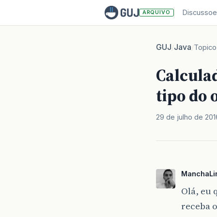
Discussoe
ARQUIVO
GUJ
Java
/
/
Topico
Calculad
tipo do 
29 de julho de 201
ManchaL
Olá, eu
receba o