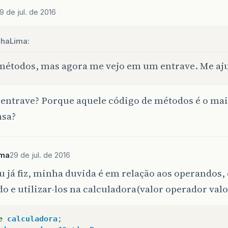
9 de jul. de 2016
haLima:
étodos, mas agora me vejo em um entrave. Me a
 entrave? Porque aquele código de métodos é o ma
nsa?
ima
29 de jul. de 2016
eu já fiz, minha duvida é em relação aos operandos,
do e utilizar-los na calculadora(valor operador valo
e
calculadora
;