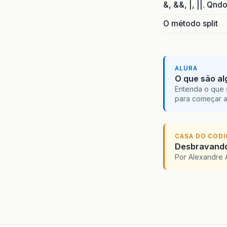
&, &&, |, ||. Qnd
O método split
ALURA
O que são al
Entenda o que 
para começar 
CASA DO COD
Desbravando 
Por Alexandre 
}