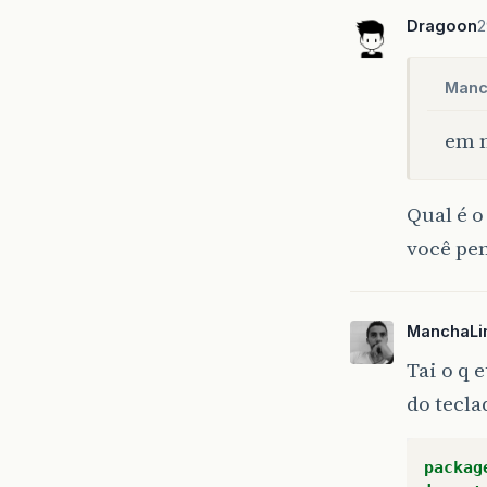
Dragoon
2
Manc
em m
Qual é o
você pe
ManchaL
Tai o q 
do tecla
packag