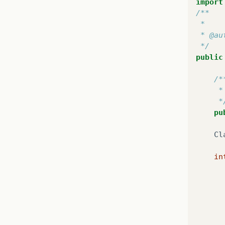
import
/**
 *
 * @au
 */
public
/*
     *
     *
pu
Cl
in