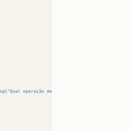
og
(
"Qual operação deseja fazer?\n"