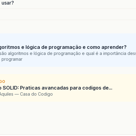
o usar?
break
;
}
case
4
:{
calc
.
num1
=
Float
.
parseFloat
(
JOptionPane
.
showI
calc
.
num2
=
Float
.
parseFloat
(
JOptionPane
.
showI
calc
.
Dividir
();
JOptionPane
.
showMessageDialog
(
null
,
calc
.
Ret
goritmos e lógica de programação e como aprender?
break
;
são algoritmos e lógica de programação e qual é a importância des
}
a programar
case
5
:{
calc
.
num1
=
Float
.
parseFloat
(
JOptionPane
.
showI
calc
.
num2
=
Float
.
parseFloat
(
JOptionPane
.
showI
IGO
calc
.
Porcento
();
SOLID: Praticas avancadas para codigos de...
JOptionPane
.
showMessageDialog
(
null
,
calc
.
Ret
Aquiles — Casa do Codigo
break
;
}
default
:{
JOptionPane
.
showMessageDialog
(
null
,
"A opera
}