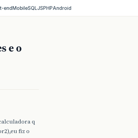
t‑end
Mobile
SQL
JS
PHP
Android
s e o
calculadora q
r2),eu fiz o