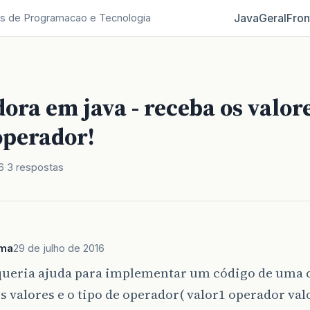
Java
Geral
Fron
s de Programacao e Tecnologia
ora em java - receba os valore
operador!
6
3 respostas
ima
29 de julho de 2016
 queria ajuda para implementar um código de uma 
s valores e o tipo de operador( valor1 operador valo