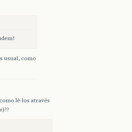
judem!
is usual, como
 como lê-los através
r)??