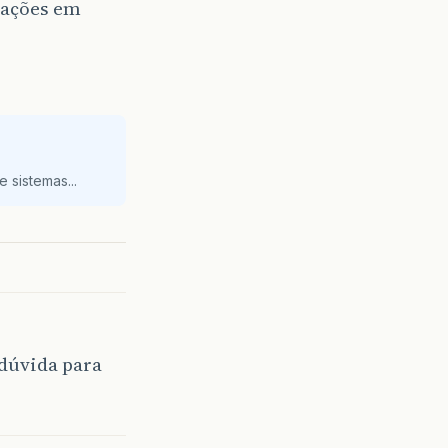
rações em
 sistemas...
 dúvida para