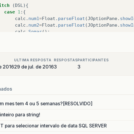
itch
(
DSL
){
case
1
:{
calc
.
num1
=
Float
.
parseFloat
(
JOptionPane
.
showI
calc
.
num2
=
Float
.
parseFloat
(
JOptionPane
.
showI
calc
.
Somar
();
JOptionPane
.
showMessageDialog
(
null
,
calc
.
Ret
break
;
}
case
2
:{
ULTIMA RESPOSTA
RESPOSTAS
PARTICIPANTES
calc
.
num1
=
Float
.
parseFloat
(
JOptionPane
.
showI
de 2016
29 de jul. de 2016
3
3
calc
.
num2
=
Float
.
parseFloat
(
JOptionPane
.
showI
calc
.
Diminuir
();
JOptionPane
.
showMessageDialog
(
null
,
calc
.
Ret
nados
break
;
}
um mes tem 4 ou 5 semanas?[RESOLVIDO]
case
3
:{
calc
.
num1
=
Float
.
parseFloat
(
JOptionPane
.
showI
nteiro para string!
calc
.
num2
=
Float
.
parseFloat
(
JOptionPane
.
showI
calc
.
Multiplica
();
para selecionar intervalo de data SQL SERVER
JOptionPane
.
showMessageDialog
(
null
,
calc
.
Ret