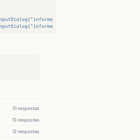
nputDialog
(
"informe o 1° numero"
));
nputDialog
(
"informe o 2° numero"
));
ornaResult
());
nputDialog
(
"informe o 1° numero"
));
nputDialog
(
"informe o 2° numero"
));
ornaResult
());
31 respostas
nputDialog
(
"informe o 1° numero"
));
13 respostas
nputDialog
(
"informe o 2° numero"
));
12 respostas
ornaResult
());