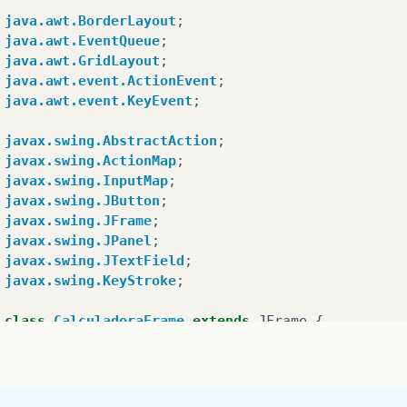
java.awt.BorderLayout
;
java.awt.EventQueue
;
java.awt.GridLayout
;
java.awt.event.ActionEvent
;
java.awt.event.KeyEvent
;
javax.swing.AbstractAction
;
javax.swing.ActionMap
;
javax.swing.InputMap
;
javax.swing.JButton
;
javax.swing.JFrame
;
javax.swing.JPanel
;
javax.swing.JTextField
;
javax.swing.KeyStroke
;
class
CalculadoraFrame
extends
JFrame
{
ivate
JPanel
pnlPrincipal
;
ivate
JTextField
txtVisor
;
ivate
JPanel
pnlBotoes
;