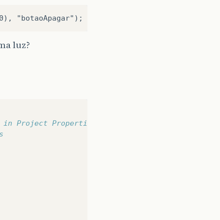
ma luz?
 in Project Properties.
s