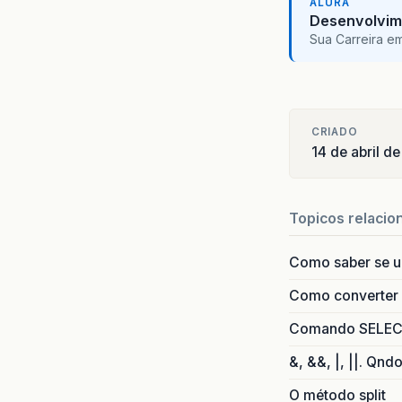
ALURA
Desenvolvim
//
Sua Carreira e
pr
pr
pr
pr
pr
CRIADO
14 de abril d
pr
pr
pr
pr
Topicos relacio
pr
pr
Como saber se 
pu
Como converter i
Comando SELECT 
&, &&, |, ||. Qnd
O método split