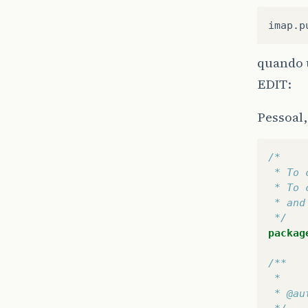
quando 
EDIT:
Pessoal
/*
 * To 
 * To 
 * and
 */
packag
/**
 *
 * @au