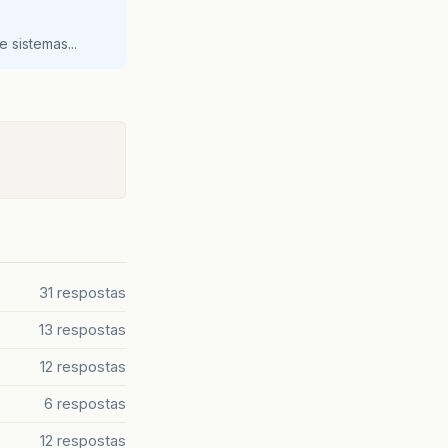
 sistemas...
otaoNumericoAction
(
1
);
otaoNumericoAction
(
2
);
otaoNumericoAction
(
3
);
otaoNumericoAction
(
4
);
otaoNumericoAction
(
5
);
otaoNumericoAction
(
6
);
otaoNumericoAction
(
7
);
otaoNumericoAction
(
8
);
otaoNumericoAction
(
9
);
otaoNumericoAction
(
0
);
new
BotaoOperacaoAction
(
"BACK_SPACE"
);
31 respostas
13 respostas
12 respostas
6 respostas
12 respostas