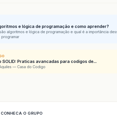
ivate
JPanel
getPnlPrincipal
()
{
if
(
pnlPrincipal
!=
null
)
{
return
pnlPrincipal
;
goritmos e lógica de programação e como aprender?
}
são algoritmos e lógica de programação e qual é a importância des
a programar
pnlPrincipal
=
new
JPanel
(
new
BorderLayout
());
pnlPrincipal
.
add
(
getTxtVisor
(),
BorderLayout
.
NOR
pnlPrincipal
.
add
(
getPnlBotoes
(),
BorderLayout
.
CE
IGO
registrarAcoesDoTeclado
(
pnlPrincipal
);
SOLID: Praticas avancadas para codigos de...
return
pnlPrincipal
;
Aquiles — Casa do Codigo
ivate
JTextField
getTxtVisor
()
{
if
(
txtVisor
!=
null
)
{
return
txtVisor
;
}
txtVisor
=
new
JTextField
();
CONHECA O GRUPO
txtVisor
.
setEditable
(
false
);