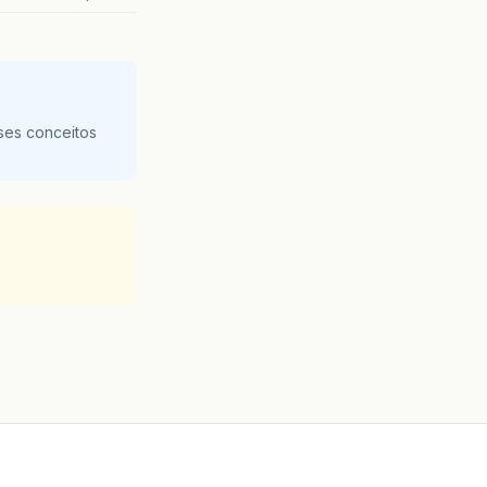
ses conceitos
TH
);
NTER
);