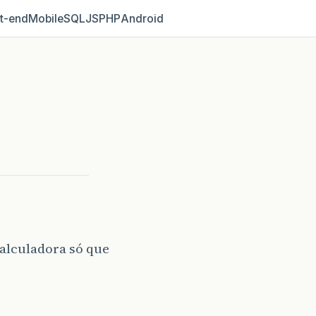
t‑end
Mobile
SQL
JS
PHP
Android
alculadora só que