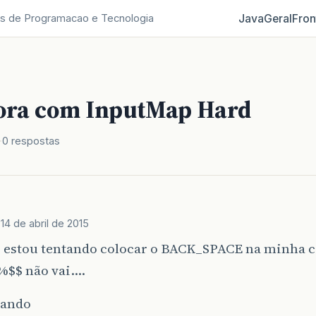
Java
Geral
Fron
s de Programacao e Tecnologia
ora com InputMap Hard
0 respostas
l
14 de abril de 2015
 estou tentando colocar o BACK_SPACE na minha c
$$ não vai....
sando