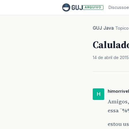
Discussoe
ARQUIVO
GUJ
Java
/
/
Topico
Calulad
14 de abril de 2015
himorrive
H
Amigos,
essa ¨%%
estou u