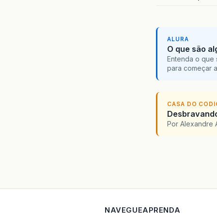
}
pr
ALURA
O que são al
Entenda o que 
para começar 
CASA DO COD
Desbravando 
Por Alexandre 
}
pr
NAVEGUE
APRENDA