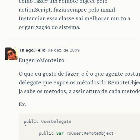
como fazer um remote object pelo
actionScript, fazia sempre pelo mxml.
Instanciar essa classe vai melhorar muito a
organização do sistema.
Thiago_Felix
1 de dez. de 2009
EugenioMonteiro.
O que eu gosto de fazer, e é o que agente cost
delegate que expoe os métodos do RemoteObjec
ja sabe os metodos, a assinatura de cada metodo
Ex.
public
UserDelegate
{
public
var
roUser
:
RemoteObject
;