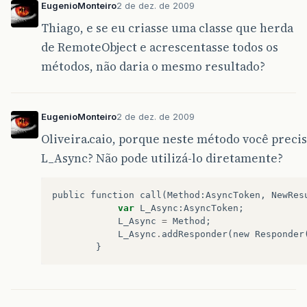
EugenioMonteiro
2 de dez. de 2009
Thiago, e se eu criasse uma classe que herda
de RemoteObject e acrescentasse todos os
métodos, não daria o mesmo resultado?
EugenioMonteiro
2 de dez. de 2009
Oliveira.caio, porque neste método você precis
L_Async? Não pode utilizá-lo diretamente?
public
function
call
(
Method
:
AsyncToken
,
NewRes
var
L_Async
:
AsyncToken
;
L_Async
=
Method
;
L_Async
.
addResponder
(
new
Responder
}