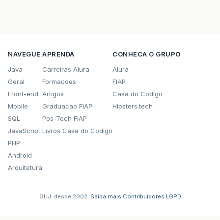
NAVEGUE
APRENDA
CONHECA O GRUPO
Java
Carreiras Alura
Alura
Geral
Formacoes
FIAP
Front-end
Artigos
Casa do Codigo
Mobile
Graduacao FIAP
Hipsters.tech
SQL
Pos-Tech FIAP
JavaScript
Livros Casa do Codigo
PHP
Android
Arquitetura
GUJ: desde 2002.
·
Saiba mais
·
Contribuidores
·
LGPD