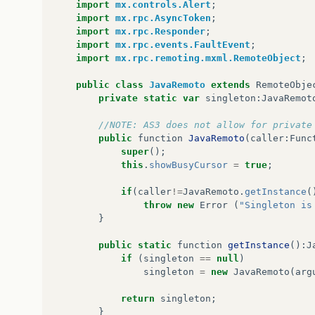
import
mx.controls.Alert
;
import
mx.rpc.AsyncToken
;
import
mx.rpc.Responder
;
import
mx.rpc.events.FaultEvent
;
import
mx.rpc.remoting.mxml.RemoteObject
;
public
class
JavaRemoto
extends
RemoteObje
private
static
var
singleton
:
JavaRemot
//NOTE: AS3 does not allow for private
public
function
JavaRemoto
(
caller
:
Func
super
();
this
.
showBusyCursor
=
true
;
if
(
caller
!=
JavaRemoto
.
getInstance
(
throw
new
Error
(
"Singleton is
}
public
static
function
getInstance
():
J
if
(
singleton
==
null
)
singleton
=
new
JavaRemoto
(
arg
return
singleton
;
}