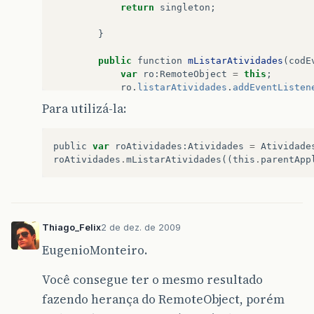
return
singleton
;
}
public
function
mListarAtividades
(
codE
var
ro
:
RemoteObject
=
this
;
ro
.
listarAtividades
.
addEventListen
ro
.
listarAtividades
.
addEventListen
Para utilizá-la:
ro
.
listarAtividades
(
codEvento
);
}
public
var
roAtividades
:
Atividades
=
Atividade
roAtividades
.
mListarAtividades
((
this
.
parentApp
private
function
avisoErroPadrao
(
resul
Alert
.
show
(
resultado
.
message
.
toStr
Thiago_Felix
2 de dez. de 2009
}
EugenioMonteiro.
}
Você consegue ter o mesmo resultado
fazendo herança do RemoteObject, porém