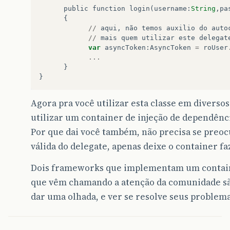
public
function
login
(
username
:
String
,
pa
{
//
aqui
,
não
temos
auxilio
do
auto
//
mais
quem
utilizar
este
delegat
var
asyncToken
:
AsyncToken
=
roUser
...
}
}
Agora pra você utilizar esta classe em diversos
utilizar um container de injeção de dependênc
Por que dai você também, não precisa se preo
válida do delegate, apenas deixe o container fa
Dois frameworks que implementam um containe
que vêm chamando a atenção da comunidade s
dar uma olhada, e ver se resolve seus problema