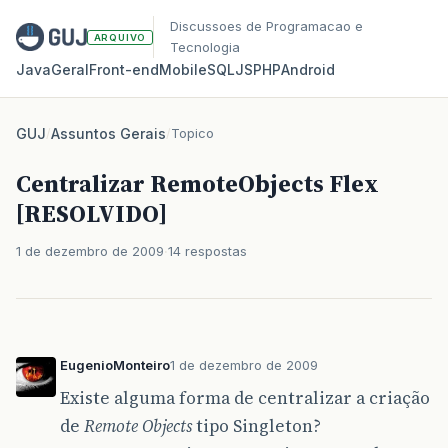
Discussoes de Programacao e
ARQUIVO
Tecnologia
Java
Geral
Front‑end
Mobile
SQL
JS
PHP
Android
GUJ
/
Assuntos Gerais
/
Topico
Centralizar RemoteObjects Flex
[RESOLVIDO]
1 de dezembro de 2009
14 respostas
EugenioMonteiro
1 de dezembro de 2009
Existe alguma forma de centralizar a criação
de
Remote Objects
tipo Singleton?