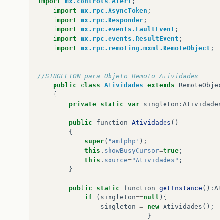
import
mx.controls.Alert
;
import
mx.rpc.AsyncToken
;
import
mx.rpc.Responder
;
import
mx.rpc.events.FaultEvent
;
import
mx.rpc.events.ResultEvent
;
import
mx.rpc.remoting.mxml.RemoteObject
;
//SINGLETON para Objeto Remoto Atividades
public
class
Atividades
extends
RemoteObje
{
private
static
var
singleton
:
Atividade
public
function
Atividades
()
{
super
(
"amfphp"
);
this
.
showBusyCursor
=
true
;
this
.
source
=
"Atividades"
;
}
public
static
function
getInstance
():
A
if
(
singleton
==
null
){
singleton
=
new
Atividades
();
}