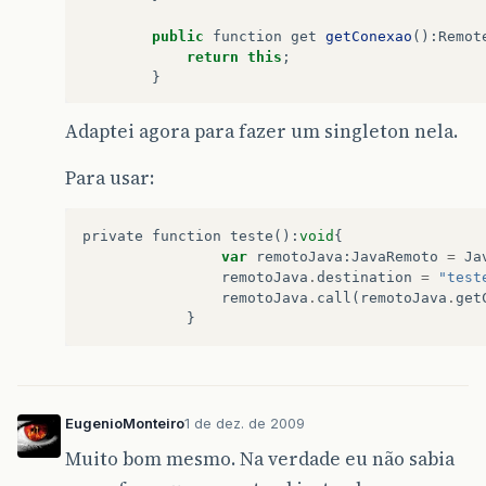
public
function
get
getConexao
():
Remot
return
this
;
}
public
function
call
(
Method
:
AsyncToken
Adaptei agora para fazer um singleton nela.
var
L_Async
:
AsyncToken
;
L_Async
=
Method
;
Para usar:
L_Async
.
addResponder
(
new
Responder
}
private
function
teste
():
void
{
private
function
DefaultFaultHandler
(
R
var
remotoJava
:
JavaRemoto
=
Ja
Alert
.
show
(
Result
.
fault
.
faultStrin
remotoJava
.
destination
=
"test
}
remotoJava
.
call
(
remotoJava
.
get
}
}
}
EugenioMonteiro
1 de dez. de 2009
Muito bom mesmo. Na verdade eu não sabia