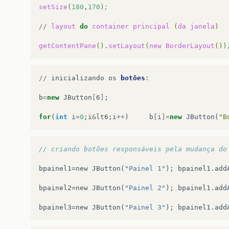
setSize
(
180
,
170
)
;
//
layout
do
container
principal
(
da
janela
)
getContentPane
()
.
setLayout
(
new
BorderLayout
())
//
inicializando
os
botões
:
b
=
new
JButton
[
6
]
;
for
(
int
i
=
0
;
i
&
lt6
;
i
++
)
b
[
i
]=
new
JButton
(
"B
// criando botões responsáveis pela mudança do
bpainel1
=
new
JButton
(
"Painel 1"
);
bpainel1
.
add
bpainel2
=
new
JButton
(
"Painel 2"
);
bpainel1
.
add
bpainel3
=
new
JButton
(
"Painel 3"
);
bpainel1
.
add