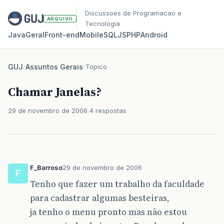
Discussoes de Programacao e
ARQUIVO
Tecnologia
Java
Geral
Front‑end
Mobile
SQL
JS
PHP
Android
GUJ
/
Assuntos Gerais
/
Topico
Chamar Janelas?
29 de novembro de 2006
4 respostas
F_Barroso
29 de novembro de 2006
F
Tenho que fazer um trabalho da faculdade
para cadastrar algumas besteiras,
ja tenho o menu pronto mas não estou