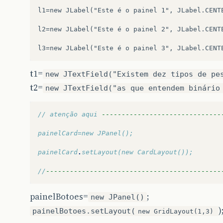
l1=new JLabel("Este é o painel 1", JLabel.CENTE
l2=new JLabel("Este é o painel 2", JLabel.CENTE
t1=
new JTextField("Existem dez tipos de pe
t2=
new JTextField("as que entendem binário
// atenção aqui 
------------------------------
painelCard=new JPanel();
painelCard
.
setLayout(new CardLayout());
//
--------------------------------------------
painelBotoes=
;
new JPanel()
)
painelBotoes.setLayout(
new GridLayout(1,3)