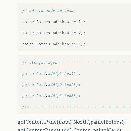
// adicionando botões…
painelBotoes
.
add
(
bpainel1
);
painelBotoes
.
add
(
bpainel2
);
painelBotoes
.
add
(
bpainel3
);
// atenção aqui 
------------------------------
painelCard
.
add(p1
,
"pa1");
painelCard
.
add(p2
,
"pa2");
painelCard
.
add(p3
,
"pa3");
//
--------------------------------------------
getContentPane().add("North",painelBotoes);
getContentPane().add("Center",painelCard);