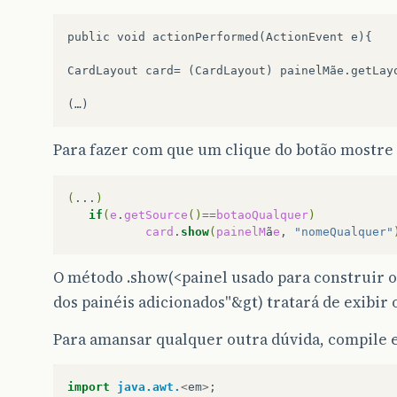
public void actionPerformed(ActionEvent e){

CardLayout card= (CardLayout) painelMãe.getLayo
Para fazer com que um clique do botão mostre 
(
...
)
if
(
e
.
getSource
()
==
botaoQualquer
)
card
.
show
(
painelM
ã
e
,
"nomeQualquer"
O método .show(<painel usado para construir 
dos painéis adicionados"&gt) tratará de exibir
Para amansar qualquer outra dúvida, compile 
import
java.awt.
<
em
>
;