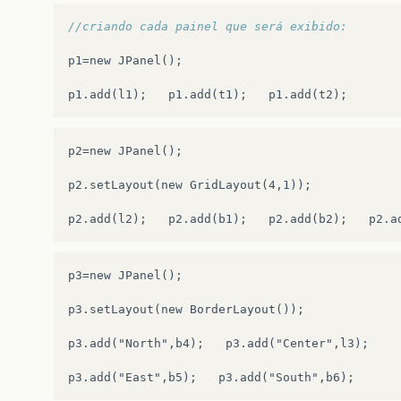
//criando cada painel que será exibido:
p1
=
new
JPanel
();
p1
.
add
(
l1
);
p1
.
add
(
t1
);
p1
.
add
(
t2
);
p2=new JPanel();

p2.setLayout(new GridLayout(4,1));

p3=new JPanel();

p3.setLayout(new BorderLayout());

p3.add("North",b4);   p3.add("Center",l3);
