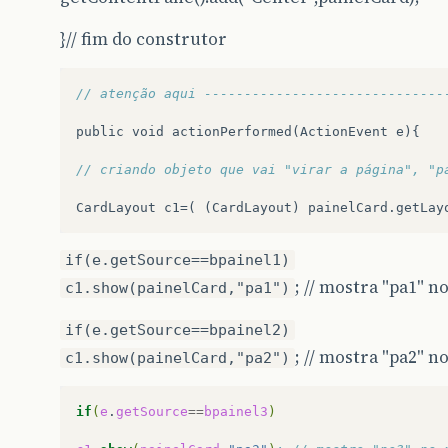
}// fim do construtor
// atenção aqui ------------------------------
public
void
actionPerformed
(
ActionEvent
e
){
// criando objeto que vai "virar a página", "p
CardLayout
c1
=(
(
CardLayout
)
painelCard
.
getLay
if(e.getSource==bpainel1)
; // mostra "pa1" n
c1.show(painelCard,"pa1")
if(e.getSource==bpainel2)
; // mostra "pa2" n
c1.show(painelCard,"pa2")
if
(
e
.
getSource
==
bpainel3
)