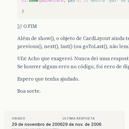
c1
.
show
(
painelCard
,
"pa3"
)
; // mostra "pa3" no 
}// O FIM
Além de show(), o objeto de CardLayout ainda
previous(), next(), last() (ou goToLast(), não lem
Ufa! Acho que exagerei. Nunca dei uma respost
Se houver algum erro no código, foi erro de d
Espero que tenha ajudado.
Boa sorte.
CRIADO
ULTIMA RESPOSTA
29 de novembro de 2006
29 de nov. de 2006