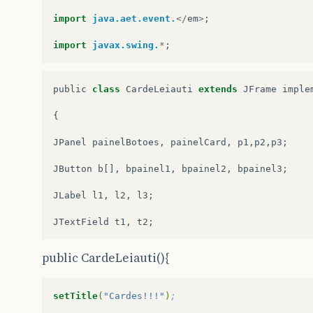
import
java.aet.event.
</
em
>
;
import
javax.swing.
*
;
public
class
CardeLeiauti
extends
JFrame
imple
{
JPanel
painelBotoes
,
painelCard
,
p1
,
p2
,
p3
;
JButton
b
[],
bpainel1
,
bpainel2
,
bpainel3
;
JLabel
l1
,
l2
,
l3
;
JTextField
t1
,
t2
;
public CardeLeiauti(){
setTitle
(
"Cardes!!!"
)
;