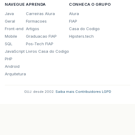
NAVEGUE
APRENDA
CONHECA O GRUPO
Java
Carreiras Alura
Alura
Geral
Formacoes
FIAP
Front-end
Artigos
Casa do Codigo
Mobile
Graduacao FIAP
Hipsters.tech
SQL
Pos-Tech FIAP
JavaScript
Livros Casa do Codigo
PHP
Android
Arquitetura
GUJ: desde 2002.
·
Saiba mais
·
Contribuidores
·
LGPD