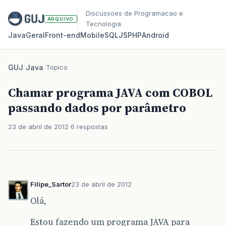
Discussoes de Programacao e
ARQUIVO
Tecnologia
Java
Geral
Front‑end
Mobile
SQL
JS
PHP
Android
GUJ
/
Java
/
Topico
Chamar programa JAVA com COBOL
passando dados por parâmetro
23 de abril de 2012
6 respostas
Filipe_Sartor
23 de abril de 2012
Olá,
Estou fazendo um programa JAVA para