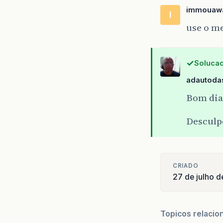
immouaw
I
use o m
Solucao
adautodas
Bom dia
Desculp
CRIADO
27 de julho 
Topicos relacio