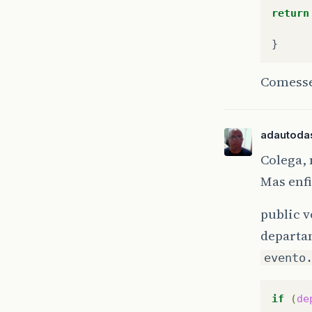
return
Comesse
adautodas
Colega, 
Mas enf
public v
departa
evento
if
(
de