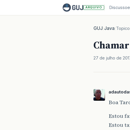
Discussoe
ARQUIVO
GUJ
Java
/
/
Topico
Chamar 
27 de julho de 201
adautodas
Boa Tar
Estou f
Estou t