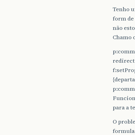
Tenho u
form de 
não est
Chamo o
p:comma
redirec
f:setPr
{depart
p:comm
Funciona
para a t
O proble
formular