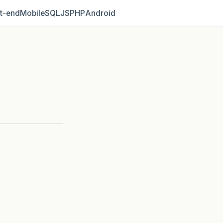
t‑end
Mobile
SQL
JS
PHP
Android