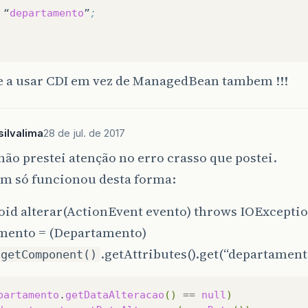
“
departamento
”
;
 a usar CDI em vez de ManagedBean tambem !!!
ilvalima
28 de jul. de 2017
não prestei atenção no erro crasso que postei.
im só funcionou desta forma:
oid alterar(ActionEvent evento) throws IOExceptio
mento = (Departamento)
.getAttributes().get(“departamen
.getComponent()
partamento
.
getDataAlteracao
()
==
null
)