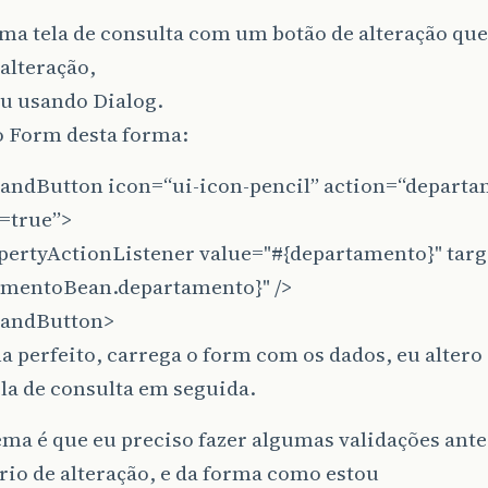
ma tela de consulta com um botão de alteração que
alteração,
ou usando Dialog.
 Form desta forma:
ndButton icon=“ui-icon-pencil” action=“departa
t=true”>
opertyActionListener value="#{departamento}" targ
amentoBean.departamento}" />
andButton>
 perfeito, carrega o form com os dados, eu altero 
ela de consulta em seguida.
ma é que eu preciso fazer algumas validações ante
io de alteração, e da forma como estou