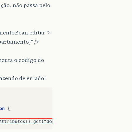
ação, não passa pelo
mentoBean.editar”>
artamento}" />
ecuta o código do
fazendo de errado?
on
{
Attributes().get(“departamentoSelecionado”)
;