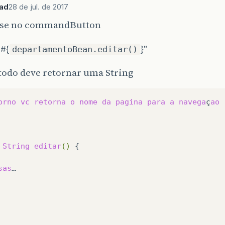
ad
28 de jul. de 2017
use no commandButton
"#{
}"
departamentoBean.editar()
todo deve retornar uma String
orno
vc
retorna
o
nome
da
pagina
para
a
navega
ç
ao
String
editar
()
{

sas
…
