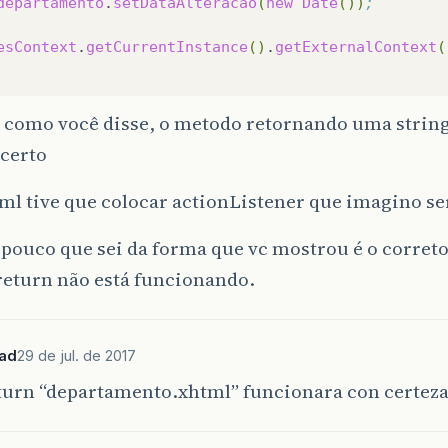
departamento
.
setDataAlteracao
(
new
Date
())
;
esContext
.
getCurrentInstance
()
.
getExternalContext
(
 como você disse, o metodo retornando uma strin
 certo
ml tive que colocar actionListener que imagino ser
 pouco que sei da forma que vc mostrou é o correto
return não está funcionando.
ad
29 de jul. de 2017
eturn “departamento.xhtml” funcionara con certez