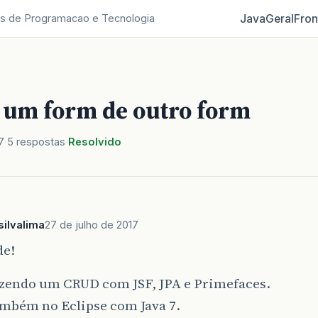
Java
Geral
Fron
s de Programacao e Tecnologia
um form de outro form
7
5 respostas
Resolvido
ilvalima
27 de julho de 2017
de!
azendo um CRUD com JSF, JPA e Primefaces.
ambém no Eclipse com Java 7.