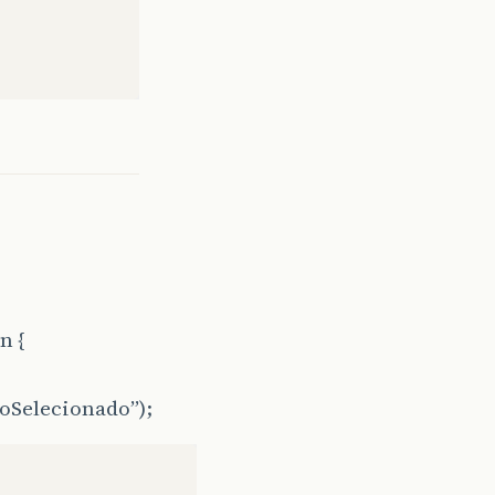
n {
toSelecionado”);