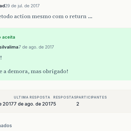
ad
29 de jul. de 2017
etodo action mesmo com o return …
 aceita
ilvalima
7 de ago. de 2017
!
e a demora, mas obrigado!
ULTIMA RESPOSTA
RESPOSTAS
PARTICIPANTES
de 2017
7 de ago. de 2017
5
2
nados