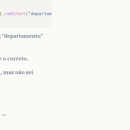
)
.
redirect
(
"departamento.xhtml"
)
;
g “departamento”
 o correto.
, mas não sei
a …