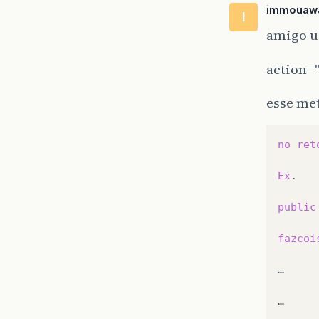
immouaw
I
amigo 
action=
esse me
no
ret
Ex
.

public
fazcoi
…

…
