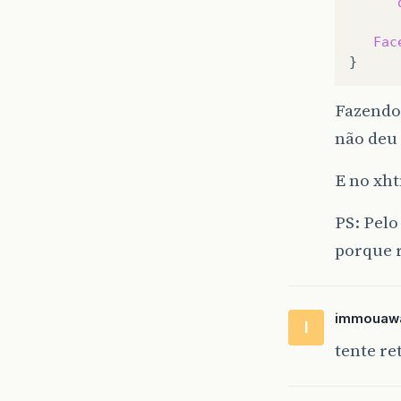
Fac
Fazendo
não deu
E no xht
PS: Pelo
porque 
immouaw
I
tente r