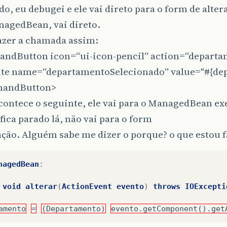
, eu debugei e ele vai direto para o form de alter
agedBean, vai direto.
azer a chamada assim:
ndButton icon=“ui-icon-pencil” action=“departa
bute name=“departamentoSelecionado” value="#{dep
mandButton>
contece o seguinte, ele vai para o ManagedBean ex
 fica parado lá, não vai para o form
ação. Alguém sabe me dizer o porque? o que estou 
nagedBean
:
void
alterar
(
ActionEvent
evento
)
throws
IOExcepti
amento
=
(Departamento)
evento.getComponent().get