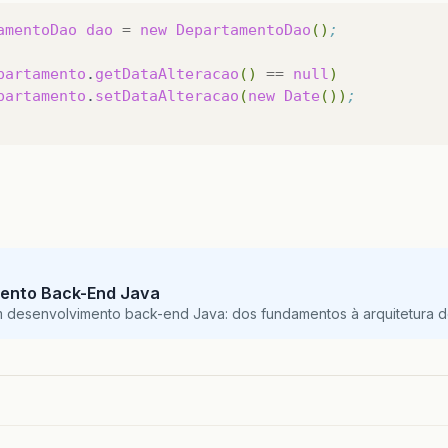
amentoDao
dao
=
new
DepartamentoDao
()
;
partamento
.
getDataAlteracao
()
==
null
)
partamento
.
setDataAlteracao
(
new
Date
())
;
ento Back-End Java
m desenvolvimento back-end Java: dos fundamentos à arquitetura de