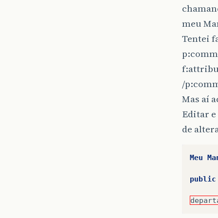
chamando
meu Man
Tentei f
p:comma
f:attri
/p:com
Mas aí a
Editar e
de alter
Meu
Ma
public
depart