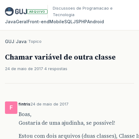
Discussoes de Programacao e
ARQUIVO
Tecnologia
Java
Geral
Front‑end
Mobile
SQL
JS
PHP
Android
GUJ
/
Java
/
Topico
Chamar variável de outra classe
24 de maio de 2017
4 respostas
fintris
24 de maio de 2017
F
Boas,
Gostaria de uma ajudinha, se possível!
Estou com dois arquivos (duas classes), Classe 