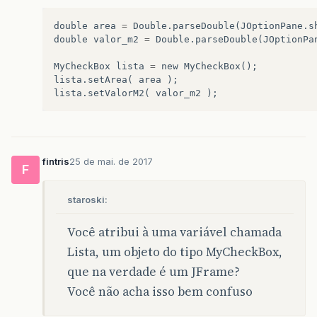
add
(
Centro
);
add
(
Condominio
);
double
area
=
Double
.
parseDouble
(
JOptionPane
.
s
add
(
Comercio
);
double
valor_m2
=
Double
.
parseDouble
(
JOptionPa
add
(
Rua
);
add
(
Itens
);
MyCheckBox
lista
=
new
MyCheckBox
();
add
(
Ok
);
lista
.
setArea
(
area
);
add
(
Sair
);
lista
.
setValorM2
(
valor_m2
);
setVisible
(
true
);
}
private
class
CheckBoxHandler
implements
Item
fintris
25 de mai. de 2017
private
String
texto
=
""
;
F
@Override
staroski:
public
void
itemStateChanged
(
ItemEvent
event
texto
=
""
;
Você atribui à uma variável chamada
Escrita
.
setText
(
"Informe os Adicionais: "
);
Lista, um objeto do tipo MyCheckBox,
que na verdade é um JFrame?
if
(
Bairro
.
isSelected
())
texto
+=
" \n Bairro Nobre"
;
Você não acha isso bem confuso
if
(
Centro
.
isSelected
())