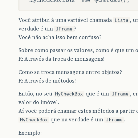
new MyCheckBox()
});
/* Este método funciona, mas o método à cima
Você atribui à uma variável chamada
, u
Lista
  Ok.addActionListener(new ActionListener() {
verdade é um
        @Override
?
JFrame
  	public void actionPerformed(ActionEvent e)
Você não acha isso bem confuso?
  	JOptionPane.showMessageDialog(null, "O I
  	}
Sobre como passar os valores, como é que um 
  }); */
R: Através da troca de mensagens!
//Criando e adicionando o handler
CheckBoxHandler
tratador
=
new
CheckBoxHandl
Como se troca mensagens entre objetos?
Bairro
.
addItemListener
(
tratador
);
R: Através de métodos!
Centro
.
addItemListener
(
tratador
);
Condominio
.
addItemListener
(
tratador
);
Comercio
.
addItemListener
(
tratador
);
Então, no seu
que é um
, c
MyCheckBox
JFrame
Rua
.
addItemListener
(
tratador
);
valor do imóvel.
Ok
.
addItemListener
(
tratador
);
Sair
.
addItemListener
(
tratador
);
Aí você poderá chamar estes métodos a partir 
que na verdade é um
.
MyCheckBox
JFrame
//Adicionando os JCheckBox no Layout
add
(
Escrita
);
Exemplo:
add
(
Bairro
);