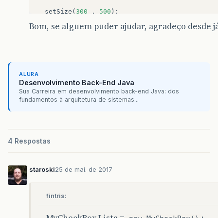
setSize
(
300
,
500
);
FlowLayout
tela
=
new
FlowLayout
(
FlowLayout
.
Bom, se alguem puder ajudar, agradeço desde já
setLayout
(
tela
);
setDefaultCloseOperation
(
JFrame
.
EXIT_ON_CLOS
ALURA
Desenvolvimento Back-End Java
//Criando os JCheckBox
Sua Carreira em desenvolvimento back-end Java: dos
Bairro
=
new
JCheckBox
(
"Bairro Nobre (+40%) 
fundamentos à arquitetura de sistemas...
Centro
=
new
JCheckBox
(
"Próximo ao Centro (+
Condominio
=
new
JCheckBox
(
"Condominio Fecha
Rua
=
new
JCheckBox
(
"Rua Pavimentada  (+10%)
Comercio
=
new
JCheckBox
(
"Próximo ao Comérci
4 Respostas
Sair
=
new
JButton
(
" Sair "
);
Sair
.
addActionListener
((
ActionEvent
e
)
->
{
System
.
exit
(
0
);
staroski
25 de mai. de 2017
});
fintris:
Ok
=
new
JButton
(
" Ok "
);
Ok
.
addActionListener
((
ActionEvent
e
)
->
{
JOptionPane
.
showMessageDialog
(
null
,
"O I
MyCheckBox Lista =
;