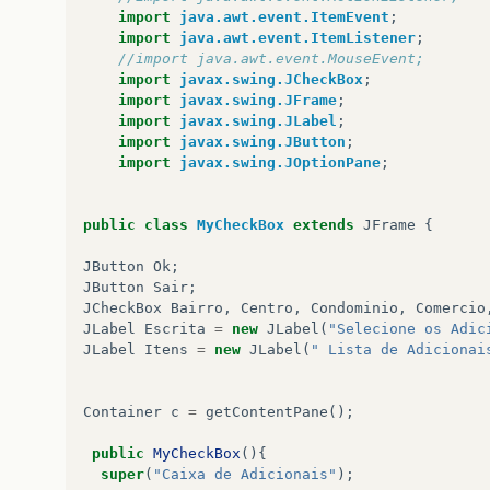
import
java.awt.event.ItemEvent
;
import
java.awt.event.ItemListener
;
//import java.awt.event.MouseEvent;
import
javax.swing.JCheckBox
;
import
javax.swing.JFrame
;
import
javax.swing.JLabel
;
import
javax.swing.JButton
;
import
javax.swing.JOptionPane
;
public
class
MyCheckBox
extends
JFrame
{
JButton
Ok
;
JButton
Sair
;
JCheckBox
Bairro
,
Centro
,
Condominio
,
Comercio
JLabel
Escrita
=
new
JLabel
(
"Selecione os Adic
JLabel
Itens
=
new
JLabel
(
" Lista de Adicionai
Container
c
=
getContentPane
();
public
MyCheckBox
(){
super
(
"Caixa de Adicionais"
);