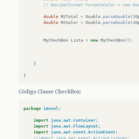
// DecimalFormat FormataValor = new De
double
M2Total
=
Double
.
parseDouble
(
JO
double
M2Valor
=
Double
.
parseDouble
(
JO
MyCheckBox
Lista
=
new
MyCheckBox
();
}
}
Código Classe CheckBox:
package
imovel
;
import
java.awt.Container
;
import
java.awt.FlowLayout
;
import
java.awt.event.ActionEvent
;
//import java.awt.event.ActionListener;