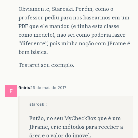
texto
+=
" \n Próximo ao Centro da Cidade"
Obviamente, Staroski. Porém, como o
if
(
Comercio
.
isSelected
())
professor pediu para nos basearmos em um
texto
+=
" \n Próximo à Comércio"
;
PDF que ele mandou (e tinha esta classe
if
(
Condominio
.
isSelected
())
como modelo), não sei como poderia fazer
texto
+=
" \n Condomínio Fechado"
;
“diferente”, pois minha noção com JFrame é
bem básica.
if
(
Rua
.
isSelected
())
texto
+=
" \n Rua Pavimentada"
;
Testarei seu exemplo.
Itens
.
setText
(
"Itens Adicionais: "
+
texto
);
fintris
25 de mai. de 2017
F
}
}
}
staroski:
Então, no seu MyCheckBox que é um
JFrame, crie métodos para receber a
área e o valor do imóvel.