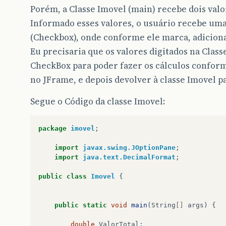
Porém, a Classe Imovel (main) recebe dois valo
Informado esses valores, o usuário recebe uma
(Checkbox), onde conforme ele marca, adiciona
Eu precisaria que os valores digitados na Clas
CheckBox para poder fazer os cálculos confor
no JFrame, e depois devolver à classe Imovel pa
Segue o Código da classe Imovel:
package
imovel
;
import
javax.swing.JOptionPane
;
import
java.text.DecimalFormat
;
public
class
Imovel
{
public
static
void
main
(
String
[]
args
)
{
double
ValorTotal
;