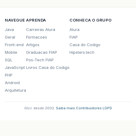
NAVEGUE
APRENDA
CONHECA O GRUPO
Java
Carreiras Alura
Alura
Geral
Formacoes
FIAP
Front-end
Artigos
Casa do Codigo
Mobile
Graduacao FIAP
Hipsters.tech
SQL
Pos-Tech FIAP
JavaScript
Livros Casa do Codigo
PHP
Android
Arquitetura
GUJ: desde 2002.
·
Saiba mais
·
Contribuidores
·
LGPD