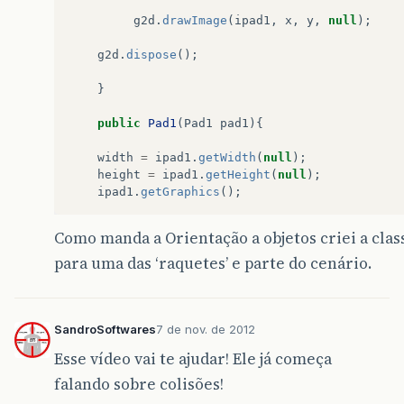
g2d
.
drawImage
(
ipad1
,
x
,
y
,
null
);
g2d
.
dispose
();
}
public
Pad1
(
Pad1
pad1
){
width
=
ipad1
.
getWidth
(
null
);
height
=
ipad1
.
getHeight
(
null
);
ipad1
.
getGraphics
();
Como manda a Orientação a objetos criei a clas
para uma das ‘raquetes’ e parte do cenário.
SandroSoftwares
7 de nov. de 2012
Esse vídeo vai te ajudar! Ele já começa
falando sobre colisões!