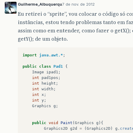
Guilherme_Albuquerqu
7 de nov. de 2012
Eu retirei o “sprite”, vou colocar o código só c
instâncias, estou tendo problemas tanto em fa
assim como em entender, como fazer o getX(); 
getY(); de um objeto.
import
java.awt.*
;
public
class
Pad1
{
Image
ipad1
;
int
pad1pos
;
int
height
;
int
width
;
int
x
;
int
y
;
Graphics
g
;
public
void
Paint
(
Graphics
g
){
Graphics2D
g2d
=
(
Graphics2D
)
g
.
creat