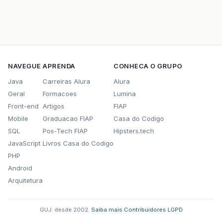
NAVEGUE
APRENDA
CONHECA O GRUPO
Java
Carreiras Alura
Alura
Geral
Formacoes
Lumina
Front-end
Artigos
FIAP
Mobile
Graduacao FIAP
Casa do Codigo
SQL
Pos-Tech FIAP
Hipsters.tech
JavaScript
Livros Casa do Codigo
PHP
Android
Arquitetura
GUJ: desde 2002.
·
Saiba mais
·
Contribuidores
·
LGPD