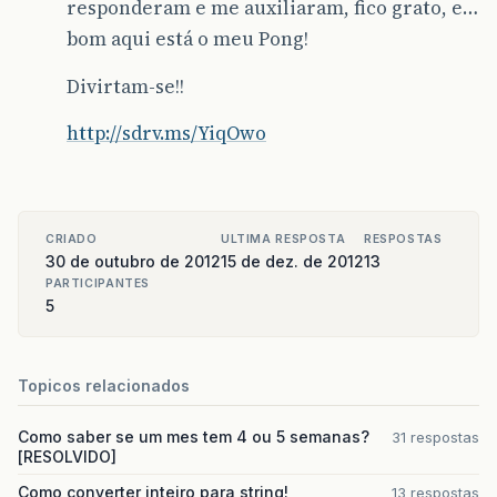
responderam e me auxiliaram, fico grato, e…
bom aqui está o meu Pong!
Divirtam-se!!
http://sdrv.ms/YiqOwo
CRIADO
ULTIMA RESPOSTA
RESPOSTAS
30 de outubro de 2012
15 de dez. de 2012
13
PARTICIPANTES
5
Topicos relacionados
Como saber se um mes tem 4 ou 5 semanas?
31 respostas
[RESOLVIDO]
Como converter inteiro para string!
13 respostas