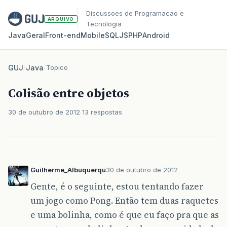
Discussoes de Programacao e
ARQUIVO
Tecnologia
Java
Geral
Front‑end
Mobile
SQL
JS
PHP
Android
GUJ
/
Java
/
Topico
Colisão entre objetos
30 de outubro de 2012
13 respostas
Guilherme_Albuquerqu
30 de outubro de 2012
Gente, é o seguinte, estou tentando fazer
um jogo como Pong. Então tem duas raquetes
e uma bolinha, como é que eu faço pra que as