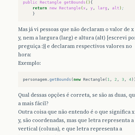
public
Rectangle
getBounds
()
return
new
Rectangle
(
x
,
y
,
larg
,
alt
)
;
Mas já vi pessoas que não declaram o valor de x
y, nem a largura (larg) e altura (alt) [escrevi po
preguiça :)] e declaram respectivos valores no
hora:
Exemplo:
personagem
.
getBounds
(
new
Rectangle
(
1
,
2
,
3
,
4
)
Qual dessas opções é correta, se são as duas, qu
a mais fácil?
Outra coisa que não entendo é o que significa x
y, são coordenadas, mas que letra representa a
vertical (coluna), e que letra representa a