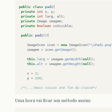
public
class
pad1
{
private
int
x
,
y
;
private
int
larg
,
alt
;
private
Image
imagem
;
private
boolean
isVisible
;
public
pad1
(){
ImageIcon
icon
=
new
ImageIcon
(
"\iPad1.png
imagem
=
icon
.
getImage
();
this
.
larg
=
imagem
.
getWidth
(
null
);
this
.
alt
=
imagem
.
getHeight
(
null
);
x
=
2
;
y
=
250
;
/*(...)mais coisas até fim da classe*/
Uma hora vai ficar um método assim: