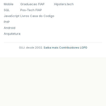
Mobile
Graduacao FIAP
Hipsters.tech
SQL
Pos-Tech FIAP
JavaScript
Livros Casa do Codigo
PHP
Android
Arquitetura
GUJ: desde 2002.
·
Saiba mais
·
Contribuidores
·
LGPD