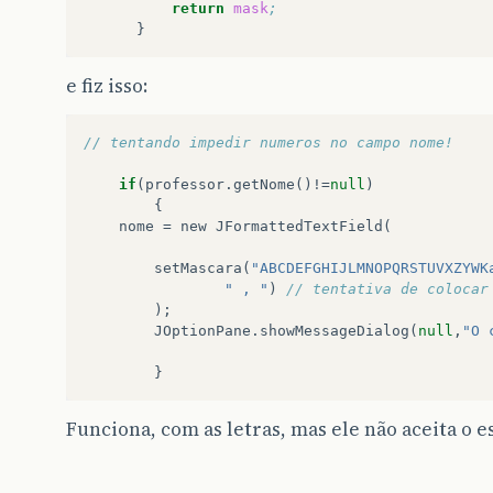
return
mask
;  
e fiz isso:
// tentando impedir numeros no campo nome!
if
(
professor
.
getNome
()
!
=
null
)
{
nome
=
new
JFormattedTextField
(
setMascara
(
"ABCDEFGHIJLMNOPQRSTUVXZYWK
" , "
)
// tentativa de colocar
);
JOptionPane
.
showMessageDialog
(
null
,
"O 
}
Funciona, com as letras, mas ele não aceita o e