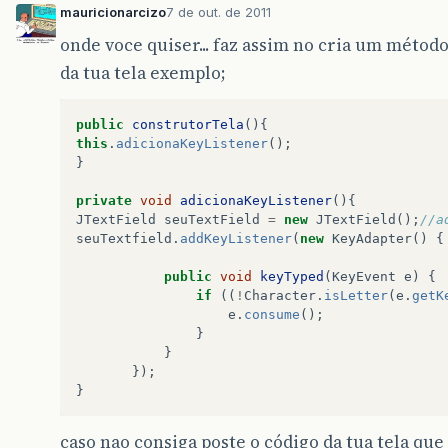
mauricionarcizo
7 de out. de 2011
onde voce quiser... faz assim no cria um métod
da tua tela exemplo;
public
construtorTela
(){
this
.
adicionaKeyListener
();
}
private
void
adicionaKeyListener
(){
JTextField
seuTextField
=
new
JTextField
();
//a
seuTextfield
.
addKeyListener
(
new
KeyAdapter
()
{
public
void
keyTyped
(
KeyEvent
e
)
{
if
((
!
Character
.
isLetter
(
e
.
getK
e
.
consume
();
}
}
});
}
caso nao consiga poste o código da tua tela que 