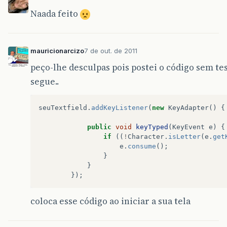
Naada feito
mauricionarcizo
7 de out. de 2011
peço-lhe desculpas pois postei o código sem tes
segue..
seuTextfield
.
addKeyListener
(
new
KeyAdapter
()
{
public
void
keyTyped
(
KeyEvent
e
)
{
if
((
!
Character
.
isLetter
(
e
.
get
e
.
consume
();
}
}
});
coloca esse código ao iniciar a sua tela