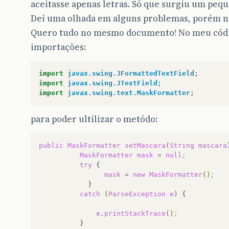
aceitasse apenas letras. Só que surgiu um pe
Dei uma olhada em alguns problemas, porém nã
Quero tudo no mesmo documento! No meu código
importações:
import
javax.swing.JFormattedTextField
;
import
javax.swing.JTextField
;
import
javax.swing.text.MaskFormatter
;
para poder ultilizar o metódo:
public
MaskFormatter
setMascara
(
String
mascara
MaskFormatter
mask
=
null
;  
try
{
mask
=
new
MaskFormatter
()
;
catch
(
ParseException
e
)
{
e
.
printStackTrace
()
;  
}