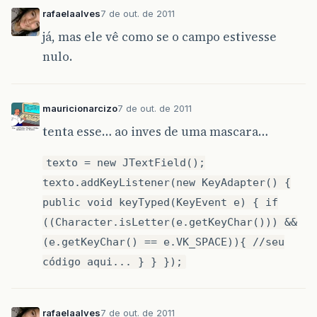
rafaelaalves
7 de out. de 2011
já, mas ele vê como se o campo estivesse
nulo.
mauricionarcizo
7 de out. de 2011
tenta esse… ao inves de uma mascara…
texto = new JTextField();
texto.addKeyListener(new KeyAdapter() {
public void keyTyped(KeyEvent e) { if
((Character.isLetter(e.getKeyChar())) &&
(e.getKeyChar() == e.VK_SPACE)){ //seu
código aqui... } } });
rafaelaalves
7 de out. de 2011