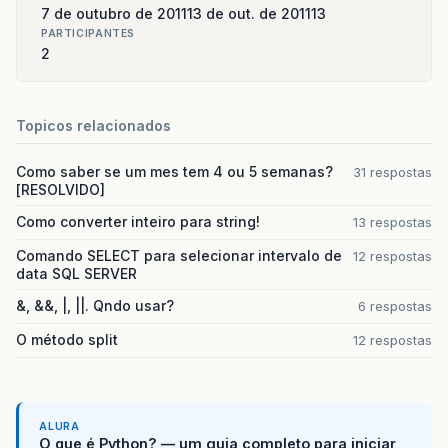
7 de outubro de 2011
13 de out. de 2011
13
PARTICIPANTES
2
Topicos relacionados
Como saber se um mes tem 4 ou 5 semanas?
31 respostas
[RESOLVIDO]
Como converter inteiro para string!
13 respostas
Comando SELECT para selecionar intervalo de
12 respostas
data SQL SERVER
&, &&, |, ||. Qndo usar?
6 respostas
O método split
12 respostas
ALURA
O que é Python? — um guia completo para iniciar