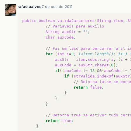
rafaelaalves
7 de out. de 2011
public
boolean
validaCaracteres
(
String
item
,
S
//
Variaveis
para
auxilio
String
auxStr
=
""
;  
char
auxCode
;  
//
Faz
um
laco
para
percorrer
a
stri
for
(
int
i
=
0
; i<item.length(); i++) 
auxStr
=
item
.
substring
(
i
,
(
i
+
auxCode
=
auxStr
.
charAt
(
0
)
;  
if
((
auxCode
!=
13
)
&&
(
auxCode
!=
if
(
strValida
.
indexOf
(
auxStr
//
Retorna
false
se
enco
return
false
;  
}
}
}
//
Retorna
true
se
estiver
tudo
cert
return
true
;  