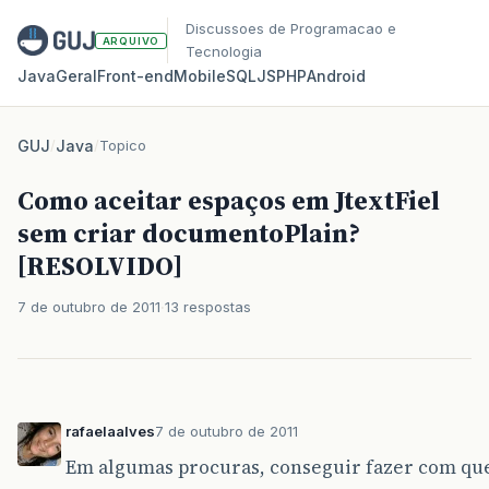
Discussoes de Programacao e
ARQUIVO
Tecnologia
Java
Geral
Front‑end
Mobile
SQL
JS
PHP
Android
GUJ
/
Java
/
Topico
Como aceitar espaços em JtextFiel
sem criar documentoPlain?
[RESOLVIDO]
7 de outubro de 2011
13 respostas
rafaelaalves
7 de outubro de 2011
Em algumas procuras, conseguir fazer com que