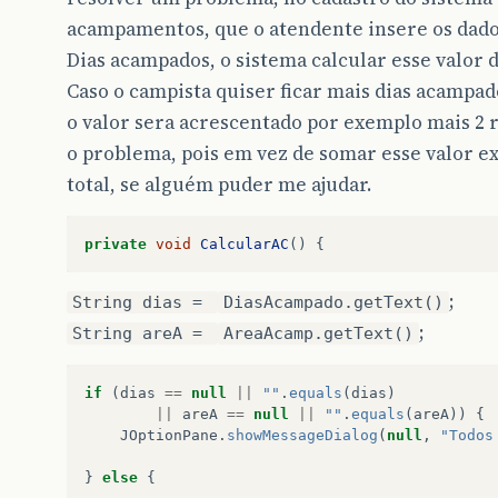
acampamentos, que o atendente insere os dado
Dias acampados, o sistema calcular esse valor 
Caso o campista quiser ficar mais dias acampad
o valor sera acrescentado por exemplo mais 2 r
o problema, pois em vez de somar esse valor ex
total, se alguém puder me ajudar.
private
void
CalcularAC
()
{
;
String dias =
DiasAcampado.getText()
;
String areA =
AreaAcamp.getText()
if
(
dias
==
null
||
""
.
equals
(
dias
)
||
areA
==
null
||
""
.
equals
(
areA
))
{
JOptionPane
.
showMessageDialog
(
null
,
"Todos
}
else
{