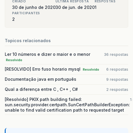
CRIADO
ULTIMA RESPOSTA
RESPOSTAS
30 de junho de 2020
30 de jun. de 2020
1
PARTICIPANTES
2
Topicos relacionados
Ler 10 números e dizer o maior e o menor
36 respostas
Resolvido
[RESOLVIDO] Erro fuso horario mysql
6 respostas
Resolvido
Documentação java em português
9 respostas
Qual a diferença entre C , C++ , C#
2 respostas
[Resolvido] PKIX path building failed:
1
sun.security.provider.certpath.SunCertPathBuilderException:
unable to find valid certification path to requested target