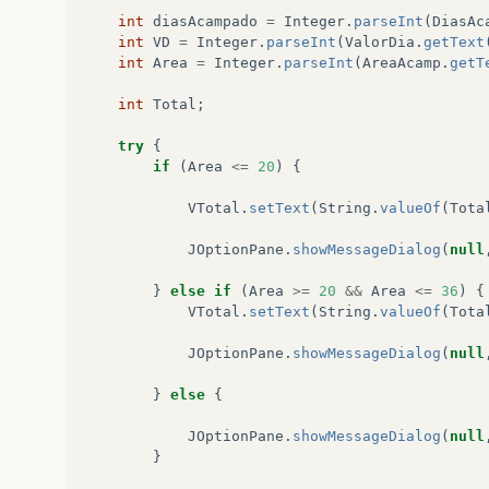
int
diasAcampado
=
Integer
.
parseInt
(
DiasAc
int
VD
=
Integer
.
parseInt
(
ValorDia
.
getText
int
Area
=
Integer
.
parseInt
(
AreaAcamp
.
getT
int
Total
;
try
{
if
(
Area
<=
20
)
{
VTotal
.
setText
(
String
.
valueOf
(
Tota
JOptionPane
.
showMessageDialog
(
null
}
else
if
(
Area
>=
20
&&
Area
<=
36
)
{
VTotal
.
setText
(
String
.
valueOf
(
Tota
JOptionPane
.
showMessageDialog
(
null
}
else
{
JOptionPane
.
showMessageDialog
(
null
}