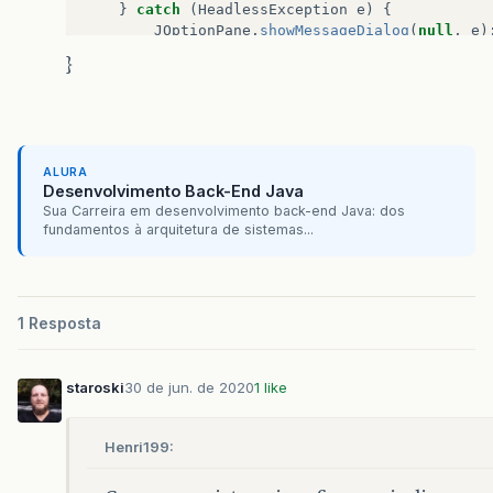
}
catch
(
HeadlessException
e
)
{
JOptionPane
.
showMessageDialog
(
null
,
e
)
}
}
}
ALURA
Desenvolvimento Back-End Java
Sua Carreira em desenvolvimento back-end Java: dos
fundamentos à arquitetura de sistemas...
1 Resposta
staroski
30 de jun. de 2020
1 like
Henri199: