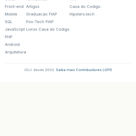
Front-end
Artigos
Casa do Codigo
Mobile
Graduacao FIAP
Hipsters.tech
SQL
Pos-Tech FIAP
JavaScript
Livros Casa do Codigo
PHP
Android
Arquitetura
GUJ: desde 2002.
·
Saiba mais
·
Contribuidores
·
LGPD