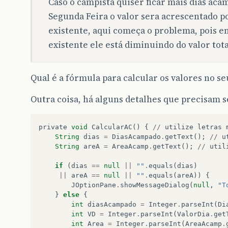
Caso o campista quiser ficar mais dias aca
Segunda Feira o valor sera acrescentado p
existente, aqui começa o problema, pois e
existente ele está diminuindo do valor tota
Qual é a fórmula para calcular os valores no 
Outra coisa, há alguns detalhes que precisam se
private
void
CalcularAC
()
{
//
utilize
letras
String
dias
=
DiasAcampado
.
getText
();
//
u
String
areA
=
AreaAcamp
.
getText
();
//
util
if
(
dias
==
null
||
""
.
equals
(
dias
)
||
areA
==
null
||
""
.
equals
(
areA
))
{
JOptionPane
.
showMessageDialog
(
null
,
"T
}
else
{
int
diasAcampado
=
Integer
.
parseInt
(
Di
int
VD
=
Integer
.
parseInt
(
ValorDia
.
get
int
Area
=
Integer
.
parseInt
(
AreaAcamp
.