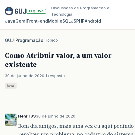
Discussoes de Programacao e
ARQUIVO
Tecnologia
Java
Geral
Front‑end
Mobile
SQL
JS
PHP
Android
GUJ
/
Programação
/
Topico
Como Atribuir valor, a um valor
existente
30 de junho de 2020
1 resposta
java
Henri199
30 de junho de 2020
Bom dia amigos, mais uma vez eu aqui pedindo a
resolver um problema, no cadastro do sistema 