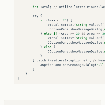
int
Total
;
//
utilize
letras
minúscula
try
{
if
(
Area
<=
20
)
{
VTotal
.
setText
(
String
.
valueOf
(
JOptionPane
.
showMessageDialog
(
}
else
if
(
Area
>=
20
&&
Area
<=
3
VTotal
.
setText
(
String
.
valueOf
(
JOptionPane
.
showMessageDialog
(
}
else
{
JOptionPane
.
showMessageDialog
(
}
}
catch
(
HeadlessException
e
)
{
//
Hea
JOptionPane
.
showMessageDialog
(
null
}
}
}