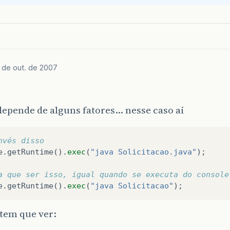
 de out. de 2007
epende de alguns fatores… nesse caso ai
nvés disso
e
.
getRuntime
().
exec
(
"java Solicitacao.java"
);
a que ser isso, igual quando se executa do console
e
.
getRuntime
().
exec
(
"java Solicitacao"
);
tem que ver: