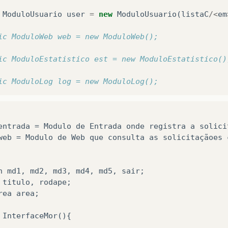
ModuloUsuario
user
=
new
ModuloUsuario
(
listaC
/<
em
ic ModuloWeb web = new ModuloWeb();
ic ModuloEstatistico est = new ModuloEstatistico()
ic ModuloLog log = new ModuloLog();
entrada
=
Modulo
de
Entrada
onde
registra
a
solici
web
=
Modulo
de
Web
que
consulta
as
solicitaçãoes
n
md1
,
md2
,
md3
,
md4
,
md5
,
sair
;
titulo
,
rodape
;
rea
area
;
InterfaceMor
(){