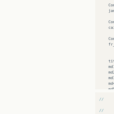
Co
ja
Co
ca
Co
fr
ti
md
md
md
md
md
sa
ar
ca