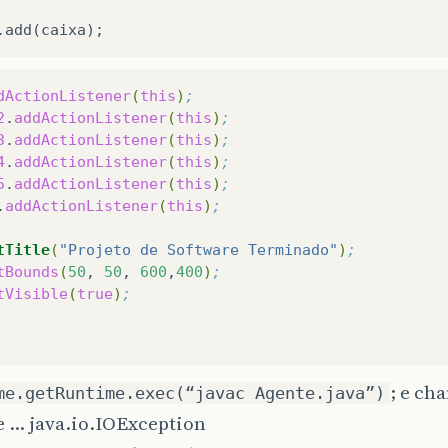
.
add
(
caixa
);
_01
.
add
(
md1
);
_01
.
add
(
md2
);
_01
.
add
(
md3
);
dActionListener
(
this
)
;
_01
.
add
(
md4
);
2
.
addActionListener
(
this
)
;
_01
.
add
(
md5
);
3
.
addActionListener
(
this
)
;
_01
.
add
(
sair
);
4
.
addActionListener
(
this
)
;
5
.
addActionListener
(
this
)
;
ixa
.
add
(
fr_01
,
BorderLayout
.
CENTER
);
.
addActionListener
(
this
)
;
ixa
.
add
(
area
,
BorderLayout
.
SOUTH
);
tTitle
(
"Projeto de Software Terminado"
)
;
tBounds
(
50
,
50
,
600
,
400
)
;
tVisible
(
true
)
;
; e ch
me.getRuntime.exec(“javac Agente.java”)
 … java.io.IOException