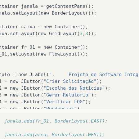
ntainer
janela
=
getContentPane
();
nela
.
setLayout
(
new
BorderLayout
());
ntainer
caixa
=
new
Container
();
ixa
.
setLayout
(
new
GridLayout
(
3
,
3
));
ntainer
fr_01
=
new
Container
();
_01
.
setLayout
(
new
FlowLayout
());
tulo
=
new
JLabel
(
".     Projeto de Software Integ
1
=
new
JButton
(
"Criar Solicitação"
);
2
=
new
JButton
(
"Escolha das Noticias"
);
3
=
new
JButton
(
"Gerar Relatorio"
);
4
=
new
JButton
(
"Verificar LOG"
);
5
=
new
JButton
(
"Pendencias"
);
ir
=
new
JButton
(
"Sair do Programa"
);
//		janela.add(fr_01, BorderLayout.EAST);
ea
=
new
JTextArea
(
20
,
20
);
//		janela.add(area, BorderLayout.WEST);
ixa
.
add
(
titulo
,
BorderLayout
.
NORTH
);