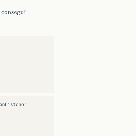
 consegui
onListener