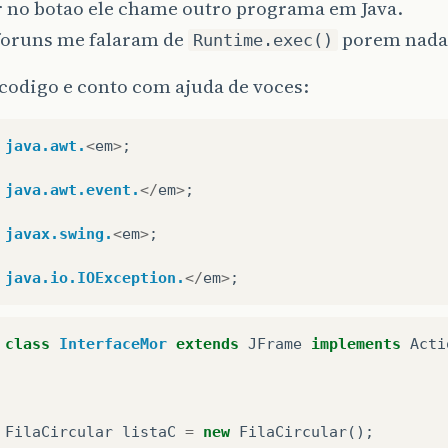
r no botao ele chame outro programa em Java.
foruns me falaram de
porem nada
Runtime.exec()
codigo e conto com ajuda de voces:
java.awt.
<
em
>
;
java.awt.event.
</
em
>
;
javax.swing.
<
em
>
;
java.io.IOException.
</
em
>
;
class
InterfaceMor
extends
JFrame
implements
Acti
FilaCircular
listaC
=
new
FilaCircular
();