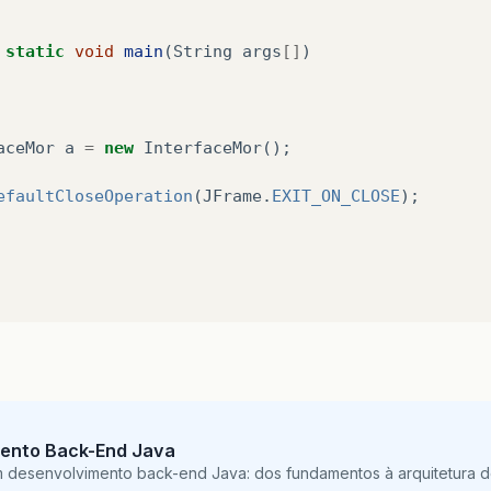
static
void
main
(
String
args
[]
)
aceMor
a
=
new
InterfaceMor
();
efaultCloseOperation
(
JFrame
.
EXIT_ON_CLOSE
);
ento Back-End Java
m desenvolvimento back-end Java: dos fundamentos à arquitetura de