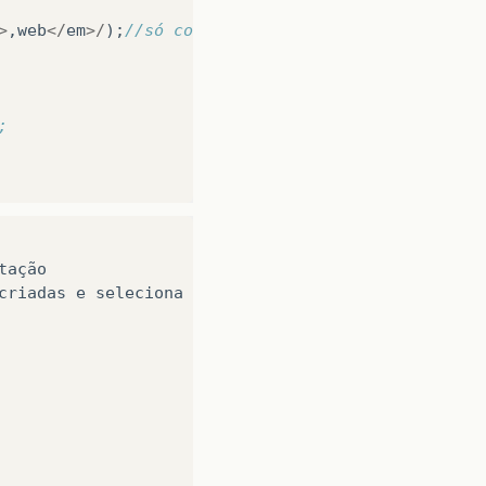
>
,
web
</
em
>/
);
//só construir quando a interface do 
;
tação
criadas
e
seleciona
as
que
serao
publicadas