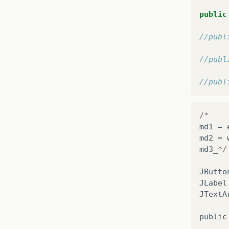
public
//publ
//publ
//publ
/*
md1
=
md2
=
md3_
*/
JButto
JLabel
JTextA
public