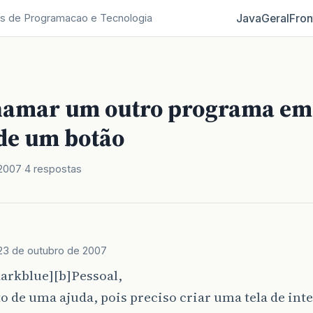
Java
Geral
Fron
s de Programacao e Tecnologia
amar um outro programa em 
 de um botão
 2007
4 respostas
23 de outubro de 2007
arkblue][b]Pessoal,
o de uma ajuda, pois preciso criar uma tela de int