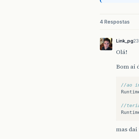
4 Respostas
Link_pg
23
Olá!
Bom ai d
//ao i
Runtim
//teri
Runtim
mas dai 