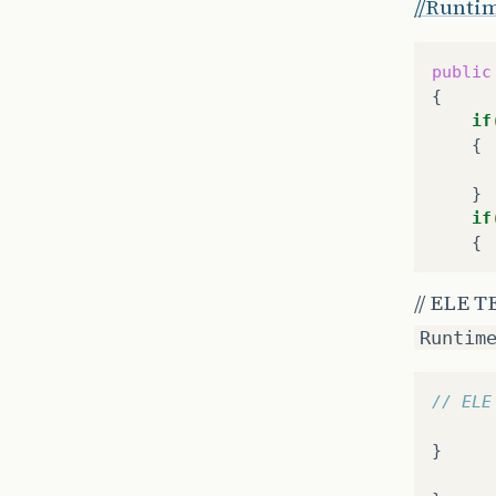
//Runti
public
if
if
// ELE 
Runtim
// ELE
}