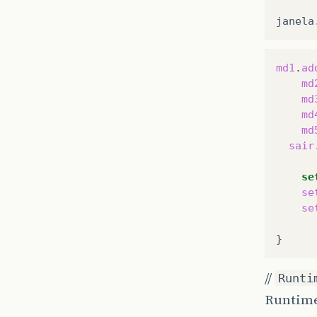
janela
fr
fr
fr
md1
.
ad
fr
md
fr
md
fr
md
md
ca
sair
ca
se
se
se
//
Runti
Runtime