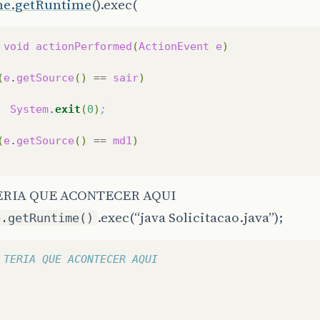
me.getRuntime
().exec(
void
actionPerformed
(
ActionEvent
e
)
(
e
.
getSource
()
==
sair
)
System
.
exit
(
0
)
;	
(
e
.
getSource
()
==
md1
)
TERIA QUE ACONTECER AQUI
.exec(“java Solicitacao.java”);
e.getRuntime()
 TERIA QUE ACONTECER AQUI