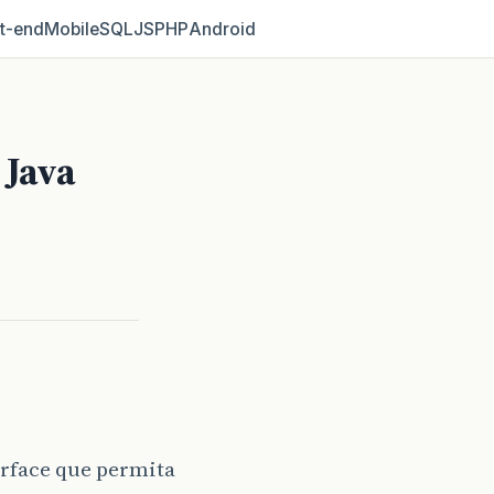
t‑end
Mobile
SQL
JS
PHP
Android
Java
erface que permita