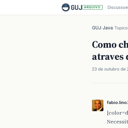
Discussoe
ARQUIVO
GUJ
Java
/
/
Topico
Como ch
atraves
23 de outubro de
fabio.lino
[color=d
Necessit