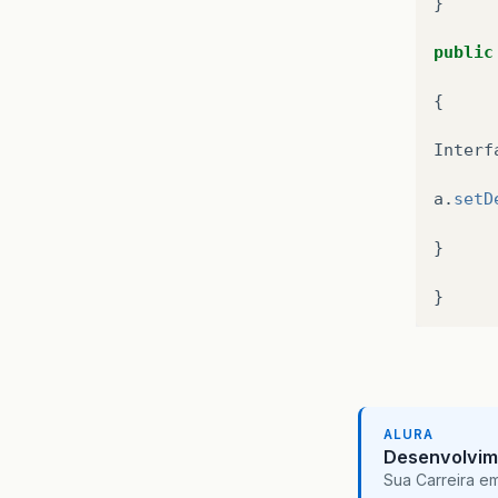
}
public
{
Interf
a
.
setD
}
}
ALURA
Desenvolvim
Sua Carreira e