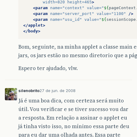
width=
820
height=
465
>
<param
name=
"context"
value=
"
${
pageContext
<param
name=
"server_port"
value=
"1100"
/>
<param
name=
"usu_id"
value=
"
${
sessionScope
</applet>
</body>
Bom, seguinte, na minha applet a classe main 
jars, os jars estão no mesmo diretorio que a pá
Espero ter ajudado, vlw.
silenobrito
27 de jun. de 2008
Já é uma boa dica, com certeza será muito
útil. Vou verificar e se tiver sucesso vou dar
a resposta. Em relação a assinar o applet eu
já tinha visto isso, no mínimo essa parte deu
para eu dar uma olhada antes. Essa parte