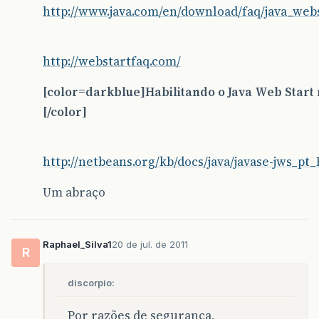
http://www.java.com/en/download/faq/java_web
http://webstartfaq.com/
[color=darkblue]Habilitando o Java Web Start
[/color]
http://netbeans.org/kb/docs/java/javase-jws_pt
Um abraço
Raphael_Silva1
20 de jul. de 2011
R
discorpio:
Por razões de segurança,