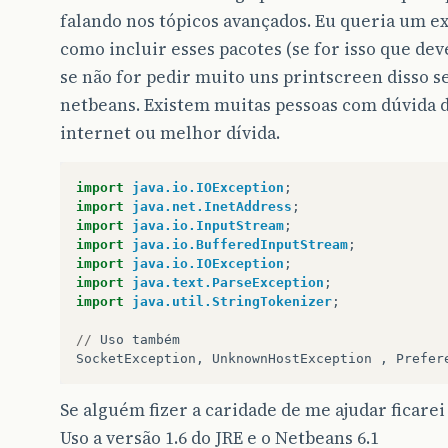
falando nos tópicos avançados. Eu queria um e
como incluir esses pacotes (se for isso que deve
se não for pedir muito uns printscreen disso s
netbeans. Existem muitas pessoas com dúvida d
internet ou melhor dívida.
import
java.io.IOException
;
import
java.net.InetAddress
;
import
java.io.InputStream
;
import
java.io.BufferedInputStream
;
import
java.io.IOException
;
import
java.text.ParseException
;
import
java.util.StringTokenizer
;
//
Uso
também
SocketException
,
UnknownHostException
,
Prefer
Se alguém fizer a caridade de me ajudar ficarei
Uso a versão 1.6 do JRE e o Netbeans 6.1