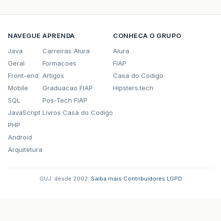
NAVEGUE
APRENDA
CONHECA O GRUPO
Java
Carreiras Alura
Alura
Geral
Formacoes
FIAP
Front-end
Artigos
Casa do Codigo
Mobile
Graduacao FIAP
Hipsters.tech
SQL
Pos-Tech FIAP
JavaScript
Livros Casa do Codigo
PHP
Android
Arquitetura
GUJ: desde 2002.
·
Saiba mais
·
Contribuidores
·
LGPD