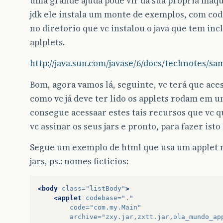
uma grande ajuda pode vir da sua propria maqui
jdk ele instala um monte de exemplos, com cod
no diretorio que vc instalou o java que tem in
aplplets.
http://java.sun.com/javase/6/docs/technotes/s
Bom, agora vamos lá, seguinte, vc terá que ace
como vc já deve ter lido os applets rodam em u
consegue acessaar estes tais recursos que vc q
vc assinar os seus jars e pronto, para fazer ist
Segue um exemplo de html que usa um applet 
jars, ps.: nomes ficticios:
<body
class=
"listBody"
>
<applet
codebase=
"."
code=
"com.my.Main"
archive=
"zxy.jar,zxtt.jar,ola_mundo_ap