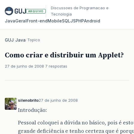
Discussoes de Programacao e
ARQUIVO
Tecnologia
Java
Geral
Front‑end
Mobile
SQL
JS
PHP
Android
GUJ
/
Java
/
Topico
Como criar e distribuir um Applet?
27 de junho de 2008
7 respostas
silenobrito
27 de junho de 2008
Introdução:
Pessoal coloquei a dúvida no básico, pois é es
grande deficiência e tenho certeza que é porq