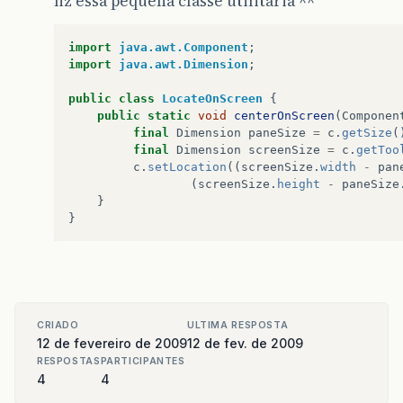
fiz essa pequena classe utilitaria ^^
import
java.awt.Component
;
import
java.awt.Dimension
;
public
class
LocateOnScreen
{
public
static
void
centerOnScreen
(
Componen
final
Dimension
paneSize
=
c
.
getSize
(
final
Dimension
screenSize
=
c
.
getToo
c
.
setLocation
((
screenSize
.
width
-
pan
(
screenSize
.
height
-
paneSize
}
}
CRIADO
ULTIMA RESPOSTA
12 de fevereiro de 2009
12 de fev. de 2009
RESPOSTAS
PARTICIPANTES
4
4