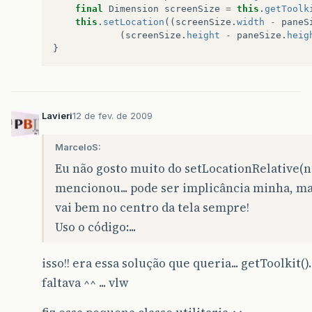
final
Dimension
screenSize
=
this
.
getToolk
this
.
setLocation
((
screenSize
.
width
-
paneS
(
screenSize
.
height
-
paneSize
.
heig
}
Lavieri
12 de fev. de 2009
MarceloS:
Eu não gosto muito do setLocationRelative(nu
mencionou... pode ser implicância minha, ma
vai bem no centro da tela sempre!
Uso o código:...
isso!! era essa solução que queria... getToolkit(
faltava ^^ ... vlw