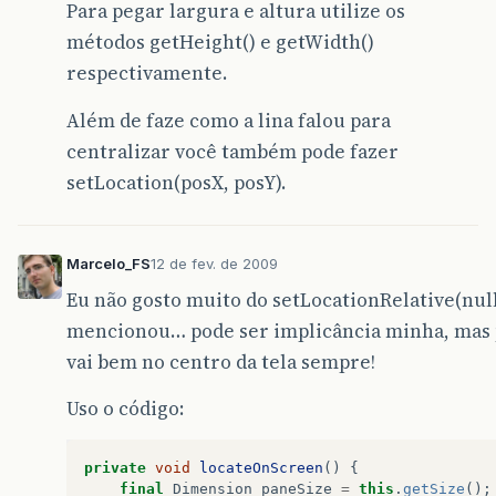
Para pegar largura e altura utilize os
métodos getHeight() e getWidth()
respectivamente.
Além de faze como a lina falou para
centralizar você também pode fazer
setLocation(posX, posY).
Marcelo_FS
12 de fev. de 2009
Eu não gosto muito do setLocationRelative(null)
mencionou… pode ser implicância minha, mas 
vai bem no centro da tela sempre!
Uso o código:
private
void
locateOnScreen
()
{
final
Dimension
paneSize
=
this
.
getSize
();