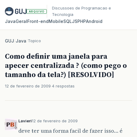
Discussoes de Programacao e
ARQUIVO
Tecnologia
Java
Geral
Front‑end
Mobile
SQL
JS
PHP
Android
GUJ
/
Java
/
Topico
Como definir uma janela para
apecer centralizada ? (como pego o
tamanho da tela?) [RESOLVIDO]
12 de fevereiro de 2009
4 respostas
Lavieri
12 de fevereiro de 2009
deve ter uma forma facil de fazer isso… é