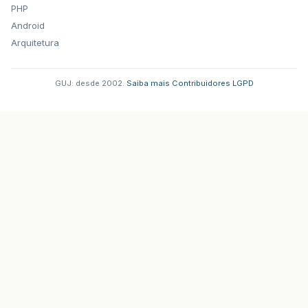
PHP
Android
Arquitetura
GUJ: desde 2002.
·
Saiba mais
·
Contribuidores
·
LGPD