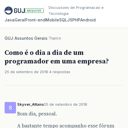
Discussoes de Programacao e
ARQUIVO
Tecnologia
Java
Geral
Front‑end
Mobile
SQL
JS
PHP
Android
GUJ
/
Assuntos Gerais
/
Topico
Como é o dia a dia de um
programador em uma empresa?
25 de setembro de 2018
4 respostas
Skyver_Attano
25 de setembro de 2018
S
Bom dia, pessoal.
A bastante tempo acompanho esse fórum