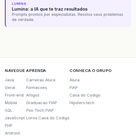
LUMINA
Lumina: a IA que te traz resultados
Prompts prontos por especialistas. Resolva seus problemas
de verdade.
NAVEGUE
APRENDA
CONHECA O GRUPO
Java
Carreiras Alura
Alura
Geral
Formacoes
FIAP
Front-end
Artigos
Casa do Codigo
Mobile
Graduacao FIAP
Hipsters.tech
SQL
Pos-Tech FIAP
JavaScript
Livros Casa do Codigo
PHP
Android