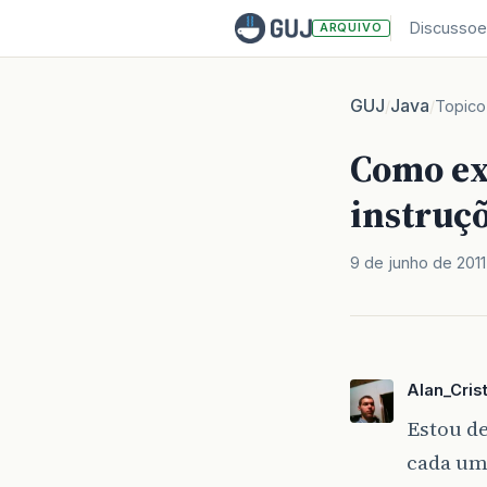
Discussoe
ARQUIVO
GUJ
Java
/
/
Topico
Como ex
instruçõ
9 de junho de 2011
Alan_Cris
Estou de
cada um 