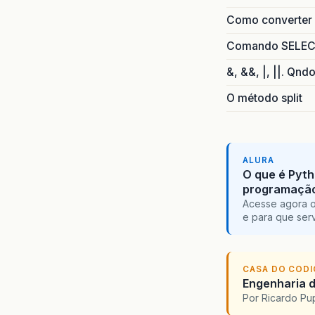
Como converter i
Comando SELECT 
&, &&, |, ||. Qnd
O método split
ALURA
O que é Pyth
programaçã
Acesse agora o
e para que serv
CASA DO COD
Engenharia d
Por Ricardo P