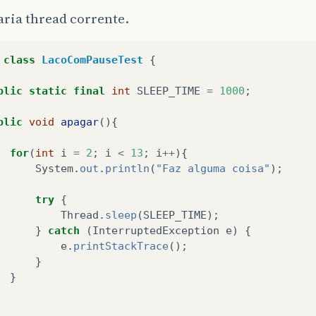
ria thread corrente.
class
LacoComPauseTest
{
blic
static
final
int
SLEEP_TIME
=
1000
;
blic
void
apagar
(){
for
(
int
i
=
2
;
i
<
13
;
i
++
){
System
.
out
.
println
(
"Faz alguma coisa"
);
try
{
Thread
.
sleep
(
SLEEP_TIME
);
}
catch
(
InterruptedException
e
)
{
e
.
printStackTrace
();
}
}