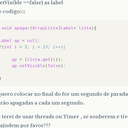
etVisible ==false) as label
 codigo:::
void
apagar
(
ArrayList
<
JLabel
>
lista
)
{

Label
ap
=
null
;
r
(
int
i
=
2
; i < 13; i++){
ap
=
(
lista
.
get
(
i
))
;
ap
.
setVisible
(
false
)
;
quero colocar no final do for um segundo de parada
erão apagadas a cada um segundo.
 terei de usar threads ou Timer , se souberem e t
 ajudem por favor???