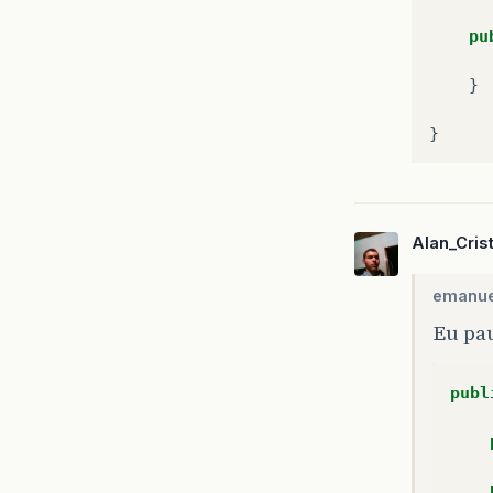
pu
}
}
Alan_Cris
emanue
Eu pa
publ