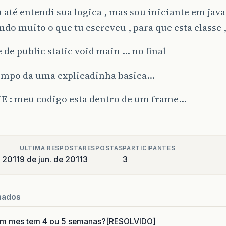
 até entendi sua logica , mas sou iniciante em java
do muito o que tu escreveu , para que esta classe 
 de public static void main ... no final
empo da uma explicadinha basica...
 : meu codigo esta dentro de um frame...
ULTIMA RESPOSTA
RESPOSTAS
PARTICIPANTES
e 2011
9 de jun. de 2011
3
3
nados
um mes tem 4 ou 5 semanas?[RESOLVIDO]