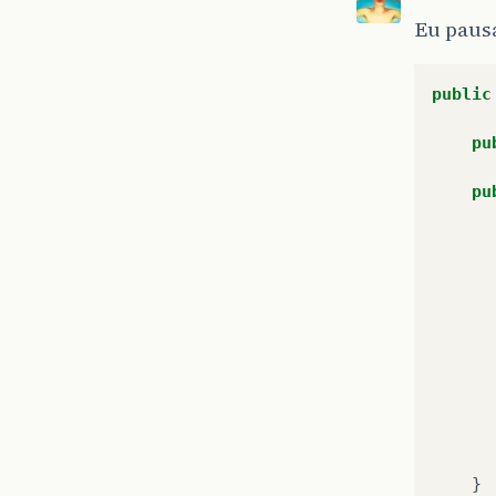
Eu pausa
public
pu
pu
}