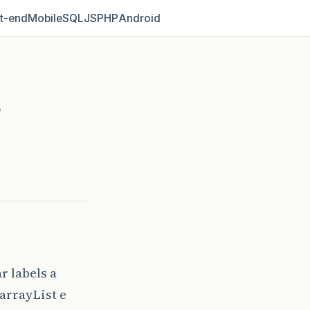
t‑end
Mobile
SQL
JS
PHP
Android
o
 labels a
arrayList e