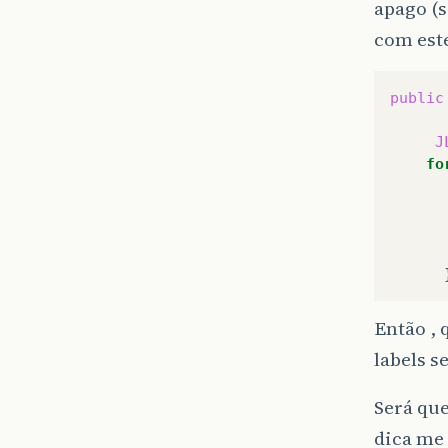
apago (s
com este
public
J
fo
Então , 
labels s
Será que
dica me