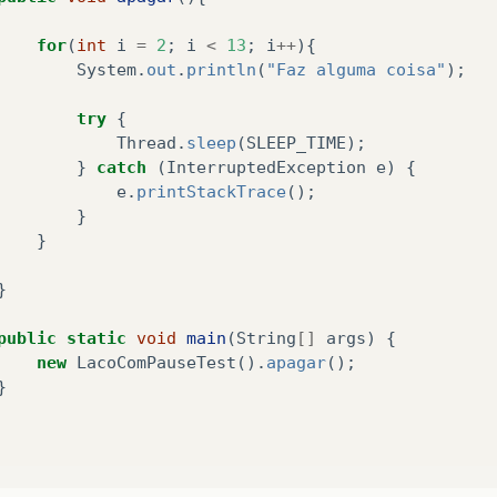
for
(
int
i
=
2
;
i
<
13
;
i
++
){
System
.
out
.
println
(
"Faz alguma coisa"
);
try
{
Thread
.
sleep
(
SLEEP_TIME
);
}
catch
(
InterruptedException
e
)
{
e
.
printStackTrace
();
}
}
}
public
static
void
main
(
String
[]
args
)
{
new
LacoComPauseTest
().
apagar
();
}