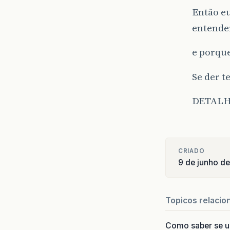
Então eu
entenden
e porque
Se der t
DETALHE
CRIADO
9 de junho d
Topicos relacio
Como saber se 