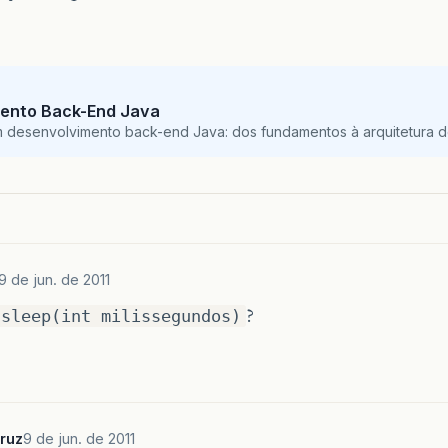
ento Back-End Java
m desenvolvimento back-end Java: dos fundamentos à arquitetura de
9 de jun. de 2011
?
.sleep(int milissegundos)
ruz
9 de jun. de 2011