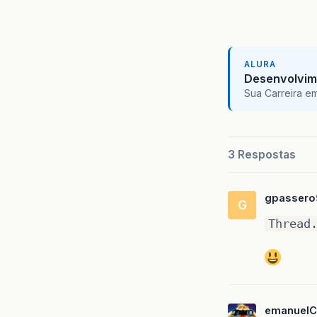
ALURA
Desenvolvim
Sua Carreira e
3 Respostas
gpassero
G
Thread
emanuelC