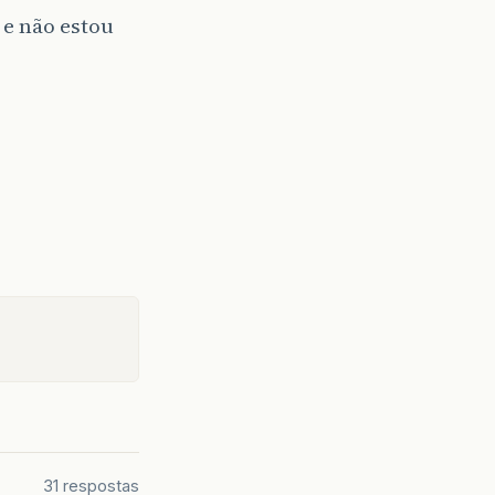
 e não estou
,
31 respostas