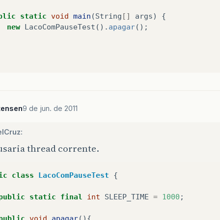
blic
static
void
main
(
String
[]
args
)
{
new
LacoComPauseTest
().
apagar
();
tensen
9 de jun. de 2011
lCruz:
usaria thread corrente.
ic
class
LacoComPauseTest
{
public
static
final
int
SLEEP_TIME
=
1000
;
public
void
apagar
(){