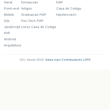
Geral
Formacoes
FIAP
Front-end
Artigos
Casa do Codigo
Mobile
Graduacao FIAP
Hipsters.tech
SQL
Pos-Tech FIAP
JavaScript
Livros Casa do Codigo
PHP
Android
Arquitetura
GUJ: desde 2002.
·
Saiba mais
·
Contribuidores
·
LGPD