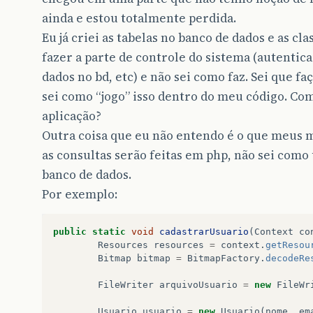
ainda e estou totalmente perdida.
Eu já criei as tabelas no banco de dados e as cl
fazer a parte de controle do sistema (autentica
dados no bd, etc) e não sei como faz. Sei que f
sei como “jogo” isso dentro do meu código. Com
aplicação?
Outra coisa que eu não entendo é o que meus 
as consultas serão feitas em php, não sei como 
banco de dados.
Por exemplo:
public
static
void
cadastrarUsuario
(
Context
co
Resources
resources
=
context
.
getResou
Bitmap
bitmap
=
BitmapFactory
.
decodeRe
FileWriter
arquivoUsuario
=
new
FileWr
Usuario
usuario
=
new
Usuario
(
nome
,
em