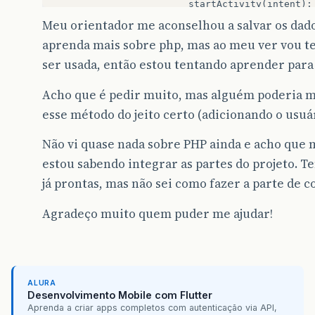
startActivity
(
intent
);
}
catch
(
JSONException
e
)
Meu orientador me aconselhou a salvar os dad
e
.
printStackTrace
();
aprenda mais sobre php, mas ao meu ver vou te
}
catch
(
IOException
e
)
{
e
.
printStackTrace
();
ser usada, então estou tentando aprender para a
}
}
Acho que é pedir muito, mas alguém poderia m
}
});
esse método do jeito certo (adicionando o usuá
Não vi quase nada sobre PHP ainda e acho que
estou sabendo integrar as partes do projeto. T
já prontas, mas não sei como fazer a parte de c
Agradeço muito quem puder me ajudar!
ALURA
Desenvolvimento Mobile com Flutter
Aprenda a criar apps completos com autenticação via API,