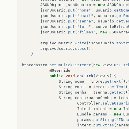
JSONObject
jsonUsuario
=
new
JSONObjec
jsonUsuario
.
put
(
"nome"
,
usuario
.
getNom
jsonUsuario
.
put
(
"email"
,
usuario
.
getEm
jsonUsuario
.
put
(
"senha"
,
usuario
.
getSe
jsonUsuario
.
put
(
"foto"
,
converteBitmap
jsonUsuario
.
put
(
"filmes"
,
new
JSONArra
arquivoUsuario
.
write
(
jsonUsuario
.
toStr
arquivoUsuario
.
close
();
}
btncadastro
.
setOnClickListener
(
new
View
.
OnClic
@Override
public
void
onClick
(
View
v
)
{
String
nome
=
tnome
.
getText
().
String
email
=
temail
.
getText
(
String
senha
=
tsenha
.
getText
(
String
confirmacaoSenha
=
tcon
Controller
.
salvaUsuari
Intent
intent
=
new
In
Bundle
params
=
new
Bu
params
.
putString
(
"IDus
intent
.
putExtras
(
param