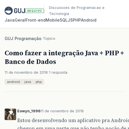
Discussoes de Programacao e
ARQUIVO
Tecnologia
Java
Geral
Front‑end
Mobile
SQL
JS
PHP
Android
GUJ
/
Programação
/
Topico
Como fazer a integração Java + PHP +
Banco de Dados
11 de novembro de 2016
1 resposta
android
java
php
Eowyn_1996
11 de novembro de 2016
Estou desenvolvendo um aplicativo pra Androi
chegou em uma parte que não tenho noção de na