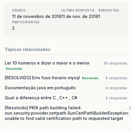
CRIADO
ULTIMA RESPOSTA
RESPOSTAS
11 de novembro de 2016
11 de nov. de 2016
1
PARTICIPANTES
2
Topicos relacionados
Ler 10 números e dizer o maior e o menor
36 respostas
Resolvido
[RESOLVIDO] Erro fuso horario mysql
6 respostas
Resolvido
Documentação java em português
9 respostas
Qual a diferença entre C , C++ , C#
2 respostas
[Resolvido] PKIX path building failed:
1
sun.security.provider.certpath.SunCertPathBuilderException:
unable to find valid certification path to requested target