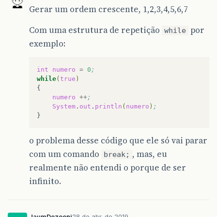
Gerar um ordem crescente, 1,2,3,4,5,6,7
Com uma estrutura de repetição
por
while
exemplo:
int
numero
=
0
;
while
(
true
)
numero
++
;
System
.
out
.
println
(
numero
)
;
o problema desse código que ele só vai parar
com um comando
, mas, eu
break;
realmente não entendi o porque de ser
infinito.
JaumDezeeni
28 de abr. de 2019