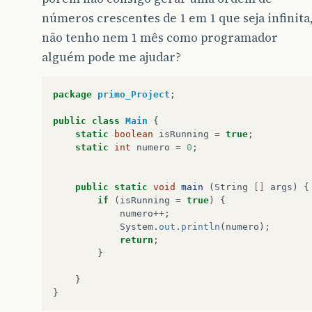
números crescentes de 1 em 1 que seja infinita
não tenho nem 1 mês como programador
alguém pode me ajudar?
package
primo_Project
;
public
class
Main
{
static
boolean
isRunning
=
true
;
static
int
numero
=
0
;
public
static
void
main
(
String
[]
args
)
{
if
(
isRunning
=
true
)
{
numero
++
;
System
.
out
.
println
(
numero
);
return
;
}
}
}