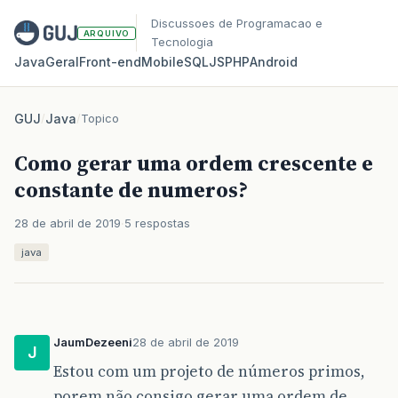
Discussoes de Programacao e
ARQUIVO
Tecnologia
Java
Geral
Front‑end
Mobile
SQL
JS
PHP
Android
GUJ
/
Java
/
Topico
Como gerar uma ordem crescente e
constante de numeros?
28 de abril de 2019
5 respostas
java
JaumDezeeni
28 de abril de 2019
J
Estou com um projeto de números primos,
porem não consigo gerar uma ordem de