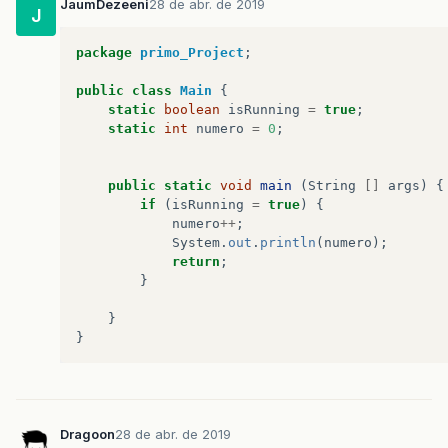
JaumDezeeni
28 de abr. de 2019
J
package
primo_Project
;
public
class
Main
{
static
boolean
isRunning
=
true
;
static
int
numero
=
0
;
public
static
void
main
(
String
[]
args
)
{
if
(
isRunning
=
true
)
{
numero
++
;
System
.
out
.
println
(
numero
);
return
;
}
}
}
Dragoon
28 de abr. de 2019