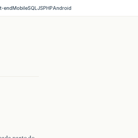
t‑end
Mobile
SQL
JS
PHP
Android
cada parte do