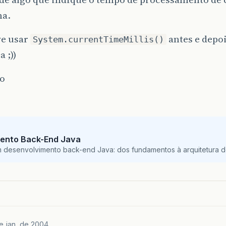
a.
ve usar
antes e depoi
System.currentTimeMillis()
 ;))
o
ento Back-End Java
m desenvolvimento back-end Java: dos fundamentos à arquitetura de
e jan. de 2004