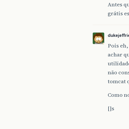
Antes qu
grátis e
dukejeffri
Pois eh,
achar q
utilidad
não con
tomcat 
Como no
[]s