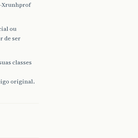
 -Xrunhprof
ial ou
r de ser
suas classes
go original.