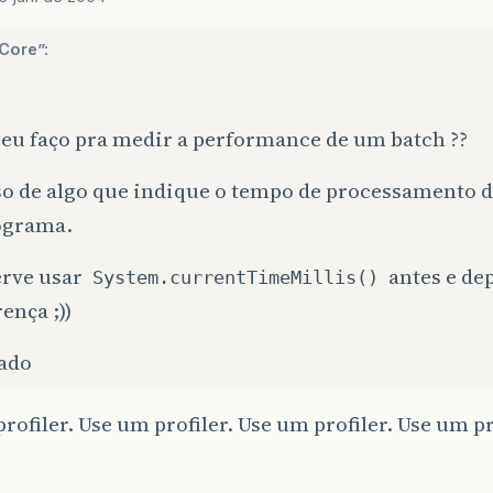
Core”:
eu faço pra medir a performance de um batch ??
so de algo que indique o tempo de processamento d
ograma.
erve usar
antes e dep
System.currentTimeMillis()
rença ;))
ado
rofiler. Use um profiler. Use um profiler. Use um p