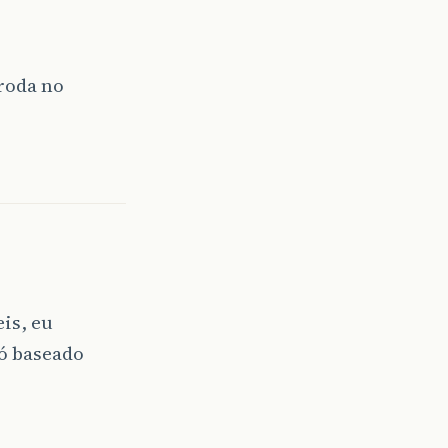
 roda no
is, eu
ó baseado