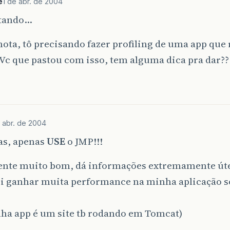
e
1 de abr. de 2004
tando…
mota, tô precisando fazer profiling de uma app que
Vc que pastou com isso, tem alguma dica pra dar??
e abr. de 2004
as, apenas
USE
o JMP!!!
ente muito bom, dá informações extremamente úte
i ganhar muita performance na minha aplicação s
nha app é um site tb rodando em Tomcat)