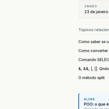
CRIADO
23 de janeir
Topicos relacio
Como saber se 
Como converter i
Comando SELECT 
&, &&, |, ||. Qnd
O método split
ALURA
POO: o que é