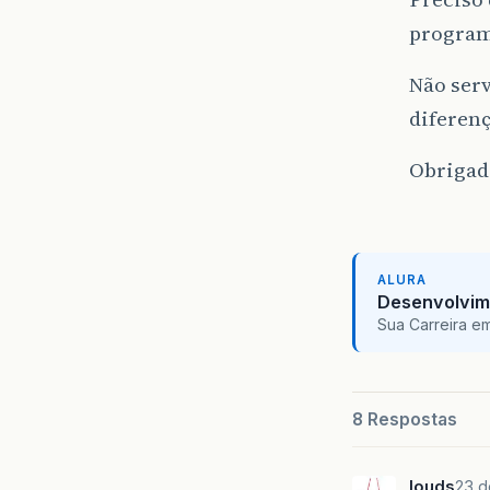
program
Não ser
diferença
Obrigad
ALURA
Desenvolvim
Sua Carreira e
8 Respostas
louds
23 d