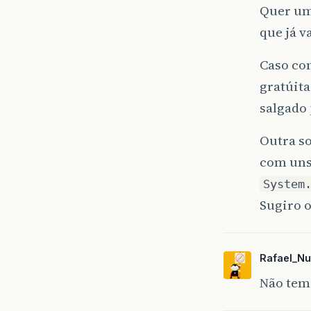
Quer um
que já v
Caso con
gratúita
salgado 
Outra so
com uns
System
Sugiro o
Rafael_N
Não tem