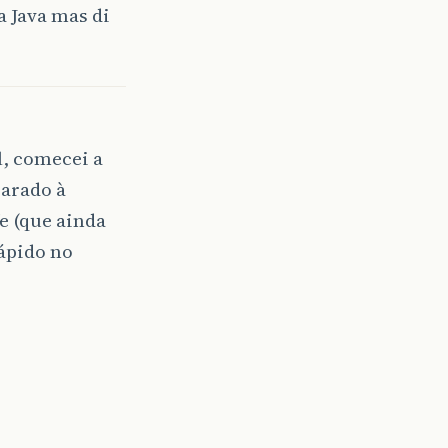
a Java mas di
l, comecei a
parado à
e (que ainda
ápido no