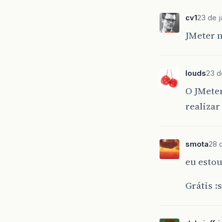
cv1
23 de j
JMeter n
louds
23 d
O JMete
realizar
smota
28 
eu estou
Grátis :