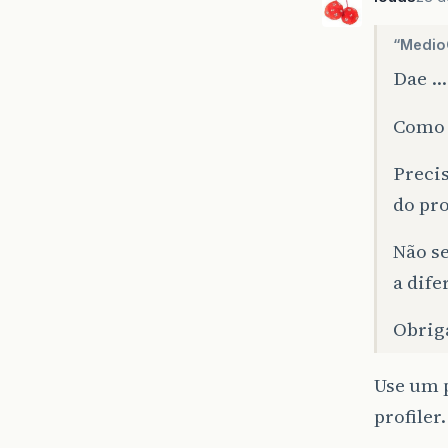
“Medio
Dae …
Como 
Preci
do pr
Não s
a dife
Obrig
Use um p
profiler.