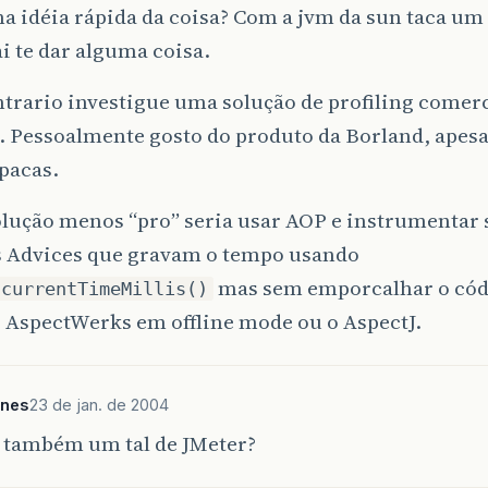
a idéia rápida da coisa? Com a jvm da sun taca um
ai te dar alguma coisa.
trario investigue uma solução de profiling comerc
. Pessoalmente gosto do produto da Borland, apesa
pacas.
lução menos “pro” seria usar AOP e instrumentar 
 Advices que gravam o tempo usando
mas sem emporcalhar o códi
.currentTimeMillis()
 AspectWerks em offline mode ou o AspectJ.
unes
23 de jan. de 2004
 também um tal de JMeter?