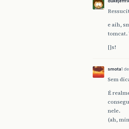
dukejeffri
Ressuci
e aih, s
tomcat. 
[]s!
smota
1 d
Sem dic
É realm
consegu
nele.
(ah, mi