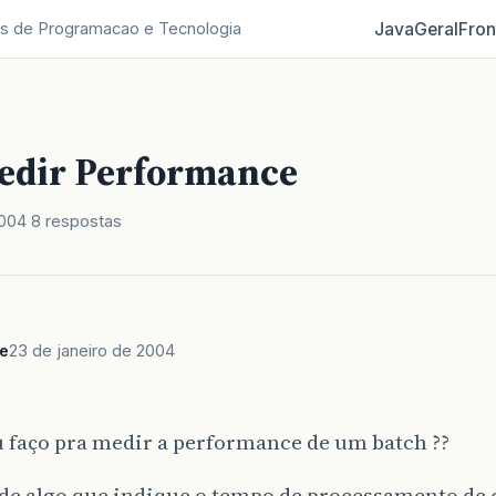
Java
Geral
Fron
s de Programacao e Tecnologia
dir Performance
2004
8 respostas
e
23 de janeiro de 2004
 faço pra medir a performance de um batch ??
de algo que indique o tempo de processamento de 