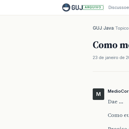
Discussoe
ARQUIVO
GUJ
Java
/
/
Topico
Como me
23 de janeiro de 
MedioCor
M
Dae …
Como eu
Preciso 