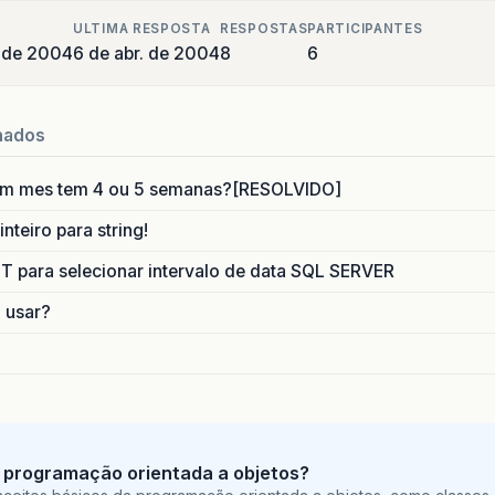
ULTIMA RESPOSTA
RESPOSTAS
PARTICIPANTES
o de 2004
6 de abr. de 2004
8
6
nados
um mes tem 4 ou 5 semanas?[RESOLVIDO]
nteiro para string!
para selecionar intervalo de data SQL SERVER
o usar?
 programação orientada a objetos?