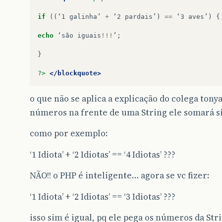
if
((
‘1
galinha’
+
‘2
pardais’
)
==
‘3
aves’
)
{
echo
‘são
iguais
!!!
’
;
}
?>
</blockquote>
o que não se aplica a explicação do colega tony
números na frente de uma String ele somará s
como por exemplo:
‘1 Idiota’ + ‘2 Idiotas’ == ‘4 Idiotas’ ???
NÃO!! o PHP é inteligente… agora se vc fizer:
‘1 Idiota’ + ‘2 Idiotas’ == ‘3 Idiotas’ ???
isso sim é igual, pq ele pega os números da St