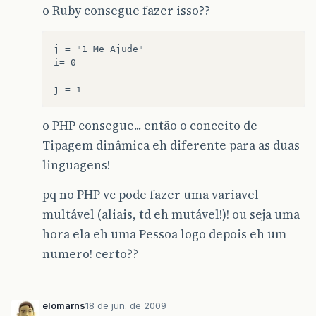
o Ruby consegue fazer isso??
j = "1 Me Ajude"

i= 0

o PHP consegue... então o conceito de
Tipagem dinâmica eh diferente para as duas
linguagens!
pq no PHP vc pode fazer uma variavel
multável (aliais, td eh mutável!)! ou seja uma
hora ela eh uma Pessoa logo depois eh um
numero! certo??
elomarns
18 de jun. de 2009