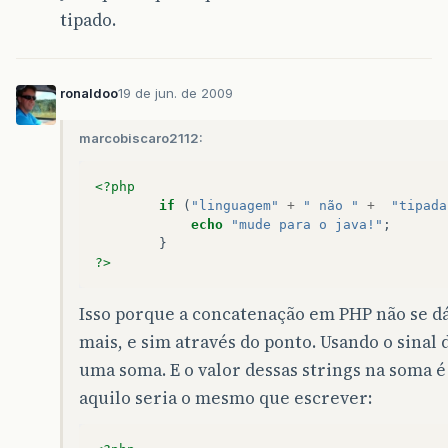
tipado.
ronaldoo
19 de jun. de 2009
marcobiscaro2112:
<?php
if
(
"linguagem"
+
" não "
+
"tipada
echo
"mude para o java!"
;
}
?>
Isso porque a concatenação em PHP não se dá
mais, e sim através do ponto. Usando o sinal 
uma soma. E o valor dessas strings na soma 
aquilo seria o mesmo que escrever: