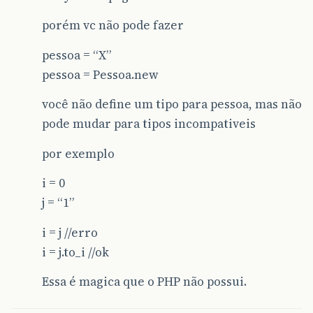
porém vc não pode fazer
pessoa = “X”
pessoa = Pessoa.new
você não define um tipo para pessoa, mas não
pode mudar para tipos incompativeis
por exemplo
i = 0
j = “1”
i = j //erro
i = j.to_i //ok
Essa é magica que o PHP não possui.