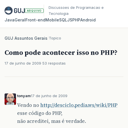
Discussoes de Programacao e
ARQUIVO
Tecnologia
Java
Geral
Front‑end
Mobile
SQL
JS
PHP
Android
GUJ
/
Assuntos Gerais
/
Topico
Como pode acontecer isso no PHP?
17 de junho de 2009
53 respostas
tonyam
17 de junho de 2009
Vendo no
http://desciclo.pedia.ws/wiki/PHP
esse código do PHP,
não acreditei, mas é verdade.