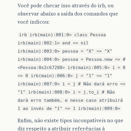
Você pode checar isso através do irb, ou
observar abaixo a saída dos comandos que
você indicou:
irb irb(main):001:0> class Pessoa
irb(main):002:1> end => nil
irb(main):003:0> pessoa = "X" => "X"
irb(main):004:0> pessoa = Pessoa.new => #
<Pessoa:0x2c67288> irb(main):005:0> i = 0
=> 0 irb(main):006:0> j = "1" => "1"
irb(main):007:0> i = j # Não dará erro =>
"1" irb(main):008:0> i = j.to_i # Não
dará erro também, e nesse caso atribuirá
1 ao invés de "1" => 1 irb(main):009:0>
Enfim, não existe tipos inconpatíveis no que
diz respeito a atribuir referências à