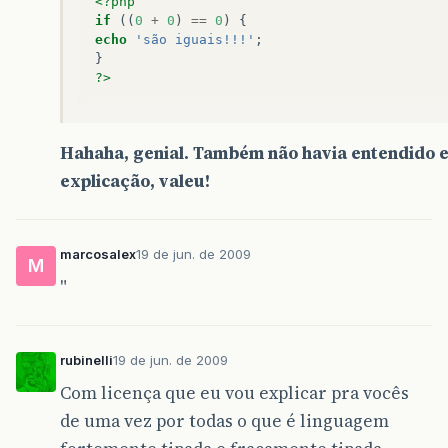
<?php
if
((
0
+
0
)
==
0
)
{
echo
'são iguais!!!'
;
}
?>
Hahaha, genial. Também não havia entendido e
explicação, valeu!
marcosalex
19 de jun. de 2009
M
"
rubinelli
19 de jun. de 2009
Com licença que eu vou explicar pra vocês
de uma vez por todas o que é linguagem