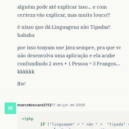
alguém pode até explicar isso… e com
certeza vão explicar, mas muito louco!!!
é nisso que dá Linguagens não Tipadas!!
hahaha
por isso tonyam use Java sempre, pra que vc
não desenvolva uma aplicação e ela acabe
confundindo 2 aves + 1 Pessoa = 3 Frangos…
kkkkkk
flw!
marcobiscaro2112
17 de jun. de 2009
M
<?php
if
(
"linguagem"
+
" não "
+
"tipada"