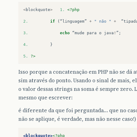
<
blockquote
>
1.
<?php
2.
if
(
“linguagem”
+
" não "
+
“tipad
3.
echo
“mude
para
o
java
!
”
;
4.
}
5.
?>
Isso porque a concatenação em PHP não se dá at
sim através do ponto. Usando o sinal de mais, 
o valor dessas strings na soma é sempre zero. L
mesmo que escrever:
é diferente da que foi perguntada… que no caso
não se aplique, é verdade, mas não nesse caso!)
<blockquote>
<?php