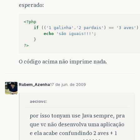
esperado:
<?php
if
((
'1 galinha'
.
'2 pardais'
)
==
'3 aves'
)
echo
'são iguais!!!'
;
}
?>
O código acima não imprime nada.
Rubem_Azenha
17 de jun. de 2009
aeciovc:
por isso tonyam use Java sempre, pra
que vc não desenvolva uma aplicação
e ela acabe confundindo 2 aves + 1