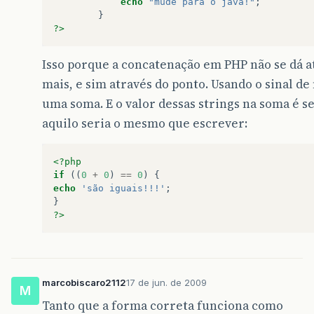
echo
"mude para o java!"
;
}
?>
Isso porque a concatenação em PHP não se dá at
mais, e sim através do ponto. Usando o sinal de
uma soma. E o valor dessas strings na soma é s
aquilo seria o mesmo que escrever:
<?php
if
((
0
+
0
)
==
0
)
{
echo
'são iguais!!!'
;
}
?>
marcobiscaro2112
17 de jun. de 2009
M
Tanto que a forma correta funciona como