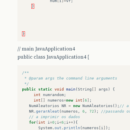
num
[
i
]=
vr
;
}
}
// main JavaApplication4
public class JavaApplication4 {
/**
 * @param args the command line arguments
 */
public
static
void
main
(
String
[]
args
)
{
int
numrandom
;
int
[]
numeros
=
new
int
[
6
]
;
NumAleatorios
NR
=
new
NumAleatorios
();
// a
NR
.
gerarAleat
(
numeros
,
6
,
72
);
//passando o
// a imprimir os dados
for
(
int
i
=
0
;
i
<
6
;
i
++
){
System
.
out
.
println
(
numeros
[
i
]
);