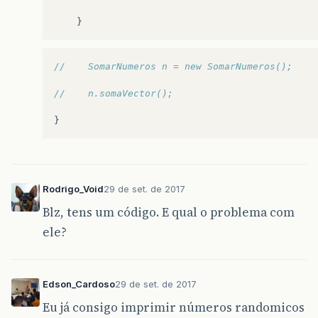
}
//    SomarNumeros n = new SomarNumeros();
//    n.somaVector();
}
Rodrigo_Void
29 de set. de 2017
Blz, tens um código. E qual o problema com
ele?
Edson_Cardoso
29 de set. de 2017
Eu já consigo imprimir números randomicos