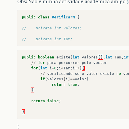
Obs: Não é minha actividade acadêmica amigo
public
class
VerificarN
{
//    private int valores;
//    private int Tam;
public
boolean
existe
(
int
valores
[]
,
int
Tam
,
in
//
for
para
percorrer
pelo
vector
for
(
int
i
=
0
;
i
<
Tam
;
i
++
)
{
//
verificando
se
o
valor
existe
no
ve
if
(
valores
[
i
]==
valor
)
return
true
;
}
return
false
;
}
}