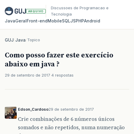
Discussoes de Programacao e
ARQUIVO
Tecnologia
Java
Geral
Front‑end
Mobile
SQL
JS
PHP
Android
GUJ
/
Java
/
Topico
Como posso fazer este exercício
abaixo em java ?
29 de setembro de 2017
4 respostas
Edson_Cardoso
29 de setembro de 2017
Crie combinações de 6 números únicos
somados e não repetidos, numa numeração