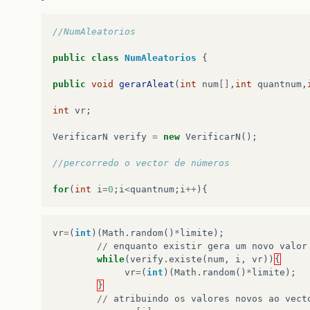
//NumAleatorios
public
class
NumAleatorios
{
public
void
gerarAleat
(
int
num
[]
,
int
quantnum
,
int
vr
;
VerificarN
verify
=
new
VerificarN
();
//percorredo o vector de números
for
(
int
i
=
0
;
i
<
quantnum
;
i
++
){
vr
=
(
int
)(
Math
.
random
()
*
limite
);
//
enquanto
existir
gera
um
novo
valor
while
(
verify
.
existe
(
num
,
i
,
vr
))
{
vr
=
(
int
)(
Math
.
random
()
*
limite
);
}
//
atribuindo
os
valores
novos
ao
vect