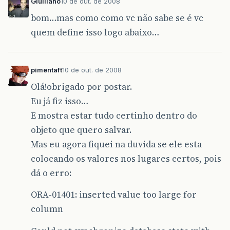
Giulliano
10 de out. de 2008
bom…mas como como vc não sabe se é vc
quem define isso logo abaixo…
pimentaft
10 de out. de 2008
Olá!obrigado por postar.
Eu já fiz isso…
E mostra estar tudo certinho dentro do
objeto que quero salvar.
Mas eu agora fiquei na duvida se ele esta
colocando os valores nos lugares certos, pois
dá o erro:
ORA-01401: inserted value too large for
column