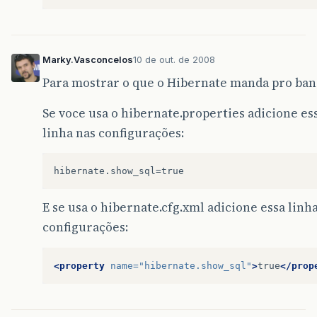
public
int
getCodTipoSala
()
{
return
codTipoSala
;
}
Marky.Vasconcelos
10 de out. de 2008
public
void
setCodTipoSala
(
int
codTipoSala
Para mostrar o que o Hibernate manda pro ban
this
.
codTipoSala
=
codTipoSala
;
}
Se voce usa o hibernate.properties adicione es
public
SalaBean
()
{
linha nas configurações:
super
();
// TODO Auto-generated constructor stu
}
public
Sala
getSala
()
{
E se usa o hibernate.cfg.xml adicione essa linh
return
sala
;
}
configurações:
public
void
setSala
(
Sala
sala
)
{
this
.
sala
=
sala
;
<property
name=
"hibernate.show_sql"
>
true
</prop
}
public
String
salvarSala
(){
String
retorno
;