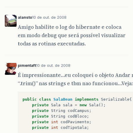
alansto
10 de out. de 2008
Amigo habilite o log do hibernate e coloca
em modo debug que será possível visualizar
todas as rotinas executadas.
pimentaft
10 de out. de 2008
É impressionante…eu coloquei o objeto Andar 
“.trim()” nas strings e tbm nao funcionou…Veja:
public
class
SalaBean
implements
Serializable
{
private
Sala
sala
=
new
Sala
();
private
String
codCampus
;
private
String
codBloco
;
private
int
codPavimento
;
private
int
codTipoSala
;