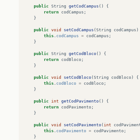
public
String
getCodCampus
()
{
return
codCampus
;
}
public
void
setCodCampus
(
String
codCampus
)
this
.
codCampus
=
codCampus
;
}
public
String
getCodBloco
()
{
return
codBloco
;
}
public
void
setCodBloco
(
String
codBloco
)
{
this
.
codBloco
=
codBloco
;
}
public
int
getCodPavimento
()
{
return
codPavimento
;
}
public
void
setCodPavimento
(
int
codPavimen
this
.
codPavimento
=
codPavimento
;
}