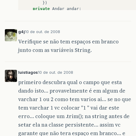
})
private
Andar
andar
;
//gets e sets omitidos
g4j
10 de out. de 2008
Verifique se não tem espaços em branco
junto com as variáveis String.
luistiagos
10 de out. de 2008
primeiro descubra qual o campo que esta
dando isto… provavelmente é em algum de
varchar 1 ou 2 como tem varios ai… se no que
tem varchar 1 vc colocar "1 " vai dar este
erro… coloque um .trim(); na string antes de
setar ela na classe persistente… assim vc
garante que não tera espaço em branco… e