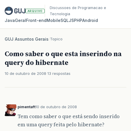
Discussoes de Programacao e
ARQUIVO
Tecnologia
Java
Geral
Front‑end
Mobile
SQL
JS
PHP
Android
GUJ
/
Assuntos Gerais
/
Topico
Como saber o que esta inserindo na
query do hibernate
10 de outubro de 2008
13 respostas
pimentaft
10 de outubro de 2008
Tem como saber o que está sendo inserido
em uma query feita pelo hibernate?