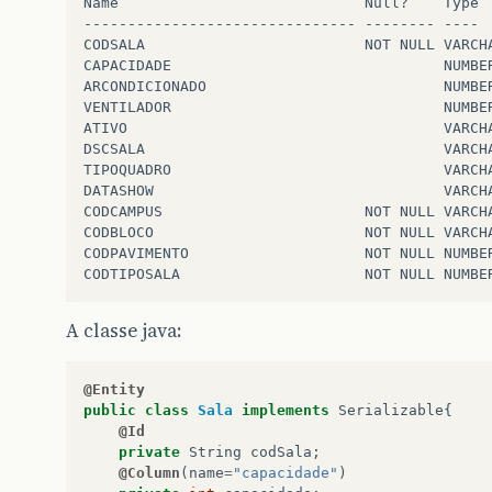
Name                            Null?    Type

------------------------------- -------- ----

CODSALA                         NOT NULL VARCHA
CAPACIDADE                               NUMBER
ARCONDICIONADO                           NUMBER
VENTILADOR                               NUMBER
ATIVO                                    VARCHA
DSCSALA                                  VARCHA
TIPOQUADRO                               VARCHA
DATASHOW                                 VARCHA
CODCAMPUS                       NOT NULL VARCHA
CODBLOCO                        NOT NULL VARCHA
CODPAVIMENTO                    NOT NULL NUMBER
A classe java:
@Entity
public
class
Sala
implements
Serializable
{
@Id
private
String
codSala
;
@Column
(
name
=
"capacidade"
)