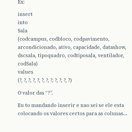
Ex:
insert
into
Sala
(codcampus, codbloco, codpavimento,
arcondicionado, ativo, capacidade, datashow,
dscsala, tipoquadro, codtiposala, ventilador,
codSala)
values
(?, ?, ?, ?, ?, ?, ?, ?, ?, ?, ?, ?)
O valor das “?”.
Eu to mandando inserir e nao sei se ele esta
colocando os valores certos para as colunas…