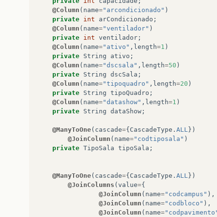
private
int
capacidade
;
@Column
(
name
=
"arcondicionado"
)
private
int
arCondicionado
;
@Column
(
name
=
"ventilador"
)
private
int
ventilador
;
@Column
(
name
=
"ativo"
,
length
=
1
)
private
String
ativo
;
@Column
(
name
=
"dscsala"
,
length
=
50
)
private
String
dscSala
;
@Column
(
name
=
"tipoquadro"
,
length
=
20
)
private
String
tipoQuadro
;
@Column
(
name
=
"datashow"
,
length
=
1
)
private
String
dataShow
;
@ManyToOne
(
cascade
=
{
CascadeType
.
ALL
})
@JoinColumn
(
name
=
"codtiposala"
)
private
TipoSala
tipoSala
;
@ManyToOne
(
cascade
=
{
CascadeType
.
ALL
})
@JoinColumns
(
value
=
{
@JoinColumn
(
name
=
"codcampus"
),
@JoinColumn
(
name
=
"codbloco"
),
@JoinColumn
(
name
=
"codpavimento