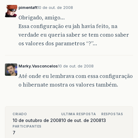
try
{
pimentaft
10 de out. de 2008
Session
sessao
=
new
HibernateUtil
Obrigado, amigo…
DaoFactory
factory
=
new
DaoFactor
factory
.
beginTransaction
();
Essa configuração eu jah havia feito, na
//buscar o objeto do tiposala
verdade eu queria saber se tem como saber
TipoSala
tipoSala
=
new
Dao
<
TipoSa
//preenche os codigos do andar par
os valores dos parametros “?”…
AndarPK
andarpk
=
new
AndarPK
();
andarpk
.
setCodBloco
(
codBloco
);
andarpk
.
setCodPavimento
(
codPavimen
andarpk
.
setCodCampus
(
codCampus
);
Marky.Vasconcelos
10 de out. de 2008
//busca o objeto andar
Até onde eu lembrava com essa configuração
//Andar andar = new Dao<Andar>(ses
o hibernate mostra os valores também.
Campus
campus
=
new
Campus
();
campus
.
setCodCampus
(
"01"
);
campus
.
setNomeCampus
(
"Campus teste
Bloco
bloco
=
new
Bloco
();
CRIADO
ULTIMA RESPOSTA
RESPOSTAS
bloco
.
setCampus
(
campus
);
10 de outubro de 2008
10 de out. de 2008
13
bloco
.
setCodBloco
(
"K"
);
PARTICIPANTES
7
Pavimento
pavimento
=
new
Paviment