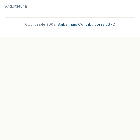
System
.
out
.
println
(
"Erro ao tentar
Arquitetura
retorno
=
"falha"
;
}
GUJ: desde 2002.
·
Saiba mais
·
Contribuidores
·
LGPD
return
retorno
;
}
}