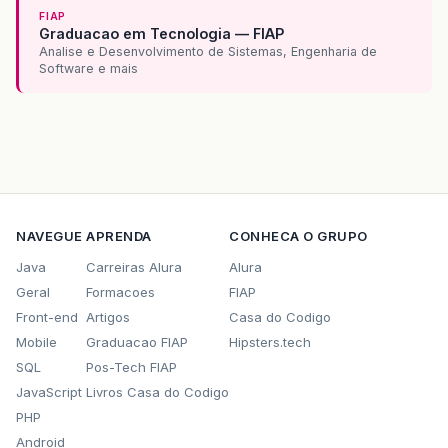
System
.
out
.
println
(
"ativo= "
+
sala
.
FIAP
Graduacao em Tecnologia — FIAP
System
.
out
.
println
(
"Capacidade= "
+
Analise e Desenvolvimento de Sistemas, Engenharia de
System
.
out
.
println
(
"Ventilador= "
+
Software e mais
System
.
out
.
println
(
"codbloco= "
+
sa
System
.
out
.
println
(
"codpavimento= 
System
.
out
.
println
(
"codbloco do An
System
.
out
.
println
(
"codpavimento d
System
.
out
.
println
(
"codtiposala= "
System
.
out
.
println
(
"Datashow= "
+
sa
//inserindo no banco
NAVEGUE
APRENDA
CONHECA O GRUPO
try
{
new
Dao
<
Sala
>
(
sessao
,
Sala
.
clas
Java
Carreiras Alura
Alura
sessao
.
flush
();
Geral
Formacoes
FIAP
factory
.
commit
();
Front-end
Artigos
Casa do Codigo
}
catch
(
Exception
e
)
{
throw
e
;
Mobile
Graduacao FIAP
Hipsters.tech
}
finally
{
SQL
Pos-Tech FIAP
factory
.
closeSession
();
JavaScript
Livros Casa do Codigo
}
retorno
=
"sucesso"
;
PHP
}
catch
(
Exception
e
)
{
Android