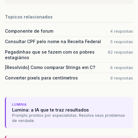
pavimento
.
setCodPavimento
(
1
);
pavimento
.
setDscPavimento
(
"Algum p
Topicos relacionados
AndarPK
id
=
new
AndarPK
();
id
.
setCodBloco
(
"K"
);
Componente de forum
4 respostas
id
.
setCodCampus
(
"01"
);
id
.
setCodPavimento
(
1
);
Consultar CPF pelo nome na Receita Federal
5 respostas
Andar
andar
=
new
Andar
();
Pegadinhas que se fazem com os pobres
62 respostas
andar
.
setBanheiro
(
1
);
estagiários
andar
.
setBebedouro
(
1
);
andar
.
setBloco
(
bloco
);
[Resolvido] Como comparar Strings em C?
6 respostas
andar
.
setId
(
id
);
Converter pixels para centímetros
9 respostas
andar
.
setPavimento
(
pavimento
);
//termina de construir o objeto sa
sala
.
setTipoSala
(
tipoSala
);
sala
.
setAndar
(
andar
);
LUMINA
//printando os valores inseridos n
Lumina: a IA que te traz resultados
System
.
out
.
println
(
"CodSala= "
+
sal
Prompts prontos por especialistas. Resolva seus problemas
System
.
out
.
println
(
"Codcampus do a
de verdade.
System
.
out
.
println
(
"Descricao da s
System
.
out
.
println
(
"ArCondicionado
System
.
out
.
println
(
"TipoQuadro= "
+