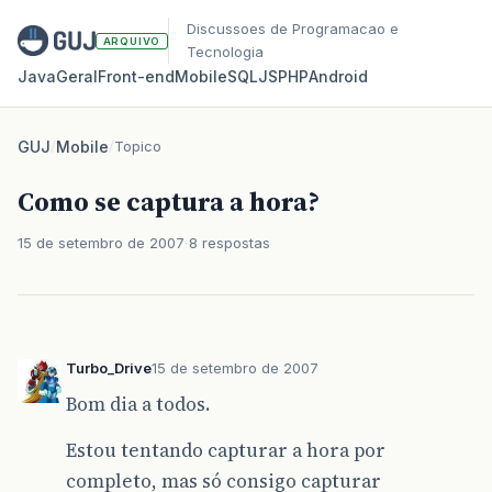
Discussoes de Programacao e
ARQUIVO
Tecnologia
Java
Geral
Front‑end
Mobile
SQL
JS
PHP
Android
GUJ
/
Mobile
/
Topico
Como se captura a hora?
15 de setembro de 2007
8 respostas
Turbo_Drive
15 de setembro de 2007
Bom dia a todos.
Estou tentando capturar a hora por
completo, mas só consigo capturar