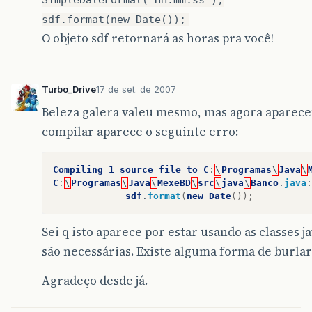
SimpleDateFormat("HH:mm:ss");
sdf.format(new Date());
O objeto sdf retornará as horas pra você!
Turbo_Drive
17 de set. de 2007
Beleza galera valeu mesmo, mas agora aparec
compilar aparece o seguinte erro:
Compiling
1
source
file
to
C
:
\
Programas
\
Java
\
C
:
\
Programas
\
Java
\
MexeBD
\
src
\
java
\
Banco
.
java
:
sdf
.
format
(
new
Date
());
Sei q isto aparece por estar usando as classes jav
são necessárias. Existe alguma forma de burlar 
Agradeço desde já.