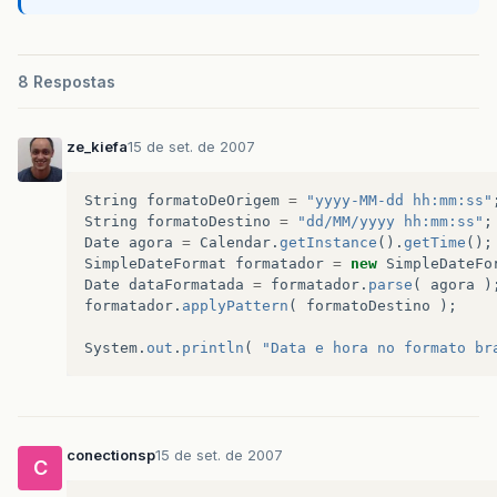
8 Respostas
ze_kiefa
15 de set. de 2007
String
formatoDeOrigem
=
"yyyy-MM-dd hh:mm:ss"
String
formatoDestino
=
"dd/MM/yyyy hh:mm:ss"
;
Date
agora
=
Calendar
.
getInstance
().
getTime
();
SimpleDateFormat
formatador
=
new
SimpleDateFo
Date
dataFormatada
=
formatador
.
parse
(
agora
)
formatador
.
applyPattern
(
formatoDestino
);
System
.
out
.
println
(
"Data e hora no formato br
conectionsp
15 de set. de 2007
C