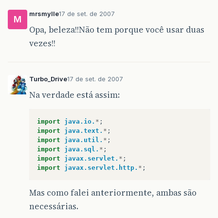
mrsmylle
17 de set. de 2007
M
Opa, beleza!!Não tem porque você usar duas
vezes!!
Turbo_Drive
17 de set. de 2007
Na verdade está assim:
import
java.io.
*
;
import
java.text.
*
;
import
java.util.
*
;
import
java.sql.
*
;
import
javax.servlet.
*
;
import
javax.servlet.http.
*
;
Mas como falei anteriormente, ambas são
necessárias.