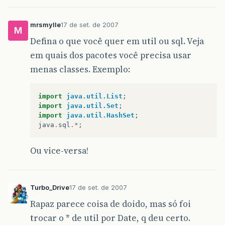
mrsmylle
17 de set. de 2007
M
Defina o que você quer em util ou sql. Veja
em quais dos pacotes você precisa usar
menas classes. Exemplo:
import
java.util.List
;
import
java.util.Set
;
import
java.util.HashSet
;
java
.
sql
.*
;
Ou vice-versa!
Turbo_Drive
17 de set. de 2007
Rapaz parece coisa de doido, mas só foi
trocar o * de util por Date, q deu certo.