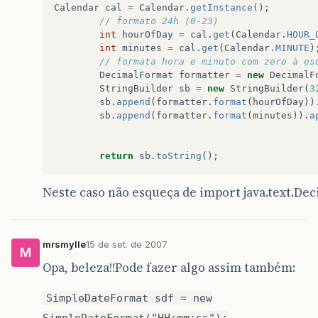
Calendar
cal
=
Calendar
.
getInstance
();
// formato 24h (0-23)
int
hourOfDay
=
cal
.
get
(
Calendar
.
HOUR_
int
minutes
=
cal
.
get
(
Calendar
.
MINUTE
)
// formata hora e minuto com zero à es
DecimalFormat
formatter
=
new
DecimalF
StringBuilder
sb
=
new
StringBuilder
(
3
sb
.
append
(
formatter
.
format
(
hourOfDay
))
sb
.
append
(
formatter
.
format
(
minutes
)).
a
return
sb
.
toString
();
Neste caso não esqueça de import java.text.De
mrsmylle
15 de set. de 2007
M
Opa, beleza!!Pode fazer algo assim também:
SimpleDateFormat sdf = new