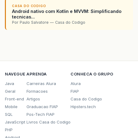
CASA DO CODIGO
Android nativo com Kotlin e MVVM: Simplificando
tecnicas...
Por Paulo Salvatore — Casa do Codigo
NAVEGUE
APRENDA
CONHECA O GRUPO
Java
Carreiras Alura
Alura
Geral
Formacoes
FIAP
Front-end
Artigos
Casa do Codigo
Mobile
Graduacao FIAP
Hipsters.tech
SQL
Pos-Tech FIAP
JavaScript
Livros Casa do Codigo
PHP
Android