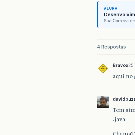
ALURA
Desenvolvim
Sua Carreira e
4 Respostas
Bravox
25 
aqui no
davidbuza
Tem sim
.java
ChamaTe