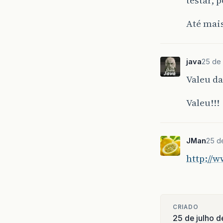
Até mai
java
25 de 
Valeu d
Valeu!!!
JMan
25 d
http://
CRIADO
25 de julho 