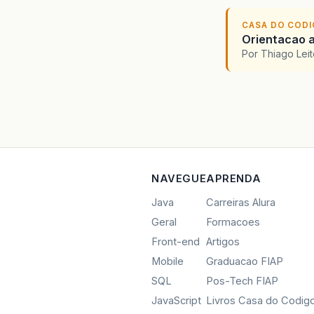
CASA DO COD
Orientacao a
Por Thiago Lei
NAVEGUE
APRENDA
Java
Carreiras Alura
Geral
Formacoes
Front-end
Artigos
Mobile
Graduacao FIAP
SQL
Pos-Tech FIAP
JavaScript
Livros Casa do Codig