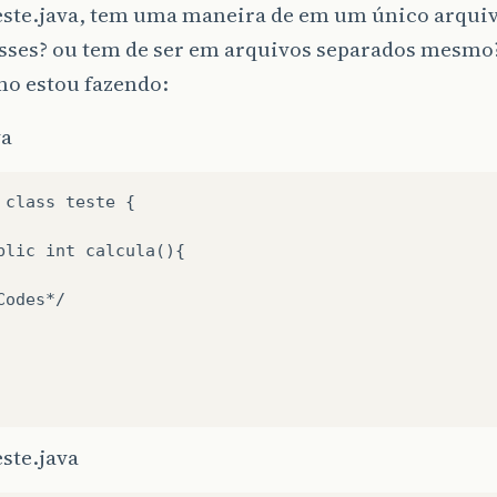
ste.java, tem uma maneira de em um único arquivo
asses? ou tem de ser em arquivos separados mesmo
mo estou fazendo:
va
 class teste {

blic int calcula(){

Codes*/

ste.java