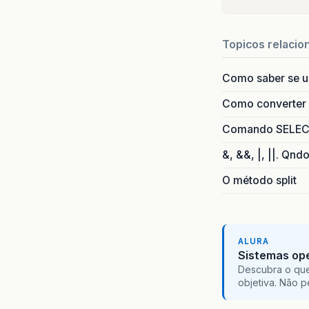
Topicos relacio
Como saber se 
Como converter i
Comando SELECT 
&, &&, |, ||. Qnd
O método split
ALURA
Sistemas ope
Descubra o que
objetiva. Não 