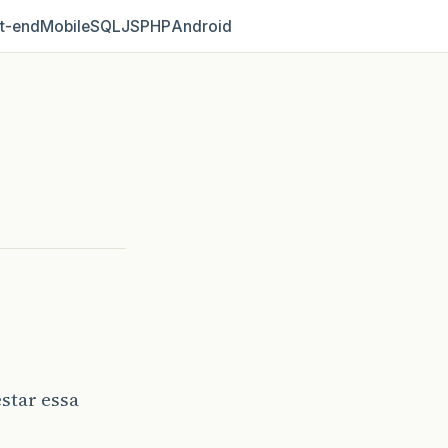
t‑end
Mobile
SQL
JS
PHP
Android
estar essa