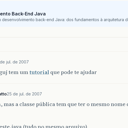
ento Back-End Java
m desenvolvimento back-end Java: dos fundamentos à arquitetura de
de jul. de 2007
 guj tem um
tutorial
que pode te ajudar
tto
25 de jul. de 2007
, mas a classe pública tem que ter o mesmo nome 
ste.java (tudo no mesmo arquivo)