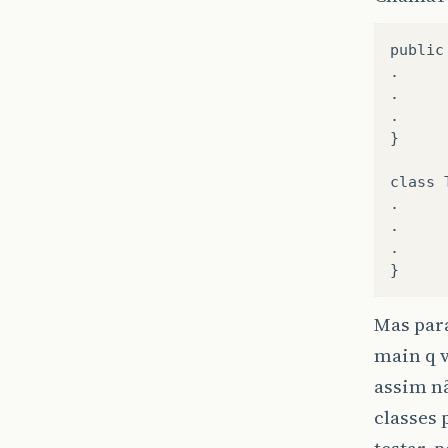
public
.

.

.

}

class 
.

.

.

Mas para
main q v
assim nã
classes 
testar, 