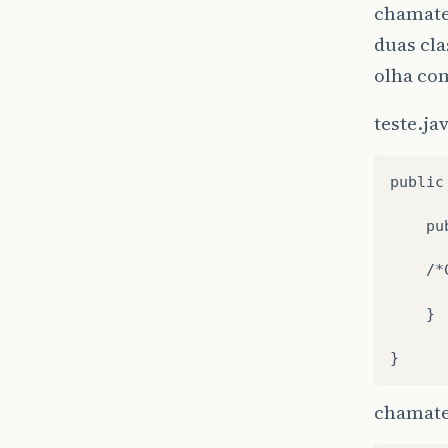
chamate
duas cl
olha co
teste.ja
public
    pu
    /*
    }

chamate