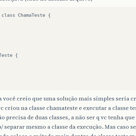
 class ChamaTeste {

Teste {

 você creio que uma solução mais simples seria c
c criou na classe chamateste e executar a classe te
o precisa de duas classes, a não ser q vc tenha que 
p/ separar mesmo a classe da execução. Mas caso se
pode coloca o método main dentro da classe teste 