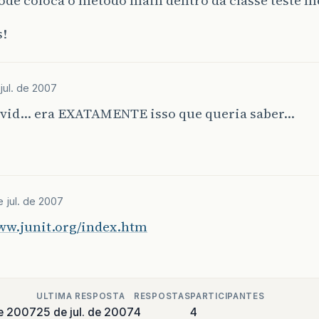
s!
jul. de 2007
avid… era EXATAMENTE isso que queria saber…
e jul. de 2007
www.junit.org/index.htm
ULTIMA RESPOSTA
RESPOSTAS
PARTICIPANTES
de 2007
25 de jul. de 2007
4
4