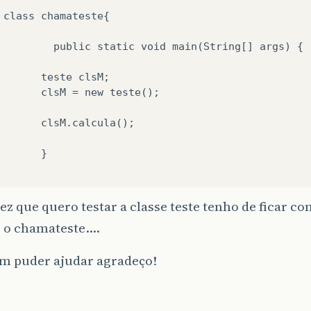
 class chamateste{

         public static void main(String[] args) {

       teste clsM;

       clsM = new teste();

       clsM.calcula();

       }

vez que quero testar a classe teste tenho de ficar c
o chamateste....
ém puder ajudar agradeço!