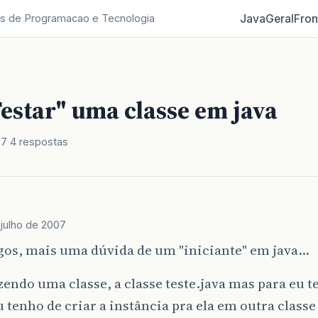
Java
Geral
Fron
s de Programacao e Tecnologia
estar" uma classe em java
07
4 respostas
julho de 2007
os, mais uma dúvida de um "iniciante" em java...
zendo uma classe, a classe teste.java mas para eu t
u tenho de criar a instância pra ela em outra classe