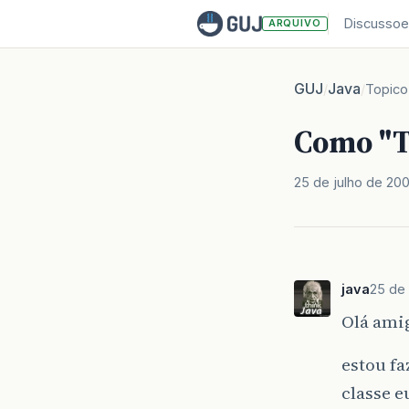
Discussoe
ARQUIVO
GUJ
Java
/
/
Topico
Como "T
25 de julho de 20
java
25 de 
Olá amig
estou fa
classe e