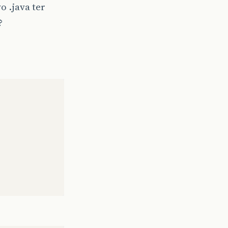
 .java ter
?