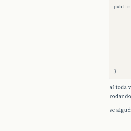
public
      
      
      
      
      
ai toda 
rodando 
se algu