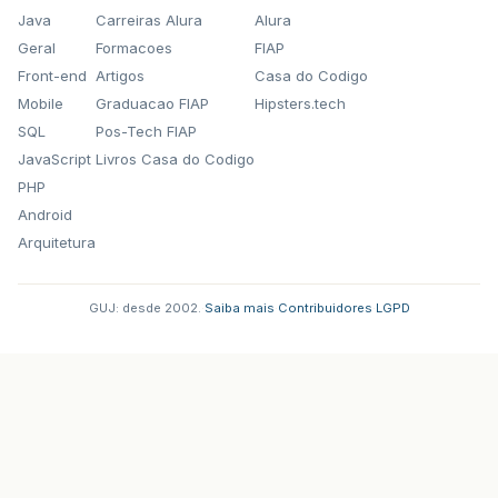
Java
Carreiras Alura
Alura
Geral
Formacoes
FIAP
Front-end
Artigos
Casa do Codigo
Mobile
Graduacao FIAP
Hipsters.tech
SQL
Pos-Tech FIAP
JavaScript
Livros Casa do Codigo
PHP
Android
Arquitetura
GUJ: desde 2002.
·
Saiba mais
·
Contribuidores
·
LGPD