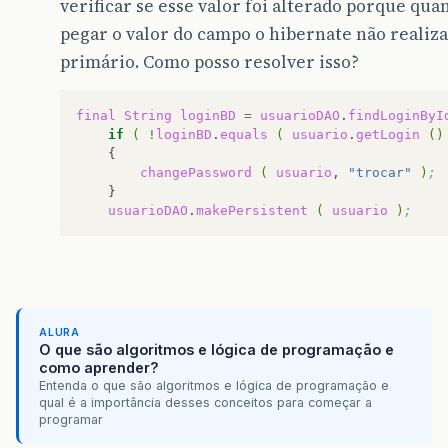
verificar se esse valor foi alterado porque q
pegar o valor do campo o hibernate não realiza
primário. Como posso resolver isso?
final
String
loginBD
=
usuarioDAO
.
findLoginByI
if
(
!
loginBD
.
equals
(
usuario
.
getLogin
()
changePassword
(
usuario
,
"trocar"
)
;
usuarioDAO
.
makePersistent
(
usuario
)
;
ALURA
O que são algoritmos e lógica de programação e
como aprender?
Entenda o que são algoritmos e lógica de programação e
qual é a importância desses conceitos para começar a
programar