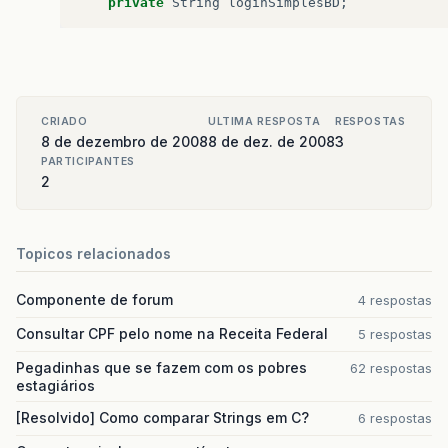
private
String
loginSimplesBD
;
CRIADO
ULTIMA RESPOSTA
RESPOSTAS
8 de dezembro de 2008
8 de dez. de 2008
3
PARTICIPANTES
2
Topicos relacionados
Componente de forum
4 respostas
Consultar CPF pelo nome na Receita Federal
5 respostas
Pegadinhas que se fazem com os pobres
62 respostas
estagiários
[Resolvido] Como comparar Strings em C?
6 respostas