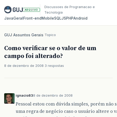
Discussoes de Programacao e
ARQUIVO
Tecnologia
Java
Geral
Front‑end
Mobile
SQL
JS
PHP
Android
GUJ
/
Assuntos Gerais
/
Topico
Como verificar se o valor de um
campo foi alterado?
8 de dezembro de 2008
3 respostas
ignacio83
8 de dezembro de 2008
Pessoal estou com dúvida simples, porém não s
uma regra de negócio caso o usuário altere o 