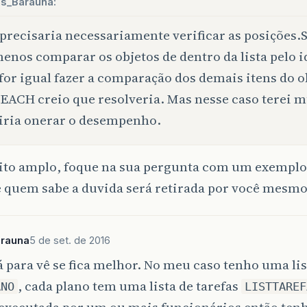
os_Barauna:
precisaria necessariamente verificar as posições.
enos comparar os objetos de dentro da lista pelo 
 for igual fazer a comparação dos demais itens do 
ACH creio que resolveria. Mas nesse caso terei m
iria onerar o desempenho.
ito amplo, foque na sua pergunta com um exemplo
 quem sabe a duvida será retirada por você mesmo!
arauna
5 de set. de 2016
 para vê se fica melhor. No meu caso tenho uma lis
, cada plano tem uma lista de tarefas
ANO
LISTTAREF
 executada por um ou mais funcionários então ten