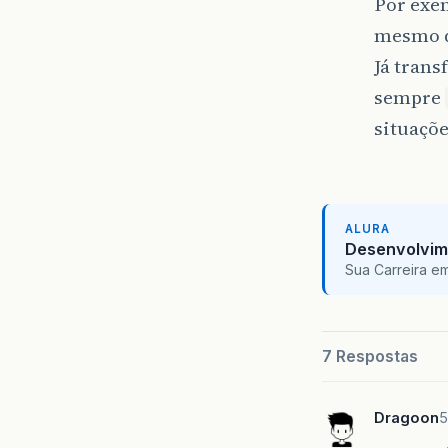
Por exem
mesmo d
Já tran
sempre
situaçõe
ALURA
Desenvolvim
Sua Carreira e
7 Respostas
Dragoon
5