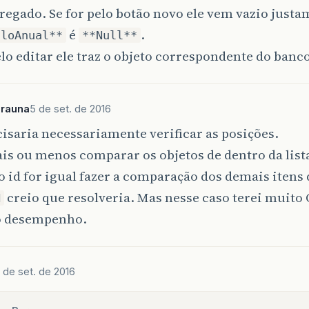
rregado. Se for pelo botão novo ele vem vazio just
é
.
cloAnual**
**Null**
elo editar ele traz o objeto correspondente do banc
arauna
5 de set. de 2016
isaria necessariamente verificar as posições.
is ou menos comparar os objetos de dentro da lista
 id for igual fazer a comparação dos demais itens
creio que resolveria. Mas nesse caso terei muito 
H
o desempenho.
 de set. de 2016