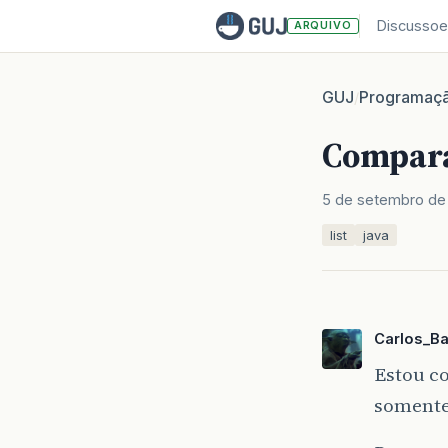
Discussoe
ARQUIVO
GUJ
Programaç
/
Compara
5 de setembro de
list
java
Carlos_B
Estou c
somente