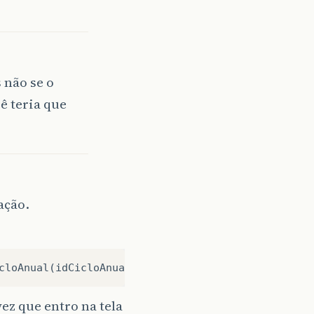
 não se o
ê teria que
ação.
cloAnual
(
idCicloAnual
));
`
vez que entro na tela