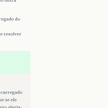
rregado do
 e resolver
o carregado
ue se ele
evo alerta-