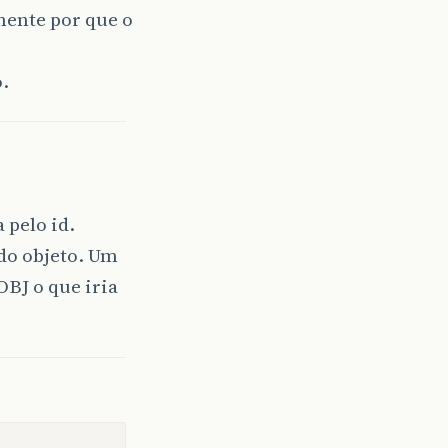
amente por que o
o.
 pelo id.
 do objeto. Um
OBJ o que iria