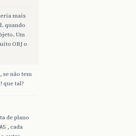
Seria mais
id. quando
objeto. Um
uito OBJ o
, se não tem
 que tal?
ta de plano
, cada
AS
ho outra