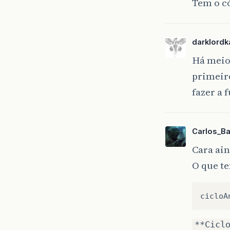
Tem o c
darklord
Há meios
primeiro
fazer a 
Carlos_B
Cara ain
O que te
cicloA
**Cicl