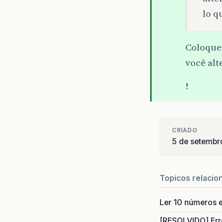
lo q
Coloque 
você alt
!
CRIADO
5 de setembr
Topicos relacio
Ler 10 números e
[RESOLVIDO] Err