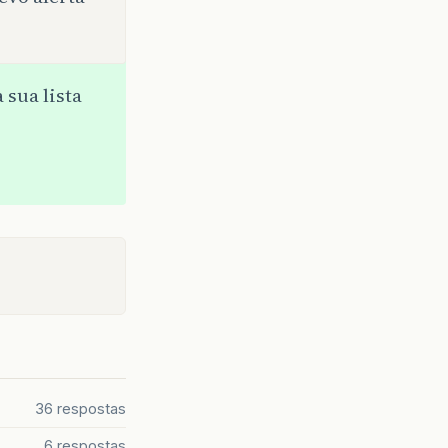
 sua lista
36 respostas
6 respostas