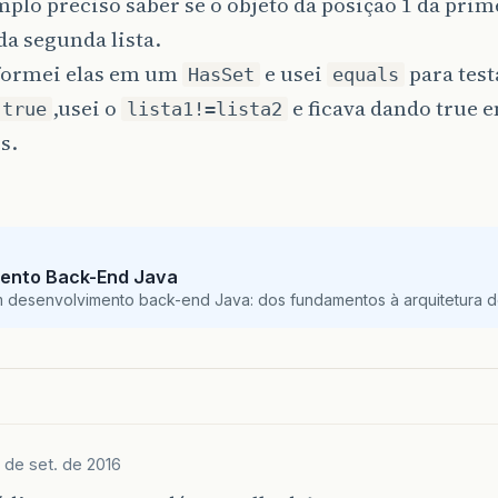
plo preciso saber se o objeto da posição 1 da prime
a segunda lista.
sformei elas em um
e usei
para test
HasSet
equals
,usei o
e ficava dando true e
true
lista1!=lista2
s.
ento Back-End Java
m desenvolvimento back-end Java: dos fundamentos à arquitetura de
 de set. de 2016