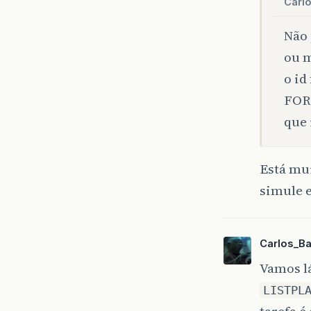
Carl
Não 
ou m
o id
FORE
que 
Está mu
simule e
Carlos_B
Vamos lá
LISTPL
tarefa é