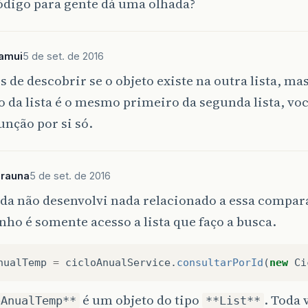
ódigo para gente dá uma olhada?
kamui
5 de set. de 2016
 de descobrir se o objeto existe na outra lista, mas
 da lista é o mesmo primeiro da segunda lista, voc
função por si só.
arauna
5 de set. de 2016
da não desenvolvi nada relacionado a essa compar
nho é somente acesso a lista que faço a busca.
nualTemp
=
cicloAnualService
.
consultarPorId
(
new
Ci
é um objeto do tipo
. Toda 
oAnualTemp**
**List**