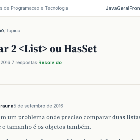
Java
Geral
Fron
s de Programacao e Tecnologia
ão
/
Topico
r 2 <List> ou HasSet
 2016
7 respostas
Resolvido
arauna
5 de setembro de 2016
om um problema onde preciso comparar duas listas
 o tamanho é os objetos também.