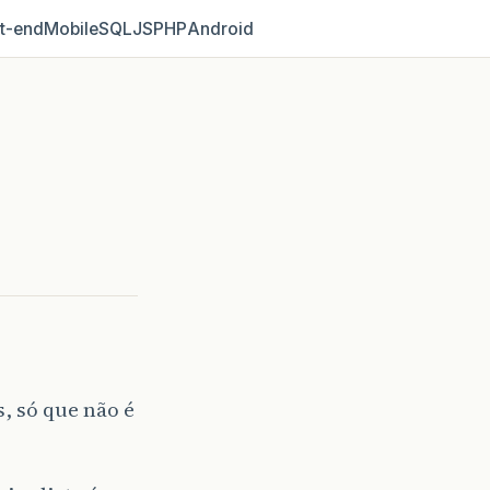
t‑end
Mobile
SQL
JS
PHP
Android
, só que não é