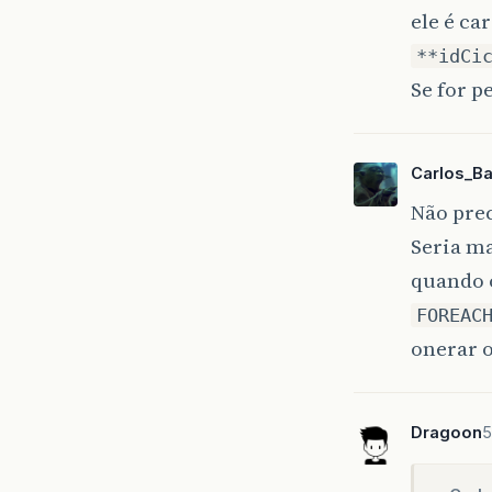
ele é ca
**idCi
Se for p
Carlos_B
Não prec
Seria ma
quando o
FOREAC
onerar 
Dragoon
5