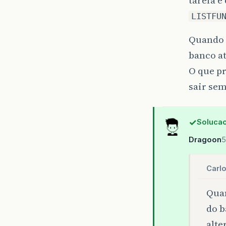
LISTFU
Quando o
banco at
O que pr
sair sem
Solucao
Dragoon
5
Carl
Quan
do b
alte