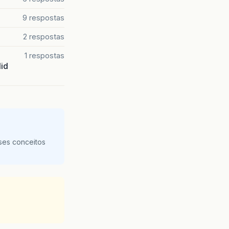
9 respostas
2 respostas
1 respostas
lid
ses conceitos