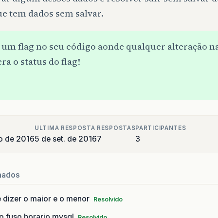
ue tem dados sem salvar.
um flag no seu código aonde qualquer alteração na
era o status do flag!
ULTIMA RESPOSTA
RESPOSTAS
PARTICIPANTES
o de 2016
5 de set. de 2016
7
3
nados
 dizer o maior e o menor
Resolvido
o fuso horario mysql
Resolvido