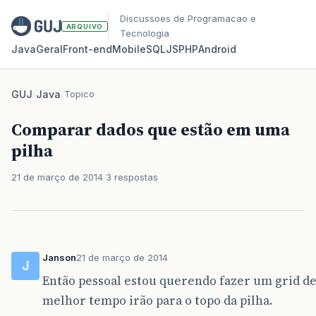
Discussoes de Programacao e
ARQUIVO
Tecnologia
Java
Geral
Front‑end
Mobile
SQL
JS
PHP
Android
GUJ
/
Java
/
Topico
Comparar dados que estão em uma
pilha
21 de março de 2014
3 respostas
Janson
21 de março de 2014
J
Então pessoal estou querendo fazer um grid de 
melhor tempo irão para o topo da pilha.