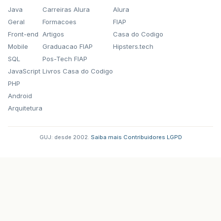
Java
Carreiras Alura
Alura
Geral
Formacoes
FIAP
Front-end
Artigos
Casa do Codigo
Mobile
Graduacao FIAP
Hipsters.tech
SQL
Pos-Tech FIAP
JavaScript
Livros Casa do Codigo
PHP
Android
Arquitetura
GUJ: desde 2002.
·
Saiba mais
·
Contribuidores
·
LGPD