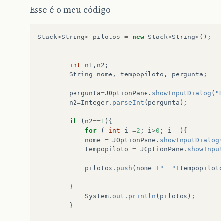
Esse é o meu código
Stack
<
String
>
pilotos
=
new
Stack
<
String
>
();
int
n1
,
n2
;
String
nome
,
tempopiloto
,
pergunta
;
pergunta
=
JOptionPane
.
showInputDialog
(
"
n2
=
Integer
.
parseInt
(
pergunta
);
if
(
n2
==
1
){
for
(
int
i
=
2
;
i
>
0
;
i
--
){
nome
=
JOptionPane
.
showInputDialog
tempopiloto
=
JOptionPane
.
showInpu
pilotos
.
push
(
nome
+
"  "
+
tempopilot
}
System
.
out
.
println
(
pilotos
);
}