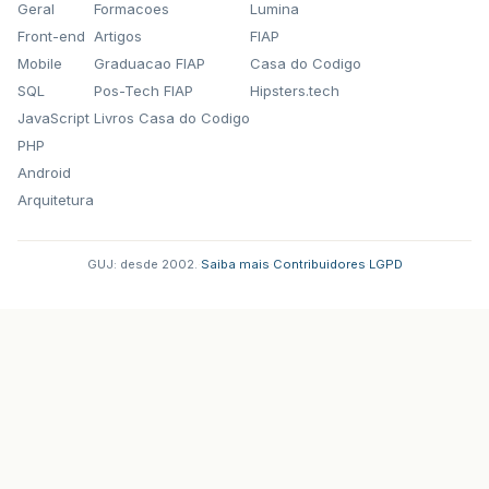
Geral
Formacoes
Lumina
Front-end
Artigos
FIAP
Mobile
Graduacao FIAP
Casa do Codigo
SQL
Pos-Tech FIAP
Hipsters.tech
JavaScript
Livros Casa do Codigo
PHP
Android
Arquitetura
GUJ: desde 2002.
·
Saiba mais
·
Contribuidores
·
LGPD