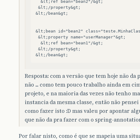
  &lt;ref bean="bean2"/&gt;

 &lt;/property&gt;

&lt;/bean&gt;

&lt;bean id="bean2" class="teste.MinhaClas
 &lt;property name="userManager"&gt;

  &lt;ref bean="bean1"/&gt;

 &lt;/property&gt;

Resposta: com a versão que tem hoje não da p
não ... como tem pouco trabalho ainda em ci
projeto, e na maioria das vezes não tenho m
instancia da mesma classe, então não pensei
como fazer isto :D mas valeu por apontar al
que não da pra fazer com o spring-annotatio
Por falar nisto, como é que se mapeia uma situ