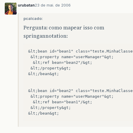
urubatan
23 de mai. de 2006
pcalcado:
Pergunta: como mapear isso com
springannotation:
&lt;bean id="bean1" class="teste.MinhaClasse"
 &lt;property name="userManager"&gt;

  &lt;ref bean="bean2"/&gt;

 &lt;/property&gt;

&lt;/bean&gt;

&lt;bean id="bean2" class="teste.MinhaClasse"
 &lt;property name="userManager"&gt;

  &lt;ref bean="bean1"/&gt;

 &lt;/property&gt;
