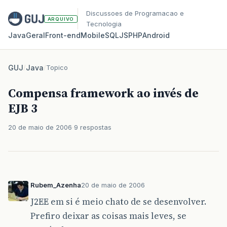
Discussoes de Programacao e
ARQUIVO
Tecnologia
Java
Geral
Front‑end
Mobile
SQL
JS
PHP
Android
GUJ
/
Java
/
Topico
Compensa framework ao invés de
EJB 3
20 de maio de 2006
9 respostas
Rubem_Azenha
20 de maio de 2006
J2EE em si é meio chato de se desenvolver.
Prefiro deixar as coisas mais leves, se