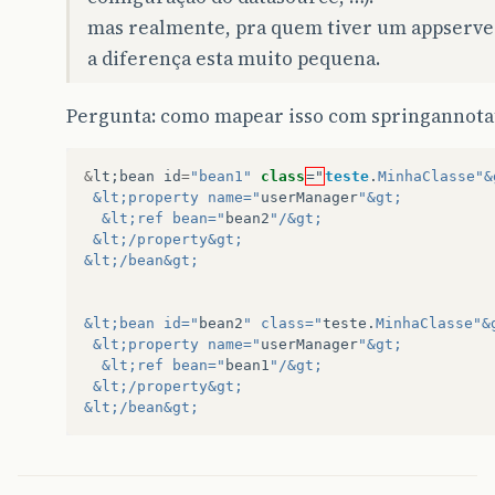
mas realmente, pra quem tiver um appserve
a diferença esta muito pequena.
Pergunta: como mapear isso com springannota
&
lt
;
bean
id
=
"bean1"
class
="
teste
.
MinhaClasse
"&
 &lt;property name="
userManager
"&gt;
  &lt;ref bean="
bean2
"/&gt;
 &lt;/property&gt;
&lt;/bean&gt;
&lt;bean id="
bean2
" class="
teste
.
MinhaClasse
"&
 &lt;property name="
userManager
"&gt;
  &lt;ref bean="
bean1
"/&gt;
 &lt;/property&gt;
&lt;/bean&gt;