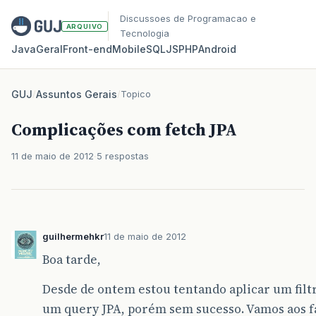
Discussoes de Programacao e
ARQUIVO
Tecnologia
Java
Geral
Front‑end
Mobile
SQL
JS
PHP
Android
GUJ
/
Assuntos Gerais
/
Topico
Complicações com fetch JPA
11 de maio de 2012
5 respostas
guilhermehkr
11 de maio de 2012
Boa tarde,
Desde de ontem estou tentando aplicar um filt
um query JPA, porém sem sucesso. Vamos aos f