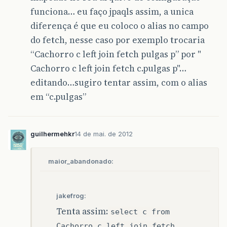
funciona… eu faço jpaqls assim, a unica
diferença é que eu coloco o alias no campo
do fetch, nesse caso por exemplo trocaria
“Cachorro c left join fetch pulgas p” por "
Cachorro c left join fetch c.pulgas p"…
editando…sugiro tentar assim, com o alias
em “c.pulgas”
guilhermehkr
14 de mai. de 2012
maior_abandonado:
jakefrog:
Tenta assim:
select c from
Cachorro c left join fetch