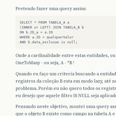
Pretendo fazer uma query assim:
SELECT * FROM TABELA_A a

(INNER or LEFT) JOIN TABELA_B b

ON b.ID_a = a.ID

WHERE a.ID = qualquerValor

Onde a cardinalidade entre estas entidades, ou 
OneToMany - ou seja, A - *B !
Quando eu faço um criteria buscando a entidade
registros da coleção B esta em modo lazy, até
problema. Porém eu não quero todos os registro
eu desejo que aquele filtro IS NULL seja aplicad
Pensando neste objetivo, montei uma query as
que o objeto B existe como campo na tabela A e