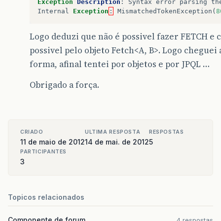
Exception
Description
:
Syntax
error
parsing
th
Internal
Exception
:
MismatchedTokenException
(
8
Logo deduzi que não é possivel fazer FETCH e 
possivel pelo objeto Fetch<A, B>. Logo chegue
forma, afinal tentei por objetos e por JPQL …
Obrigado a força.
CRIADO
ULTIMA RESPOSTA
RESPOSTAS
11 de maio de 2012
14 de mai. de 2012
5
PARTICIPANTES
3
Topicos relacionados
Componente de forum
4 respostas