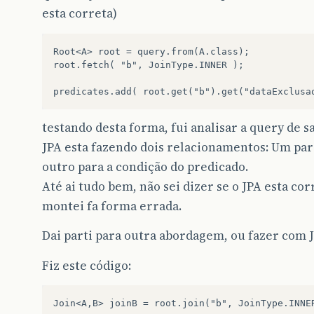
esta correta)
Root<A> root = query.from(A.class);

root.fetch( "b", JoinType.INNER );

testando desta forma, fui analisar a query de sa
JPA esta fazendo dois relacionamentos: Um para
outro para a condição do predicado.
Até ai tudo bem, não sei dizer se o JPA esta cor
montei fa forma errada.
Dai parti para outra abordagem, ou fazer com J
Fiz este código:
Join<A,B> joinB = root.join("b", JoinType.INNER