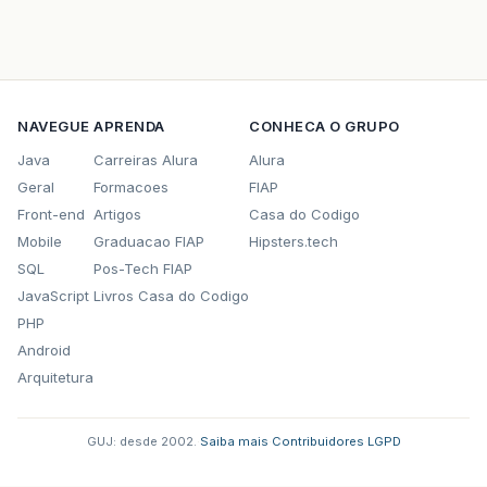
NAVEGUE
APRENDA
CONHECA O GRUPO
Java
Carreiras Alura
Alura
Geral
Formacoes
FIAP
Front-end
Artigos
Casa do Codigo
Mobile
Graduacao FIAP
Hipsters.tech
SQL
Pos-Tech FIAP
JavaScript
Livros Casa do Codigo
PHP
Android
Arquitetura
GUJ: desde 2002.
·
Saiba mais
·
Contribuidores
·
LGPD