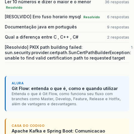
Ler 10 números e dizer o maior e o menor
36 respostas
Resolvido
[RESOLVIDO] Erro fuso horario mysql
6 respostas
Resolvido
Documentação java em português
9 respostas
Qual a diferença entre C , C++ , C#
2 respostas
[Resolvido] PKIX path building failed:
1
sun.security.provider.certpath.SunCertPathBuilderException:
unable to find valid certification path to requested target
ALURA
Git Flow: entenda o que é, como e quando utilizar
Entenda o que é Git Flow, como funciona seu fluxo com
branches como Master, Develop, Feature, Release e Hotfix,
além de vantagens e desvantagens.
CASA DO CODIGO
Apache Kafka e Spring Boot: Comunicacao