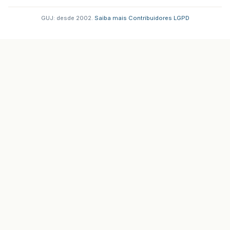
GUJ: desde 2002.
·
Saiba mais
·
Contribuidores
·
LGPD