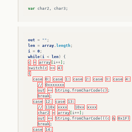
var
char2
,
char3
;
out
=
""
;
len
=
array
.
length
;
i
=
0
;
while
(
i
<
len
)
{
c
=
array
[
i
++
]
;
switch(c
>>
4)
{
case
0:
case
1:
case
2:
case
3:
case
4:
//
0xxxxxxx
out
+=
String.fromCharCode(c)
;
break
;
case
12:
case
13:
//
110x
xxxx
10xx
xxxx
char2
=
array
[
i
++
]
;
out
+=
String.fromCharCode(((c
&
0x1F)
break
;
case
14: