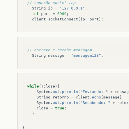
// conexão socket tcp
String
ip
=
"127.0.0.1"
;
int
port
=
6969
;
client
.
socketConnect
(
ip
,
port
);
// escreve e recebe mensagem
String
message
=
"mensagem123"
;
while
(
!
close
){
System
.
out
.
println
(
"Enviando: "
+
messag
String
retorno
=
client
.
echo
(
message
);
System
.
out
.
println
(
"Recebendo: "
+
retor
close
=
true
;
}
}