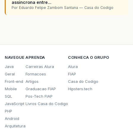
assincrona entre...
Por Eduardo Felipe Zambom Santana — Casa do Codigo
NAVEGUE
APRENDA
CONHECA O GRUPO
Java
Carreiras Alura
Alura
Geral
Formacoes
FIAP
Front-end
Artigos
Casa do Codigo
Mobile
Graduacao FIAP
Hipsters.tech
SQL
Pos-Tech FIAP
JavaScript
Livros Casa do Codigo
PHP
Android
Arquitetura