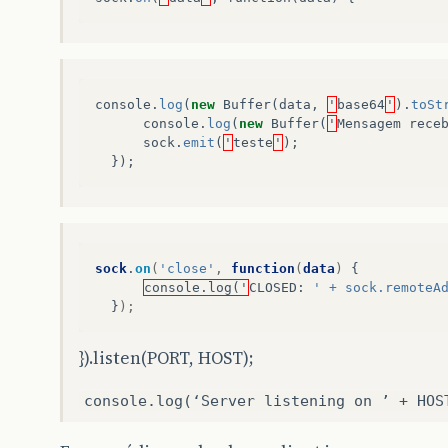
console
.
log
(
new
Buffer
(
data
,
'
base64
'
).
toSt
console
.
log
(
new
Buffer
(
'
Mensagem
rece
sock
.
emit
(
'
teste
'
);
});
sock
.
on
(
'close'
,
function
(
data
)
{
console.log('
CLOSED
:
' + sock.remoteA
}
);
}).listen(PORT, HOST);
console.log(‘Server listening on ’ + HOS