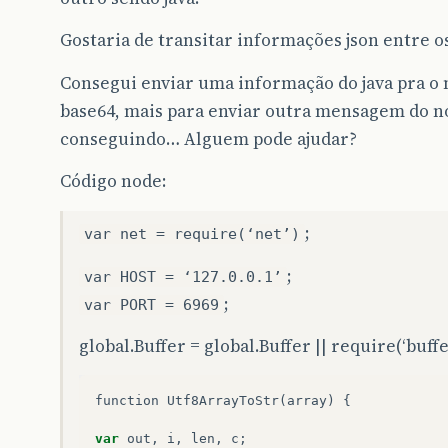
Gostaria de transitar informações json entre os
Consegui enviar uma informação do java pra o 
base64, mais para enviar outra mensagem do no
conseguindo… Alguem pode ajudar?
Código node:
;
var net = require(‘net’)
;
var HOST = ‘127.0.0.1’
;
var PORT = 6969
global.Buffer = global.Buffer || require(‘buffe
function
Utf8ArrayToStr
(
array
)
{
var
out
,
i
,
len
,
c
;