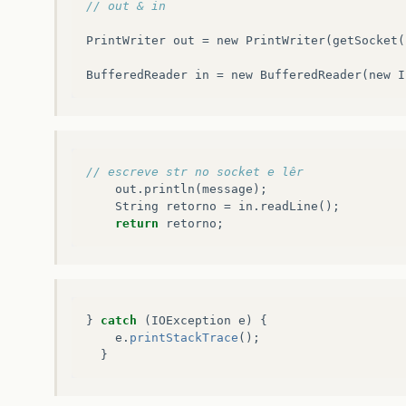
// out & in
PrintWriter
out
=
new
PrintWriter
(
getSocket
(
BufferedReader
in
=
new
BufferedReader
(
new
I
// escreve str no socket e lêr
out
.
println
(
message
);
String
retorno
=
in
.
readLine
();
return
retorno
;
}
catch
(
IOException
e
)
{
e
.
printStackTrace
();
}