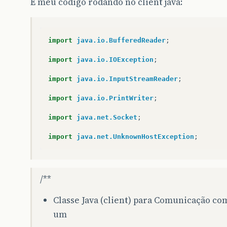
E meu código rodando no client java:
import
java.io.BufferedReader
;
import
java.io.IOException
;
import
java.io.InputStreamReader
;
import
java.io.PrintWriter
;
import
java.net.Socket
;
import
java.net.UnknownHostException
;
/**
Classe Java (client) para Comunicação co
um