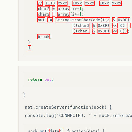
//
1110
xxxx
10xx
xxxx
10xx
xxxx
char2
=
array
[
i
++
]
;
char3
=
array
[
i
++
]
;
out
+=
String.fromCharCode(((c
&
0x0F)
((char2
&
0x3F)
<<
6)
|
((char3
&
0x3F)
<<
0))
;
break
;
}
}
return
out
;
}
{
net.createServer(function(sock)
console.log(‘CONNECTED: ’ + sock.remoteA
sock
.
on
(
'
data
'
,
function
(
data
)
{