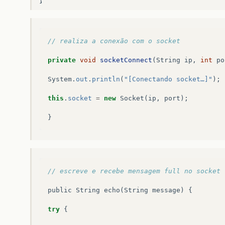
// realiza a conexão com o socket
private
void
socketConnect
(
String
ip
,
int
po
System
.
out
.
println
(
"[Conectando socket…]"
);
this
.
socket
=
new
Socket
(
ip
,
port
);
}
// escreve e recebe mensagem full no socket 
public
String
echo
(
String
message
)
{
try
{