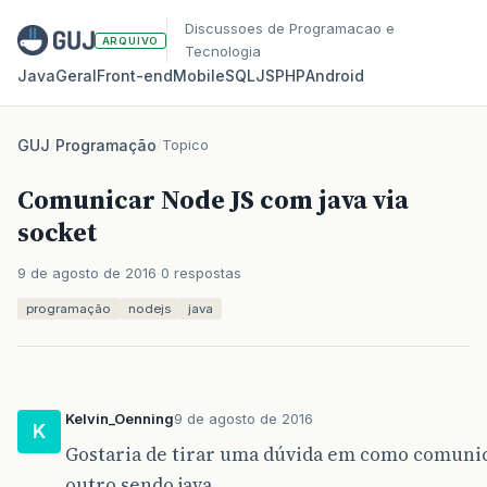
Discussoes de Programacao e
ARQUIVO
Tecnologia
Java
Geral
Front‑end
Mobile
SQL
JS
PHP
Android
GUJ
/
Programação
/
Topico
Comunicar Node JS com java via
socket
9 de agosto de 2016
0 respostas
programação
nodejs
java
Kelvin_Oenning
9 de agosto de 2016
K
Gostaria de tirar uma dúvida em como comunic
outro sendo java.