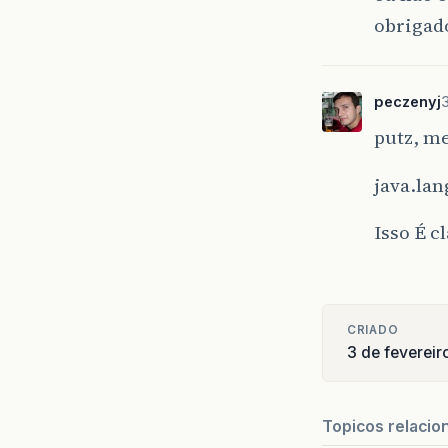
obrigado
peczenyj
putz, m
java.lan
Isso É c
CRIADO
3 de feverei
Topicos relacio