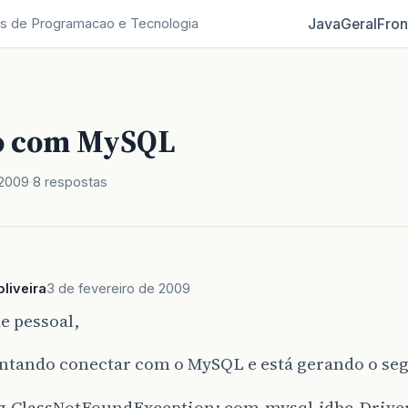
Java
Geral
Fron
s de Programacao e Tecnologia
o com MySQL
 2009
8 respostas
liveira
3 de fevereiro de 2009
e pessoal,
entando conectar com o MySQL e está gerando o seg
ng.ClassNotFoundException: com.mysql.jdbc.Drive