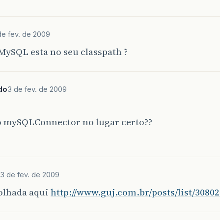
}
catch
(
ClassNotFoundException
e
)
{
e
.
printStackTrace
();
System
.
out
.
println
(
e
.
getMessage
());
de fev. de 2009
isConnected
=
false
;
 MySQL esta no seu classpath ?
}
catch
(
InstantiationException
e
)
{
e
.
printStackTrace
();
System
.
out
.
println
(
e
.
getMessage
());
isConnected
=
false
;
do
3 de fev. de 2009
}
catch
(
IllegalAccessException
e
)
{
e
.
printStackTrace
();
System
.
out
.
println
(
e
.
getMessage
());
 o mySQLConnector no lugar certo??
isConnected
=
false
;
}
return
isConnected
;
3 de fev. de 2009
olhada aqui
http://www.guj.com.br/posts/list/30802
public
static
void
main
(
String
[]
args
)
{
MySQL
db
=
new
MySQL
(
"xx"
,
"xx"
,
"xx"
,
"xx"
);
if
(
db
.
connect
()
)
{