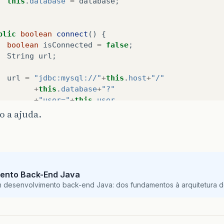
this
.
database
=
database
;
blic
boolean
connect
()
{
boolean
isConnected
=
false
;
String
url
;
url
=
"jdbc:mysql://"
+
this
.
host
+
"/"
+
this
.
database
+
"?"
+
"user="
+
this
.
user
+
"&password="
+
this
.
pass
;
 a ajuda.
try
{
Class
.
forName
(
"com.mysql.jdbc.Driver"
).
newIn
System
.
out
.
println
(
url
);
this
.
c
=
DriverManager
.
getConnection
(
url
);
ento Back-End Java
isConnected
=
true
;
m desenvolvimento back-end Java: dos fundamentos à arquitetura de
}
catch
(
SQLException
e
)
{
e
.
printStackTrace
();
System
.
out
.
println
(
e
.
getMessage
());
isConnected
=
false
;