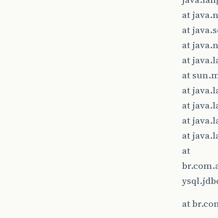
at java
at java.
at java
at java
at sun.
at java
at java
at java
at java
at
br.com.
ysql.jdb
at br.c