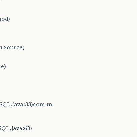
hod)
n Source)
ce)
ySQL.java:33)com.m
SQL.java:60)