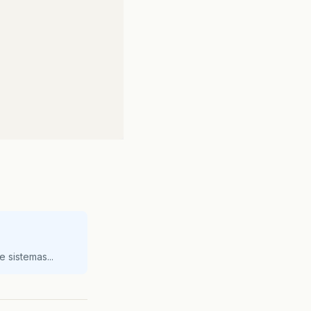
stance
();
 sistemas...