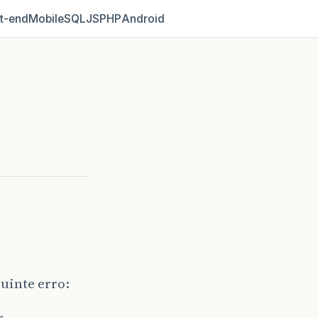
t‑end
Mobile
SQL
JS
PHP
Android
uinte erro:
r