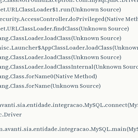
.net.URLClassLoader$1.run(Unknown Source)
security.AccessController.doPrivileged(Native Met
.net.URLClassLoader.findClass(Unknown Source)
.lang.ClassLoader.loadClass(Unknown Source)
misc.Launcher$AppClassLoader.loadClass(Unknow
.lang.ClassLoader.loadClass(Unknown Source)
.lang.ClassLoader.loadClassInternal(Unknown Sour
.lang.Class.forName0(Native Method)
.lang.Class.forName(Unknown Source)
avanti.sia.entidade.integracao.MySQL.connect(M
c.Driver
om.avanti.sia.entidade.integracao.MySQL.main(My