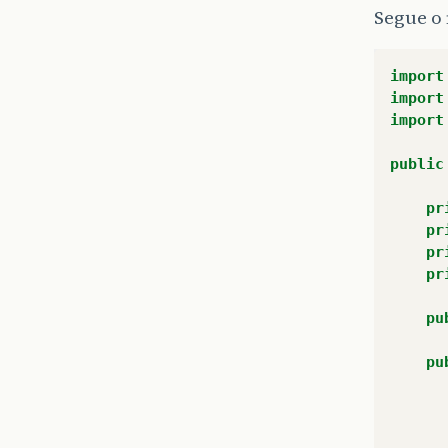
Segue o
import
import
import
public
pr
pr
pr
pr
pu
pu