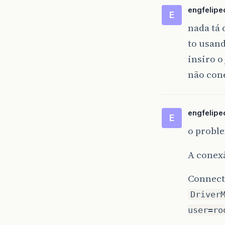
engfelipeo
E
nada tá 
to usand
}
insiro o
não con
engfelipeo
E
o proble
A conexã
Connect
Driver
user=ro