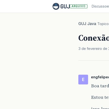
Discussoe
ARQUIVO
GUJ
Java
/
/
Topico
Conexã
3 de fevereiro de
engfelipeo
E
Boa tard
Estou t
java.la