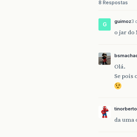
8 Respostas
guimoz
3 
G
o jar do
bsmacha
Olá.
Se pois
}
tinorberto
da uma 