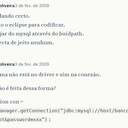
System
.
out
.
println
(
"Conectado!"
);
liveira
3 de fev. de 2009
};
dando certo.
}
o o eclipse para codificar.
 jar do mysql através do buidpath.
ecta de jeito nenhum.
liveira
3 de fev. de 2009
ma não está no driver e sim na conexão.
o é feita dessa forma?
ion con =
Manager.getConnection(“jdbc:mysql://host/banc
;
ot&password=xxx”)