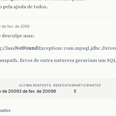
 pela ajuda de todos.
3 de fev. de 2009
e desculpe mas:
g.Class
NotFound
Exception: com.mysql.jdbc.Drive
lasspath. Erros de outra natureza gerariam um SQ
ULTIMA RESPOSTA
RESPOSTAS
PARTICIPANTES
ro de 2009
3 de fev. de 2009
8
5
nados