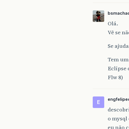
bsmacha
Olá.
Vê se n
Se ajud
Tem uma
Eclipse
Flw 8)
engfelipeo
E
descobri
o mysql 
eu não 