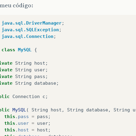
 meu código:
java.sql.DriverManager
;
java.sql.SQLException
;
java.sql.Connection
;
class
MySQL
{
ivate
String
host
;
ivate
String
user
;
ivate
String
pass
;
ivate
String
database
;
blic
Connection
c
;
blic
MySQL
(
String
host
,
String
database
,
String
u
this
.
pass
=
pass
;
this
.
user
=
user
;
this
.
host
=
host
;