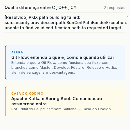
Qual a diferença entre C , C++ , C#
2 respostas
[Resolvido] PKIX path building failed:
1
sun.security.provider.certpath.SunCertPathBuilderException:
unable to find valid certification path to requested target
ALURA
Git Flow: entenda o que é, como e quando utilizar
Entenda o que é Git Flow, como funciona seu fluxo com
branches como Master, Develop, Feature, Release e Hotfix,
além de vantagens e desvantagens.
CASA DO CODIGO
Apache Kafka e Spring Boot: Comunicacao
assincrona entre...
Por Eduardo Felipe Zambom Santana — Casa do Codigo