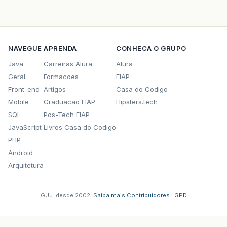
NAVEGUE
APRENDA
CONHECA O GRUPO
Java
Carreiras Alura
Alura
Geral
Formacoes
FIAP
Front-end
Artigos
Casa do Codigo
Mobile
Graduacao FIAP
Hipsters.tech
SQL
Pos-Tech FIAP
JavaScript
Livros Casa do Codigo
PHP
Android
Arquitetura
GUJ: desde 2002.
·
Saiba mais
·
Contribuidores
·
LGPD