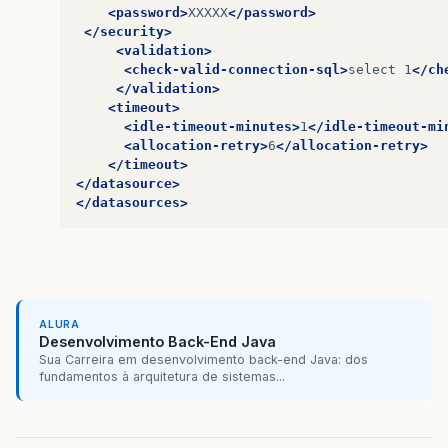
<password>
XXXXX
</password>
</security>
<validation>
<check-valid-connection-sql>
select
1
</ch
</validation>
<timeout>
<idle-timeout-minutes>
1
</idle-timeout-mi
<allocation-retry>
6
</allocation-retry>
</timeout>
</datasource>
</datasources>
ALURA
Desenvolvimento Back-End Java
Sua Carreira em desenvolvimento back-end Java: dos
fundamentos à arquitetura de sistemas...