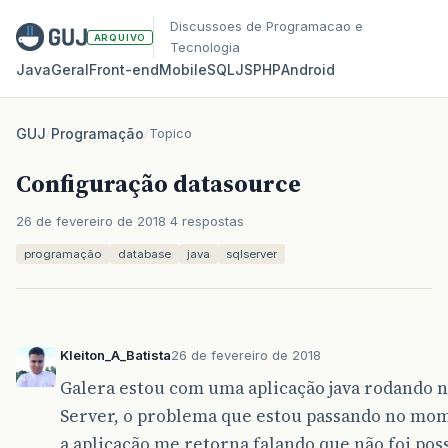
Discussoes de Programacao e
ARQUIVO
Tecnologia
Java
Geral
Front‑end
Mobile
SQL
JS
PHP
Android
GUJ
/
Programação
/
Topico
Configuração datasource
26 de fevereiro de 2018
4 respostas
programação
database
java
sqlserver
Kleiton_A_Batista
26 de fevereiro de 2018
Galera estou com uma aplicação java rodando no
Server, o problema que estou passando no m
a aplicação me retorna falando que não foi poss