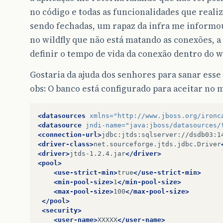
no código e todas as funcionalidades que reali
sendo fechadas, um rapaz da infra me informo
no wildfly que não está matando as conexões, a
definir o tempo de vida da conexão dentro do wi
Gostaria da ajuda dos senhores para sanar esse
obs: O banco está configurado para aceitar no
<datasources
xmlns=
"http://www.jboss.org/ironc
<datasource
jndi-name=
"java:jboss/datasources/
<connection-url>
jdbc:jtds:sqlserver://dsdb03:1
<driver-class>
net.sourceforge.jtds.jdbc.Driver
<driver>
jtds-1.2.4.jar
</driver>
<pool>
<use-strict-min>
true
</use-strict-min>
<min-pool-size>
1
</min-pool-size>
<max-pool-size>
100
</max-pool-size>
</pool>
<security>
<user-name>
XXXXX
</user-name>