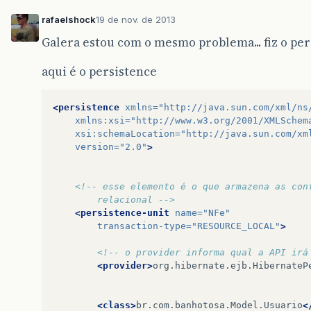
rafaelshock
19 de nov. de 2013
Galera estou com o mesmo problema... fiz o persi
aqui é o persistence
<persistence
xmlns=
"http://java.sun.com/xml/ns
xmlns:xsi=
"http://www.w3.org/2001/XMLSchem
xsi:schemaLocation=
"http://java.sun.com/xm
version=
"2.0"
>
<!-- esse elemento é o que armazena as con
		relacional -->
<persistence-unit
name=
"NFe"
transaction-type=
"RESOURCE_LOCAL"
>
<!-- o provider informa qual a API irá
<provider>
org.hibernate.ejb.HibernateP
<class>
br.com.banhotosa.Model.Usuario
<