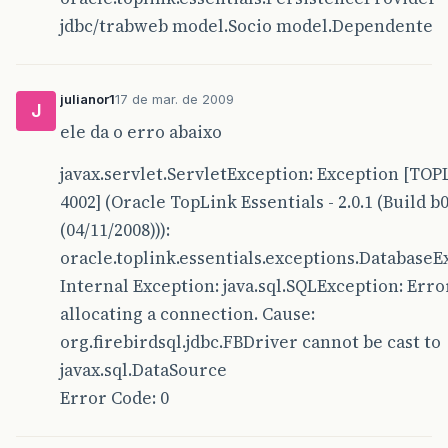
jdbc/trabweb model.Socio model.Dependente
julianor1
17 de mar. de 2009
J
ele da o erro abaixo
javax.servlet.ServletException: Exception [TOP
4002] (Oracle TopLink Essentials - 2.0.1 (Build b
(04/11/2008))):
oracle.toplink.essentials.exceptions.DatabaseE
Internal Exception: java.sql.SQLException: Erro
allocating a connection. Cause:
org.firebirdsql.jdbc.FBDriver cannot be cast to
javax.sql.DataSource
Error Code: 0