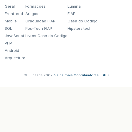
Geral
Formacoes
Lumina
Front-end
Artigos
FIAP
Mobile
Graduacao FIAP
Casa do Codigo
SQL
Pos-Tech FIAP
Hipsters.tech
JavaScript
Livros Casa do Codigo
PHP
Android
Arquitetura
GUJ: desde 2002.
·
Saiba mais
·
Contribuidores
·
LGPD