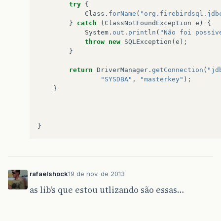
try
{
<!-- define a senha do usuário inf
Class
.
forName
(
"org.firebirdsql.jdb
<property
name=
"javax.persistence.
}
catch
(
ClassNotFoundException
e
)
{
System
.
out
.
println
(
"Não foi possív
<!-- define a url de conexão ao ba
throw
new
SQLException
(
e
);
<property
name=
"javax.persistence.
}
value=
"jdbc:firebirdsql:localh
return
DriverManager
.
getConnection
(
"jd
</properties>
"SYSDBA"
,
"masterkey"
);
}
</persistence-unit>
</persistence>
}
rafaelshock
19 de nov. de 2013
as lib’s que estou utlizando são essas…