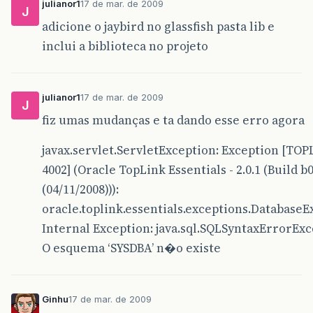
julianor1
17 de mar. de 2009
J
adicione o jaybird no glassfish pasta lib e
inclui a biblioteca no projeto
julianor1
17 de mar. de 2009
J
fiz umas mudanças e ta dando esse erro agora
javax.servlet.ServletException: Exception [TOP
4002] (Oracle TopLink Essentials - 2.0.1 (Build b
(04/11/2008))):
oracle.toplink.essentials.exceptions.DatabaseE
Internal Exception: java.sql.SQLSyntaxErrorExc
O esquema ‘SYSDBA’ n�o existe
Ginhu
17 de mar. de 2009