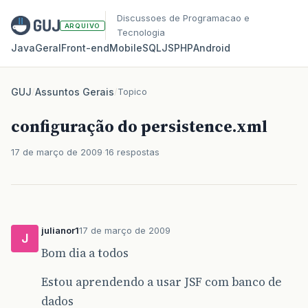
Discussoes de Programacao e
ARQUIVO
Tecnologia
Java
Geral
Front‑end
Mobile
SQL
JS
PHP
Android
GUJ
/
Assuntos Gerais
/
Topico
configuração do persistence.xml
17 de março de 2009
16 respostas
julianor1
17 de março de 2009
J
Bom dia a todos
Estou aprendendo a usar JSF com banco de
dados