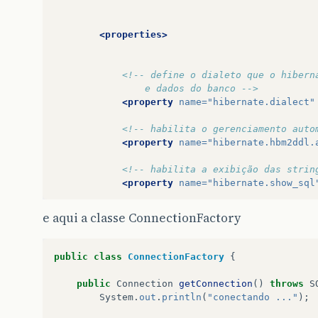
<properties>
<!-- define o dialeto que o hibern
				e dados do banco -->
<property
name=
"hibernate.dialect"
<!-- habilita o gerenciamento auto
<property
name=
"hibernate.hbm2ddl.
<!-- habilita a exibição das strin
<property
name=
"hibernate.show_sql
<!-- formata a string exibida faci
e aqui a classe ConnectionFactory
<property
name=
"hibernate.format_s
<!-- define o driver de conexão us
public
class
ConnectionFactory
{
<property
name=
"javax.persistence.
public
Connection
getConnection
()
throws
S
<!-- define o usuário acessará o b
System
.
out
.
println
(
"conectando ..."
);
<property
name=
"javax.persistence.