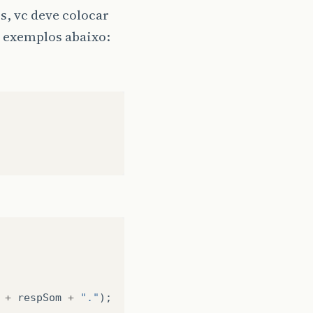
s, vc deve colocar
 exemplos abaixo:
+
respSom
+
"."
);