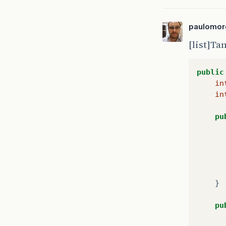
paulomore
[list]Ta
public
in
in
pu
}
pu