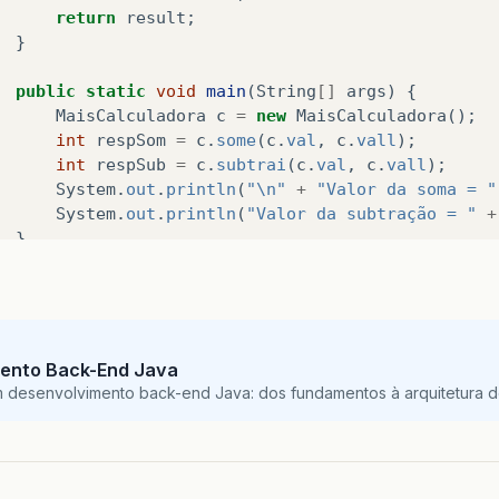
return
result
;
}
public
static
void
main
(
String
[]
args
)
{
MaisCalculadora
c
=
new
MaisCalculadora
();
int
respSom
=
c
.
some
(
c
.
val
,
c
.
vall
);
int
respSub
=
c
.
subtrai
(
c
.
val
,
c
.
vall
);
System
.
out
.
println
(
"\n"
+
"Valor da soma = "
System
.
out
.
println
(
"Valor da subtração = "
+
}
ento Back-End Java
m desenvolvimento back-end Java: dos fundamentos à arquitetura de