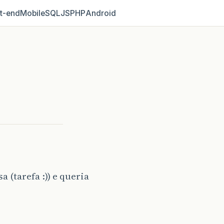
t‑end
Mobile
SQL
JS
PHP
Android
 (tarefa :)) e queria