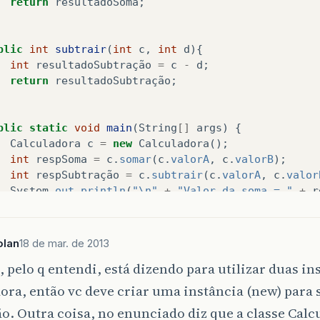
return
resultadoSoma
;
blic
int
subtrair
(
int
c
,
int
d
){
int
resultadoSubtração
=
c
-
d
;
return
resultadoSubtração
;
blic
static
void
main
(
String
[]
args
)
{
Calculadora
c
=
new
Calculadora
();
int
respSoma
=
c
.
somar
(
c
.
valorA
,
c
.
valorB
);
int
respSubtração
=
c
.
subtrair
(
c
.
valorA
,
c
.
valor
System
.
out
.
println
(
"\n"
+
"Valor da soma = "
+
r
System
.
out
.
println
(
"Valor da subtração = "
+
res
olan
18 de mar. de 2013
 pelo q entendi, está dizendo para utilizar duas in
ora, então vc deve criar uma instância (new) para
o. Outra coisa, no enunciado diz que a classe Calc