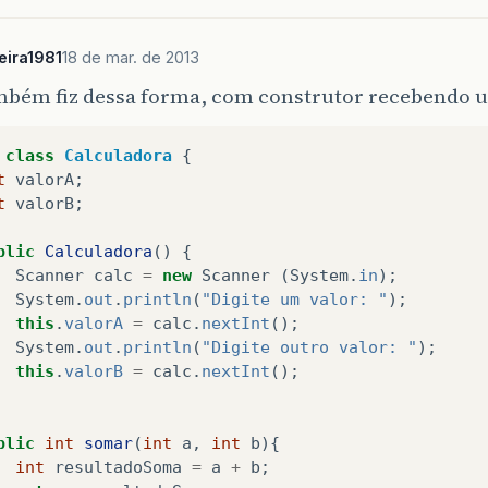
ira1981
18 de mar. de 2013
mbém fiz dessa forma, com construtor recebendo u
class
Calculadora
{
t
valorA
;
t
valorB
;
blic
Calculadora
()
{
Scanner
calc
=
new
Scanner
(
System
.
in
);
System
.
out
.
println
(
"Digite um valor: "
);
this
.
valorA
=
calc
.
nextInt
();
System
.
out
.
println
(
"Digite outro valor: "
);
this
.
valorB
=
calc
.
nextInt
();
blic
int
somar
(
int
a
,
int
b
){
int
resultadoSoma
=
a
+
b
;