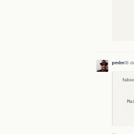
pmlm
18 d
fabio
Ma