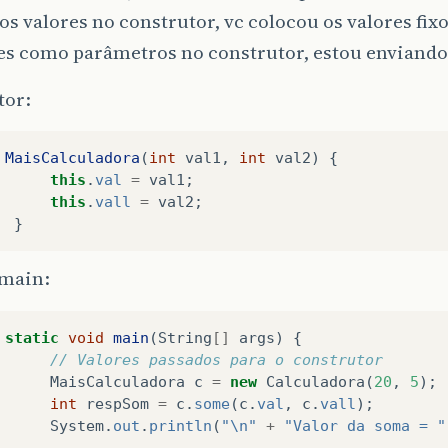
os valores no construtor, vc colocou os valores fixo
res como parâmetros no construtor, estou enviando
tor:
MaisCalculadora
(
int
val1
,
int
val2
)
{
this
.
val
=
val1
;
this
.
vall
=
val2
;
}
main:
static
void
main
(
String
[]
args
)
{
// Valores passados para o construtor
MaisCalculadora
c
=
new
Calculadora
(
20
,
5
);
int
respSom
=
c
.
some
(
c
.
val
,
c
.
vall
);
System
.
out
.
println
(
"\n"
+
"Valor da soma = "