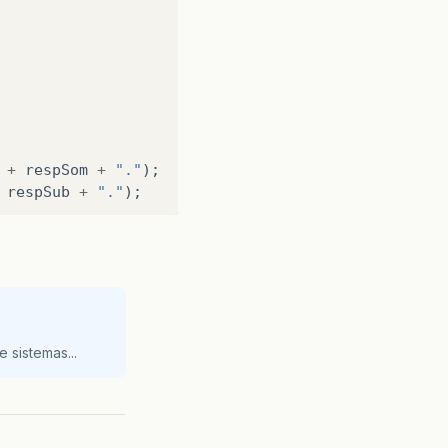
+
respSom
+
"."
);
respSub
+
"."
);
 sistemas...