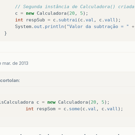
// Segunda instância de Calculadora() criada
c
=
new
Calculadora
(
20
,
5
);
int
respSub
=
c
.
subtrai
(
c
.
val
,
c
.
vall
);
System
.
out
.
println
(
"Valor da subtração = "
+
}
e mar. de 2013
cortolan:
isCalculadora
c
=
new
Calculadora
(
20
,
5
);
int
respSom
=
c
.
some
(
c
.
val
,
c
.
vall
);