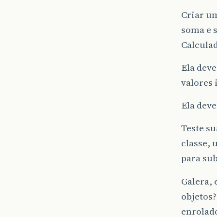
Criar um
soma e s
Calculad
Ela deve
valores 
Ela deve
Teste s
classe, 
para sub
Galera, 
objetos?
enrolad