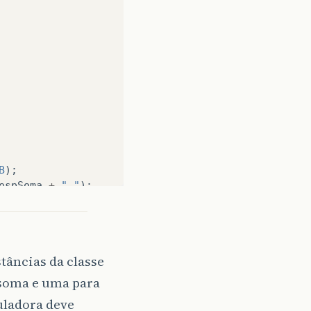
B
);
espSoma
+
"."
);
pSubtração
+
"."
);
stâncias da classe
 soma e uma para
uladora deve