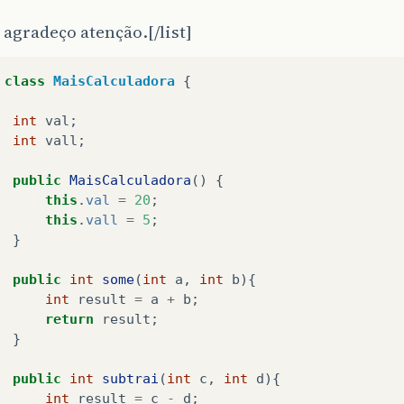
 agradeço atenção.[/list]
class
MaisCalculadora
{
int
val
;
int
vall
;
public
MaisCalculadora
()
{
this
.
val
=
20
;
this
.
vall
=
5
;
}
public
int
some
(
int
a
,
int
b
){
int
result
=
a
+
b
;
return
result
;
}
public
int
subtrai
(
int
c
,
int
d
){
int
result
=
c
-
d
;