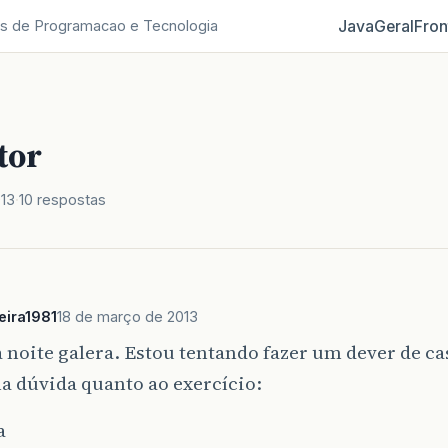
Java
Geral
Fron
s de Programacao e Tecnologia
tor
013
10 respostas
ira1981
18 de março de 2013
a noite galera. Estou tentando fazer um dever de casa
a dúvida quanto ao exercício:
a