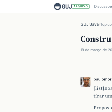
Discussoe
ARQUIVO
GUJ
Java
/
/
Topico
Constru
18 de março de 2
paulomore
[list]Bo
tirar um
Propost