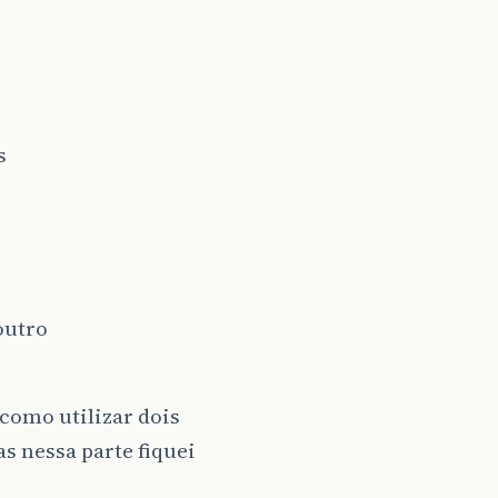
s
outro
i como utilizar dois
as nessa parte fiquei