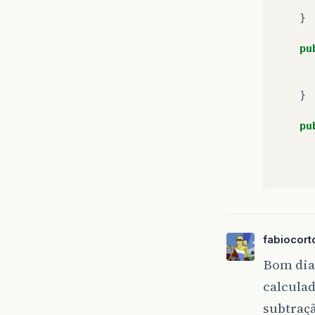
}
pu
}
pu
}
fabiocort
}
Bom dia,
calculad
subtraçã