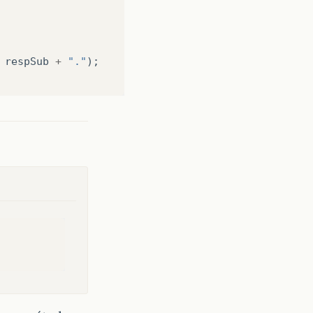
respSub
+
"."
);