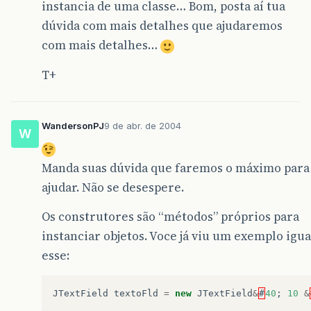
instancia de uma classe… Bom, posta aí tua
dúvida com mais detalhes que ajudaremos
com mais detalhes…
T+
WandersonPJ
9 de abr. de 2004
W
Manda suas dúvida que faremos o máximo para
ajudar. Não se desespere.
Os construtores são “métodos” próprios para
instanciar objetos. Voce já viu um exemplo igua
esse:
JTextField
textoFld
=
new
JTextField
&
#
40
;
10
&