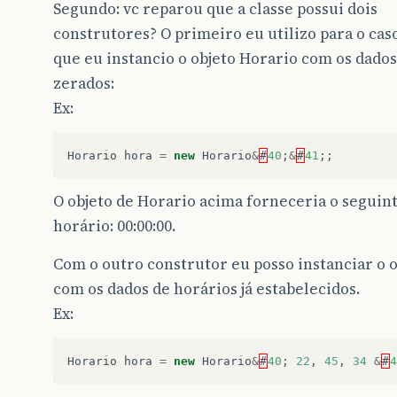
Segundo: vc reparou que a classe possui dois
construtores? O primeiro eu utilizo para o ca
que eu instancio o objeto Horario com os dados
zerados:
Ex:
Horario
hora
=
new
Horario
&
#
40
;
&
#
41
;;
O objeto de Horario acima forneceria o seguin
horário: 00:00:00.
Com o outro construtor eu posso instanciar o o
com os dados de horários já estabelecidos.
Ex:
Horario
hora
=
new
Horario
&
#
40
;
22
,
45
,
34
&
#
4