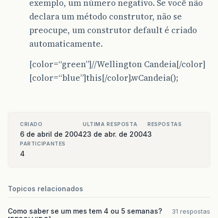
exemplo, um número negativo. Se você não
declara um método construtor, não se
preocupe, um construtor default é criado
automaticamente.
[color=“green”]//Wellington Candeia[/color]
[color=“blue”]this[/color].wCandeia();
CRIADO
ULTIMA RESPOSTA
RESPOSTAS
6 de abril de 2004
23 de abr. de 2004
3
PARTICIPANTES
4
Topicos relacionados
Como saber se um mes tem 4 ou 5 semanas?
31 respostas