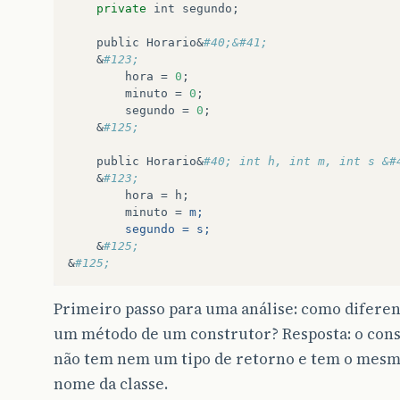
private
int
segundo
;

public
Horario
&
#40;&#41;
    &
#123;
hora
 = 
0
;

minuto
 = 
0
;

segundo
 = 
0
;

    &
#125;
public
Horario
&
#40; int h, int m, int s &#
    &
#123;
hora
 = 
h
;

minuto
 = 
m;
        segundo = s;
    &
#125;
&
#125;
Primeiro passo para uma análise: como difere
um método de um construtor? Resposta: o con
não tem nem um tipo de retorno e tem o mes
nome da classe.