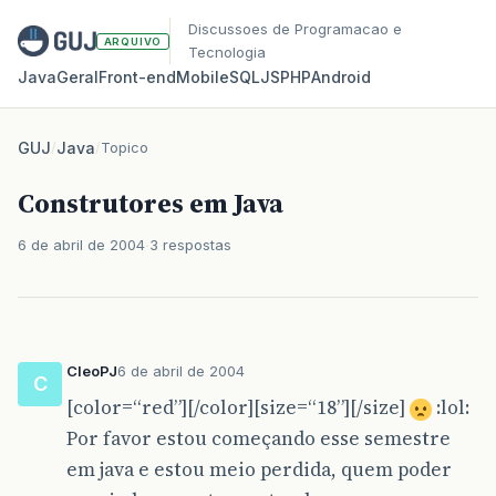
Discussoes de Programacao e
ARQUIVO
Tecnologia
Java
Geral
Front‑end
Mobile
SQL
JS
PHP
Android
GUJ
/
Java
/
Topico
Construtores em Java
6 de abril de 2004
3 respostas
CleoPJ
6 de abril de 2004
C
[color=“red”][/color][size=“18”][/size]
:lol:
Por favor estou começando esse semestre
em java e estou meio perdida, quem poder