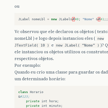
ou
JLabel
nomeLbl
=
new
JLabel
&
#
40
;
"Nome"
&
#
41
;;
Vc observou que ele declarou os objetos ( texto
nomeLbl ) e logo depois instanciou eles (
new
e
)? 
JTextField( 10 )
new JLabel( “Nome” )
ele instanciou os objetos utilizou os construto
respectivos objetos.
Por exemplo:
Quando eu crio uma classe para guardar os dad
um determinado horário:
class
Horario
&
#123;
private
int
hora
;

private
int
minuto
;
