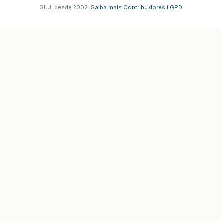
GUJ: desde 2002.
·
Saiba mais
·
Contribuidores
·
LGPD