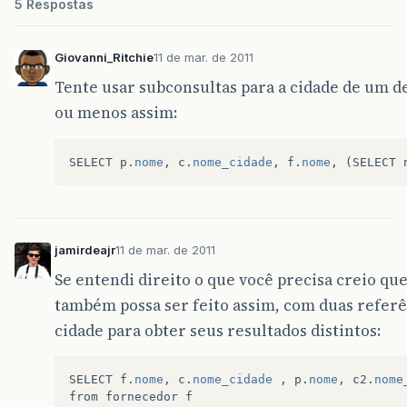
5 Respostas
Giovanni_Ritchie
11 de mar. de 2011
Tente usar subconsultas para a cidade de um d
ou menos assim:
SELECT
p
.
nome
,
c
.
nome_cidade
,
f
.
nome
,
(
SELECT
jamirdeajr
11 de mar. de 2011
Se entendi direito o que você precisa creio qu
também possa ser feito assim, com duas referê
cidade para obter seus resultados distintos:
SELECT
f
.
nome
,
c
.
nome_cidade
,
p
.
nome
,
c2
.
nome
from
fornecedor
f