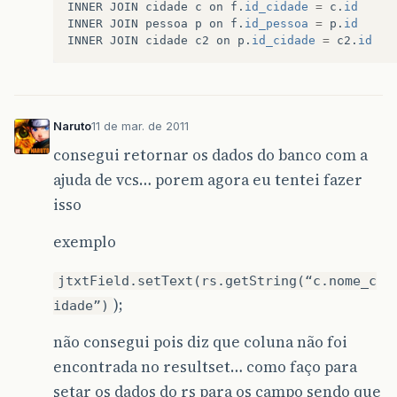
INNER
JOIN
cidade
c
on
f
.
id_cidade
=
c
.
id
INNER
JOIN
pessoa
p
on
f
.
id_pessoa
=
p
.
id
INNER
JOIN
cidade
c2
on
p
.
id_cidade
=
c2
.
id
Naruto
11 de mar. de 2011
consegui retornar os dados do banco com a
ajuda de vcs… porem agora eu tentei fazer
isso
exemplo
jtxtField.setText(rs.getString(“c.nome_c
);
idade”)
não consegui pois diz que coluna não foi
encontrada no resultset… como faço para
setar os dados do rs para os campo sendo que