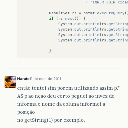
+
"INNER JOIN cida
ResultSet
rs
=
pstmt
.
executeQuery
(
if
(
rs
.
next
())
{
System
.
out
.
println
(
rs
.
getStrin
System
.
out
.
println
(
rs
.
getStrin
System
.
out
.
println
(
rs
.
getStrin
System
.
out
.
println
(
rs
.
getStrin
}
Naruto
11 de mar. de 2011
então tentei sim porem utilizando assim p.*
AS p ao nçao deu certo peguei ao invez de
informa o nome da coluna informei a
posição
no getString(1) por exemplo.