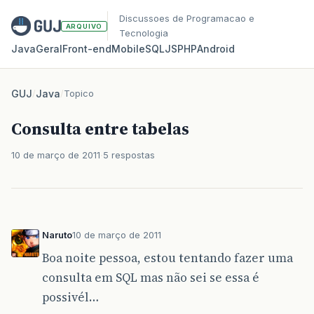
Discussoes de Programacao e
ARQUIVO
Tecnologia
Java
Geral
Front‑end
Mobile
SQL
JS
PHP
Android
GUJ
/
Java
/
Topico
Consulta entre tabelas
10 de março de 2011
5 respostas
Naruto
10 de março de 2011
Boa noite pessoa, estou tentando fazer uma
consulta em SQL mas não sei se essa é
possivél…