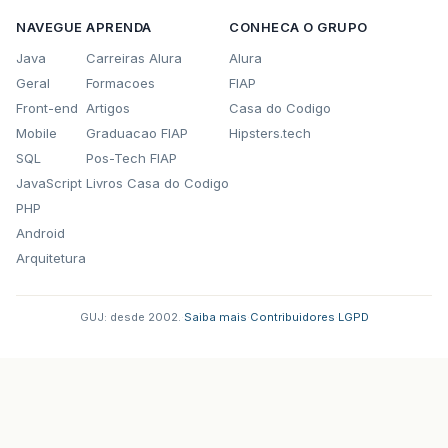
NAVEGUE
APRENDA
CONHECA O GRUPO
Java
Carreiras Alura
Alura
Geral
Formacoes
FIAP
Front-end
Artigos
Casa do Codigo
Mobile
Graduacao FIAP
Hipsters.tech
SQL
Pos-Tech FIAP
JavaScript
Livros Casa do Codigo
PHP
Android
Arquitetura
GUJ: desde 2002.
·
Saiba mais
·
Contribuidores
·
LGPD