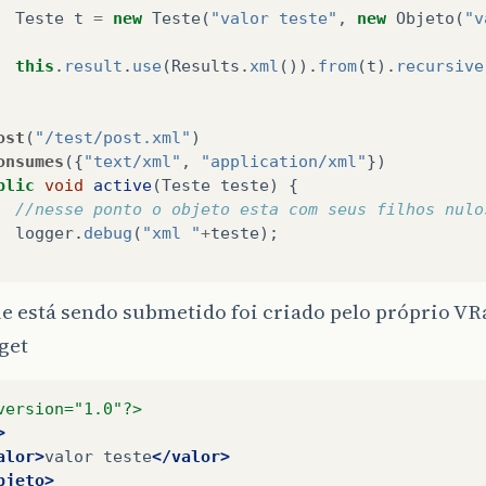
Teste
t
=
new
Teste
(
"valor teste"
,
new
Objeto
(
"v
this
.
result
.
use
(
Results
.
xml
()).
from
(
t
).
recursive
ost
(
"/test/post.xml"
)
onsumes
({
"text/xml"
,
"application/xml"
})
blic
void
active
(
Teste
teste
)
{
//nesse ponto o objeto esta com seus filhos nulo
logger
.
debug
(
"xml "
+
teste
);
e está sendo submetido foi criado pelo próprio VR
get
version="1.0"?>
>
alor>
valor
teste
</valor>
bjeto>