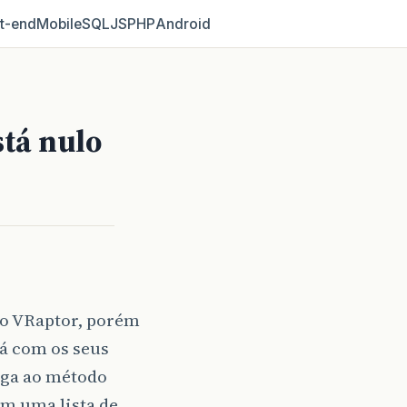
t‑end
Mobile
SQL
JS
PHP
Android
tá nulo
 o VRaptor, porém
tá com os seus
ega ao método
om uma lista de