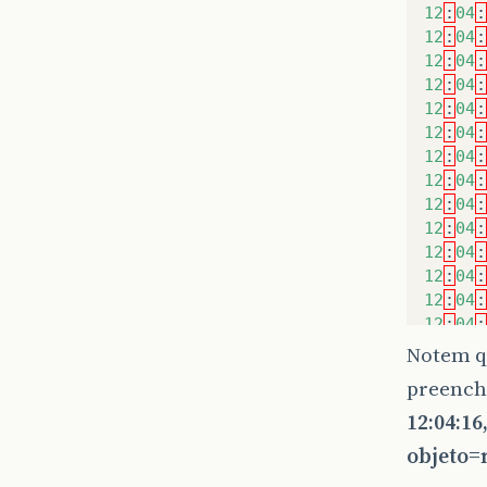
12
:
04
:
12
:
04
:
12
:
04
:
12
:
04
:
12
:
04
:
12
:
04
:
12
:
04
:
12
:
04
:
12
:
04
:
12
:
04
:
12
:
04
:
12
:
04
:
12
:
04
:
12
:
04
:
Notem qu
preench
12:04:16
objeto=n