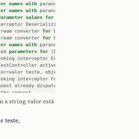
ter
names
with
paranamer
for
Teste
()
as
[]
ter
names
with
paranamer
for
Teste
(
String
,
Objeto
)
Parameter
values
for
[
DefaultResourceMethod: TestC
terceptor
DeserializingInterceptor
tream
converter
for
br
.
com
.
caelum
.
vraptor
.
validato
tream
converter
for
br
.
com
.
caelum
.
vraptor
.
serializ
ter
names
with
paranamer
for
TestController
.
active
zed
parameters
for
[
DefaultResourceMethod: TestCon
voking
interceptor
ExecuteMethodInterceptor
TestController
.
active
(
Teste
)
lor=valor teste, objeto=null
]
voking
interceptor
ForwardToDefaultViewInterceptor
quest
already
dispatched
and
commited
somewhere
el
the
request
 a string valor está
r teste,