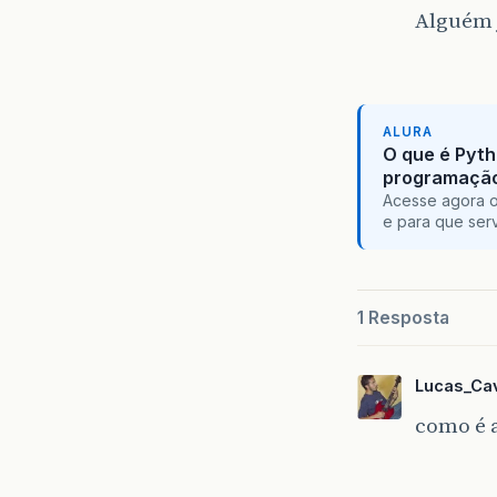
Alguém j
ALURA
O que é Pyth
programaçã
Acesse agora o
e para que serv
1 Resposta
Lucas_Cav
como é a