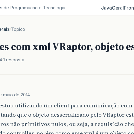
Java
Geral
Fron
s de Programacao e Tecnologia
rais
/
Topico
s com xml VRaptor, objeto es
4
1 resposta
e maio de 2014
 estou utilizando um client para comunicação com
tando que o objeto desserializado pelo VRaptor es
os não primitivos nulos, ou seja, a requisição ch
do controller, porém como esse xml é um objeto c