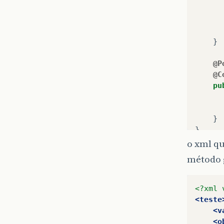
}
@P
@C
pu
}
}
o xml qu
método 
<?xml 
<teste
<v
<o