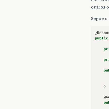
outros o
Segue o
@Resou
public
pr
pr
pu
}
@G
pu