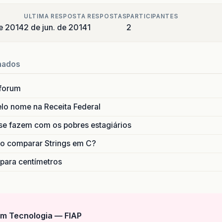
ULTIMA RESPOSTA
RESPOSTAS
PARTICIPANTES
e 2014
2 de jun. de 2014
1
2
nados
forum
lo nome na Receita Federal
se fazem com os pobres estagiários
o comparar Strings em C?
 para centímetros
m Tecnologia — FIAP