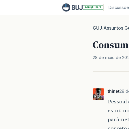
Discussoe
ARQUIVO
GUJ
Assuntos Ge
/
Consume
28 de maio de 201
thinet
28 d
Pessoal
estou no
parâmetr
correto 