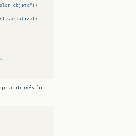
alor objeto"
));
().
serialize
();
s
aptor através do