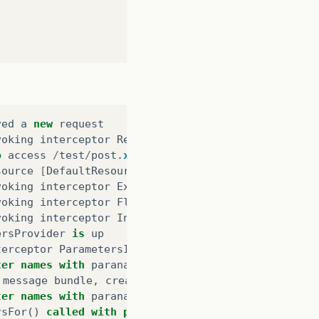
ved
a
new
request
voking
interceptor
ResourceLookupInterceptor
o
access
/
test
/
post
.
xml
source
[
DefaultResourceMethod: TestController.acti
voking
interceptor
ExceptionHandlerInterceptor
voking
interceptor
FlashInterceptor
voking
interceptor
InstantiateInterceptor
ersProvider
is
up
terceptor
ParametersInstantiatorInterceptor
ter
names
with
paranamer
for
TestController
.
active
message
bundle
,
creating
an
empty
one
ter
names
with
paranamer
for
TestController
.
active
rsFor
()
called
with
parameters
Parameters
()
and
ta