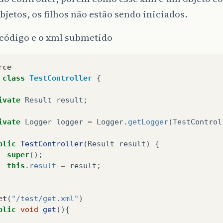
bjetos, os filhos não estão sendo iniciados.
 código e o xml submetido
rce
class
TestController
{
ivate
Result
result
;
ivate
Logger
logger
=
Logger
.
getLogger
(
TestControl
blic
TestController
(
Result
result
)
{
super
();
this
.
result
=
result
;
et
(
"/test/get.xml"
)
blic
void
get
(){