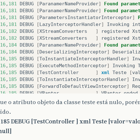
16
,
181
DEBUG
[
ParanamerNameProvider
]
Found
parame
16
,
181
DEBUG
[
ParanamerNameProvider
]
Found
parame
16
,
181
DEBUG
[
ParametersInstantiatorInterceptor
]
16
,
181
DEBUG
[
LazyInterceptorHandler
]
Invoking
in
16
,
182
DEBUG
[
XStreamConverters   
]
registered
Xs
16
,
182
DEBUG
[
XStreamConverters   
]
registered
Xs
16
,
184
DEBUG
[
ParanamerNameProvider
]
Found
parame
16
,
184
DEBUG
[
DeserializingInterceptor
]
Deseriali
16
,
185
DEBUG
[
ToInstantiateInterceptorHandler
]
In
16
,
185
DEBUG
[
ExecuteMethodInterceptor
]
Invoking
16
,
185
DEBUG
[
TestController      
]
xml
Teste
[
va
16
,
185
DEBUG
[
ToInstantiateInterceptorHandler
]
In
16
,
185
DEBUG
[
ForwardToDefaultViewInterceptor
]
Re
16
,
185
DEBUG
[
VRaptor             
]
VRaptor
ended
e o atributo objeto da classe teste está nulo, porém
ido.
,185 DEBUG [TestController ] xml Teste [valor=valo
ull]