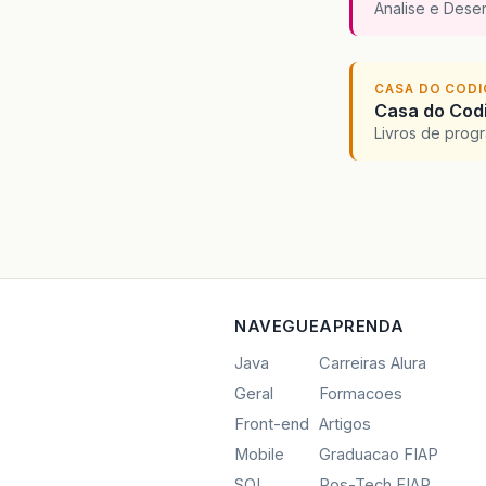
Analise e Dese
CASA DO COD
Casa do Codi
Livros de progr
NAVEGUE
APRENDA
Java
Carreiras Alura
Geral
Formacoes
Front-end
Artigos
Mobile
Graduacao FIAP
SQL
Pos-Tech FIAP