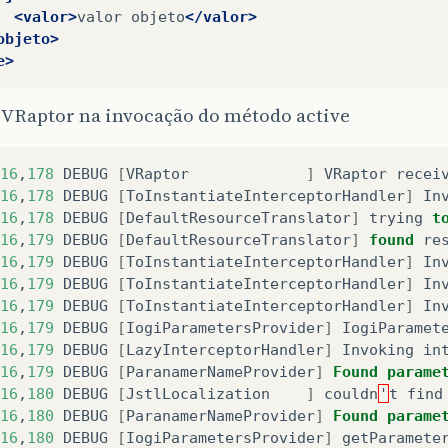
<valor>
valor
objeto
</valor>
objeto>
e>
 VRaptor na invocação do método active
16
,
178
DEBUG
[
VRaptor             
]
VRaptor
recei
16
,
178
DEBUG
[
ToInstantiateInterceptorHandler
]
In
16
,
178
DEBUG
[
DefaultResourceTranslator
]
trying
t
16
,
179
DEBUG
[
DefaultResourceTranslator
]
found
re
16
,
179
DEBUG
[
ToInstantiateInterceptorHandler
]
In
16
,
179
DEBUG
[
ToInstantiateInterceptorHandler
]
In
16
,
179
DEBUG
[
ToInstantiateInterceptorHandler
]
In
16
,
179
DEBUG
[
IogiParametersProvider
]
IogiParamet
16
,
179
DEBUG
[
LazyInterceptorHandler
]
Invoking
in
16
,
179
DEBUG
[
ParanamerNameProvider
]
Found
parame
16
,
180
DEBUG
[
JstlLocalization    
]
couldn
'
t
find
16
,
180
DEBUG
[
ParanamerNameProvider
]
Found
parame
16
,
180
DEBUG
[
IogiParametersProvider
]
getParamete