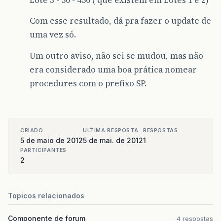
--Pega 
SET
@ID_ENTRADA
=
(
SELECT
TOP
1
tbE1
.
ID_ENTRAD
Com esse resultado, dá pra fazer o update de
FROM
tb_Entradas
as
tbE1
WHERE
tbE1
.
DATA_ENTRADA
>
(
uma vez só.
Um outro aviso, não sei se mudou, mas não
-- 
SET
@ID_LOTE
=
(
SELECT
ID_LOTE
era considerado uma boa prática nomear
FROM
tb_Items_Entrada
procedures com o prefixo SP.
WHERE
ID_ENTRADA
=
@ID_ENTR
AND
ID_ITEM
=
@IDPRODUTO
);
-- 
SET
@QTD
=
(
SELECT
QUANTIDADE
CRIADO
ULTIMA RESPOSTA
RESPOSTAS
FROM
tb_Items_Entrada
5 de maio de 2012
5 de mai. de 2012
1
WHERE
ID_ENTRADA
=
@ID_ENTRADA
PARTICIPANTES
AND
ID_ITEM
=
@IDPRODUTO
2
AND
ID_LOTE
=
@ID_LOTE
);
Topicos relacionados
-- Se a quant
IF
(
@QUANTIDADE
>=
0
)
BEGIN
Componente de forum
4 respostas