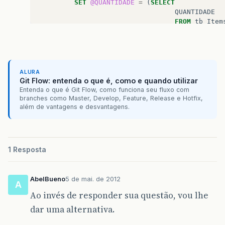
SET
@QUANTIDADE
=
(
SELECT
QUANTIDADE
FROM
tb_Item
WHERE
ID_ENT
AND
ID_ITEM
AND
ID_LOTE
ALURA
Git Flow: entenda o que é, como e quando utilizar
-- Se a Quantidade do lote for > que 
Entenda o que é Git Flow, como funciona seu fluxo com
IF
(
@QUANTIDADE
>=
@QTD
)
branches como Master, Develop, Feature, Release e Hotfix,
além de vantagens e desvantagens.
BEGIN
-- Faz a subtração
SET
@QUANTIDADE
=
@QUANTIDADE
-
@QT
1 Resposta
-- Atualiza a quantidade do Lote
UPDATE
tb_Items_Entrada
AbelBueno
5 de mai. de 2012
A
SET
Ao invés de responder sua questão, vou lhe
QUANTIDADE
=
@QUANTI
WHERE
dar uma alternativa.
ID_ENTRADA
=
@ID_ENTR
AND
ID_ITEM
=
@IDPROD