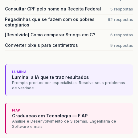
Consultar CPF pelo nome na Receita Federal
5 respostas
--Subtraio a quantidade deste 
SET
@QUANTIDADE
=
@QUANTIDADE
-
@
Pegadinhas que se fazem com os pobres
62 respostas
estagiários
-- Atualizo a Quantidade do Lo
UPDATE
[Resolvido] Como comparar Strings em C?
6 respostas
tb_Items_Entrada
SET
Converter pixels para centímetros
9 respostas
QUANTIDADE
=
@QUANTIDAD
WHERE
ID_ENTRADA
=
@ID_ENTRAD
ID_ITEM
=
@IDPRODUTO
LUMINA
AND
ID_LOTE
=
@ID_LOTE
Lumina: a IA que te traz resultados
END
Prompts prontos por especialistas. Resolva seus problemas
END
de verdade.
END
END
FIAP
Graduacao em Tecnologia — FIAP
Analise e Desenvolvimento de Sistemas, Engenharia de
Software e mais