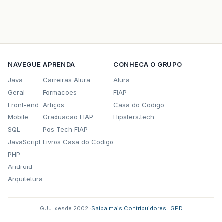
NAVEGUE
APRENDA
CONHECA O GRUPO
Java
Carreiras Alura
Alura
Geral
Formacoes
FIAP
Front-end
Artigos
Casa do Codigo
Mobile
Graduacao FIAP
Hipsters.tech
SQL
Pos-Tech FIAP
JavaScript
Livros Casa do Codigo
PHP
Android
Arquitetura
GUJ: desde 2002.
·
Saiba mais
·
Contribuidores
·
LGPD