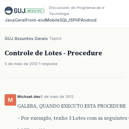
Discussoes de Programacao e
ARQUIVO
Tecnologia
Java
Geral
Front‑end
Mobile
SQL
JS
PHP
Android
GUJ
/
Assuntos Gerais
/
Topico
Controle de Lotes - Procedure
5 de maio de 2012
1 resposta
Michael.dev
5 de maio de 2012
M
GALERA, QUANDO EXECUTO ESTA PROCEDURE
– Por exemplo, tenho 3 Lotes com as seguintes