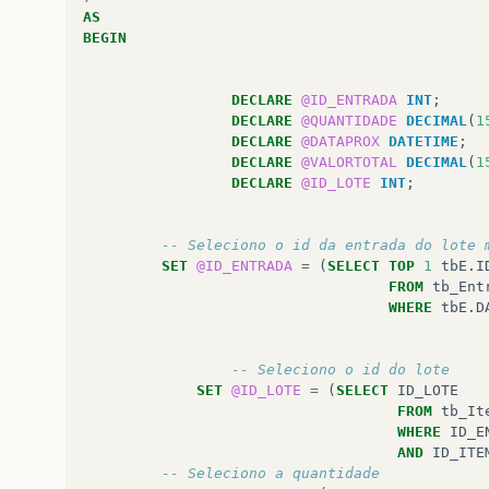
AS
BEGIN
DECLARE
@ID_ENTRADA
INT
;
DECLARE
@QUANTIDADE
DECIMAL
(
1
DECLARE
@DATAPROX
DATETIME
;
DECLARE
@VALORTOTAL
DECIMAL
(
1
DECLARE
@ID_LOTE
INT
;
-- Seleciono o id da entrada do lote 
SET
@ID_ENTRADA
=
(
SELECT
TOP
1
tbE
.
I
FROM
tb_Ent
WHERE
tbE
.
D
-- Seleciono o id do lote
SET
@ID_LOTE
=
(
SELECT
ID_LOTE
FROM
tb_It
WHERE
ID_E
AND
ID_ITE
-- Seleciono a quantidade