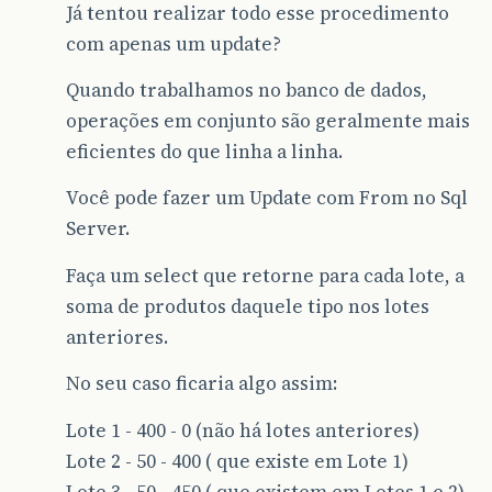
Já tentou realizar todo esse procedimento
AND
ID_LOTE
=
@ID_LOT
END
com apenas um update?
-- Senão, se a quantidade que for
ELSE
Quando trabalhamos no banco de dados,
BEGIN
operações em conjunto são geralmente mais
-- Enquanto a quantidade for maior
WHILE
(
@QUANTIDADE
>
0
)
eficientes do que linha a linha.
BEGIN
Você pode fazer um Update com From no Sql
-- Irá subtrair a quantidade
SET
@QUANTIDADE
=
@QT
Server.
-- Zera a quan
Faça um select que retorne para cada lote, a
UPDATE
soma de produtos daquele tipo nos lotes
tb_Items_Entrada
SET
anteriores.
QUANTIDADE
=
0
WHERE
No seu caso ficaria algo assim:
ID_ENTRADA
=
@
AND
ID_ITEM
=
Lote 1 - 400 - 0 (não há lotes anteriores)
AND
ID_LOTE
=
Lote 2 - 50 - 400 ( que existe em Lote 1)
Lote 3 - 50 - 450 ( que existem em Lotes 1 e 2)