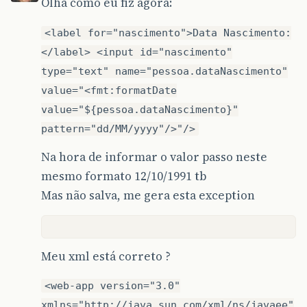
Olha como eu fiz agora:
<label for="nascimento">Data Nascimento:
</label> <input id="nascimento"
type="text" name="pessoa.dataNascimento"
value="<fmt:formatDate
value="${pessoa.dataNascimento}"
pattern="dd/MM/yyyy"/>"/>
Na hora de informar o valor passo neste
mesmo formato 12/10/1991 tb
Mas não salva, me gera esta exception
Meu xml está correto ?
<web-app version="3.0"
xmlns="http://java.sun.com/xml/ns/javaee"