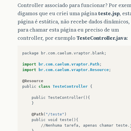
Controller associado para funcionar? Por exem
digamos que eu criei uma página
teste.jsp
, est
página é estática, não recebe dados dinâmicos,
para chamar esta página eu preciso de um
controller, por exemplo
TesteController.java
:
package
br
.
com
.
caelum
.
vraptor
.
blank
;
import
br.com.caelum.vraptor.Path
;
import
br.com.caelum.vraptor.Resource
;
@Resource
public
class
TesteController
{
public
TesteController
(){
}
@Path
(
"/teste"
)
public
void
teste
(){
//
Nenhuma
tarefa
,
apenas
chamar
teste
.
}