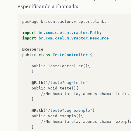
especificando a chamada:
package
br
.
com
.
caelum
.
vraptor
.
blank
;
import
br.com.caelum.vraptor.Path
;
import
br.com.caelum.vraptor.Resource
;
@Resource
public
class
TesteController
{
public
TesteController
(){
}
@Path
(
"/teste?pag=teste"
)
public
void
teste
(){
//
Nenhuma
tarefa
,
apenas
chamar
teste
.
}
@Path
(
"/teste?pag=exemplo"
)
public
void
exemplo
(){
//
Nenhuma
tarefa
,
apenas
chamar
exempl
}