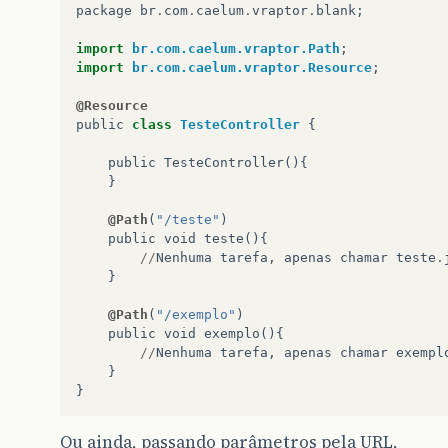
package
br
.
com
.
caelum
.
vraptor
.
blank
;
import
br.com.caelum.vraptor.Path
;
import
br.com.caelum.vraptor.Resource
;
@Resource
public
class
TesteController
{
public
TesteController
(){
}
@Path
(
"/teste"
)
public
void
teste
(){
//
Nenhuma
tarefa
,
apenas
chamar
teste
.
}
@Path
(
"/exemplo"
)
public
void
exemplo
(){
//
Nenhuma
tarefa
,
apenas
chamar
exempl
}
}
Ou ainda, passando parâmetros pela URL,