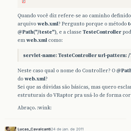
}
Quando você diz
refere-se ao caminho definid
arquivo
web.xml
? Pergunto porque o método
t
@Path("/teste")
, e a classe
TesteController
pod
em
web.xml
como:
servlet-name: TesteController url-pattern: 
Neste caso qual o nome do Controller? O
@Path
do
web.xml
?
Sei que as dúvidas são básicas, mas quero escl
estruturais do VRaptor pra usá-lo de forma cor
Abraço. :wink:
Lucas_Cavalcanti
24 de jan. de 2011