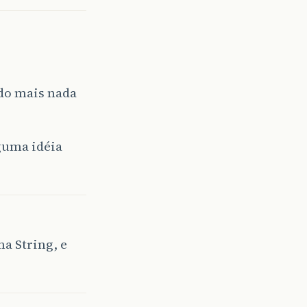
ido mais nada
lguma idéia
ma String, e