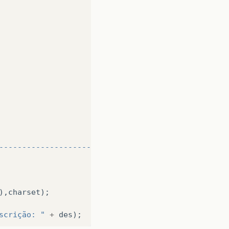
----------------------------------+"
);
),
charset
);
scrição: "
+
des
);