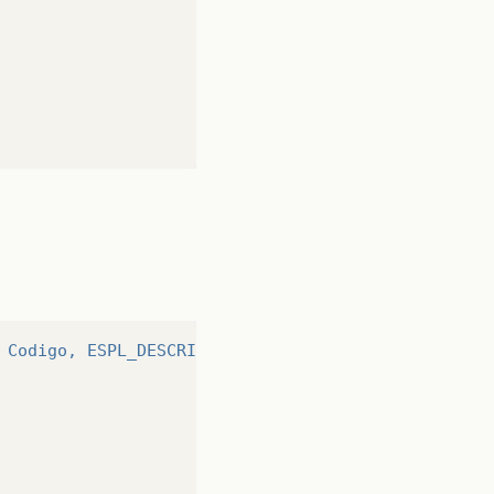
 Codigo, ESPL_DESCRICAO as Descricao FROM LIVRETO,