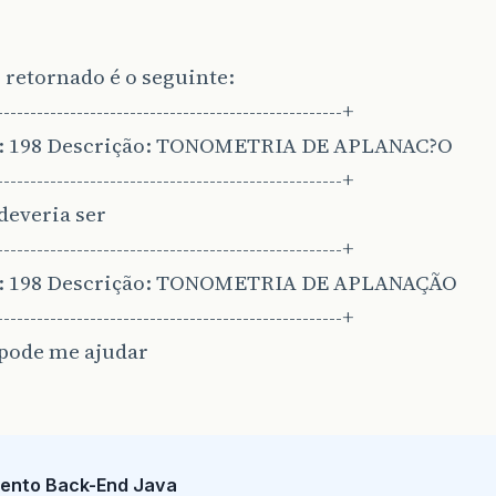
.
println
(
"+-------------------------
}
r retornado é o seguinte:
catch
(
SQLException
e
)
{
---------------------------------------------------+
e
.
printStackTrace
();
finally
{
o: 198 Descrição: TONOMETRIA DE APLANAC?O
dados
.
closeConnection
();
---------------------------------------------------+
deveria ser
---------------------------------------------------+
o: 198 Descrição: TONOMETRIA DE APLANAÇÃO
---------------------------------------------------+
pode me ajudar
ento Back-End Java