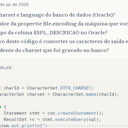
de jul. de 2006
harset e language do banco de dados (Oracle)?
alor da propertie file.encoding da máquina que vo
tipo da coluna ESPL_DESCRICAO no Oracle?
vo deste código é converter os caracteres de saída
dente do charset que foi gravado no banco?
on_vs:
t
charId
=
CharacterSet
.
UTF8_CHARSET
;
aracterSet
charset
=
CharacterSet
.
make
(
charId
);
y
{
Statement
stmt
=
con
.
createStatement
();
ResultSet
rs
=
stmt
.
executeQuery
(
sql
);
stem
.
out
.
println
(
"+-------------------------------