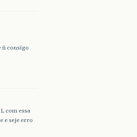
e ñ consigo
ML com essa
e e seje erro