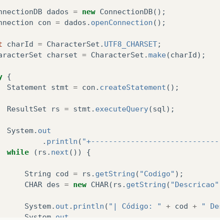
nnectionDB
dados
=
new
ConnectionDB
();
nnection
con
=
dados
.
openConnection
();
t
charId
=
CharacterSet
.
UTF8_CHARSET
;
aracterSet
charset
=
CharacterSet
.
make
(
charId
);
y
{
Statement
stmt
=
con
.
createStatement
();
ResultSet
rs
=
stmt
.
executeQuery
(
sql
);
System
.
out
.
println
(
"+-----------------------------
while
(
rs
.
next
())
{
String
cod
=
rs
.
getString
(
"Codigo"
);
CHAR
des
=
new
CHAR
(
rs
.
getString
(
"Descricao"
System
.
out
.
println
(
"| Código: "
+
cod
+
" De
System
.
out