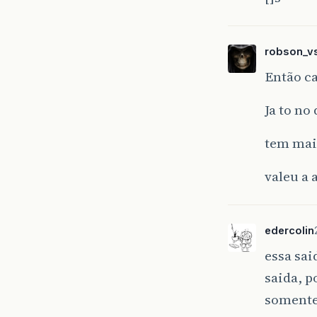
robson_v
Então ca
Ja to no
tem mai
valeu a 
edercolin
essa sa
saida, p
somente 