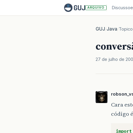
Discussoe
ARQUIVO
GUJ
Java
/
/
Topico
convers
27 de julho de 20
robson_v
Cara est
código é
import