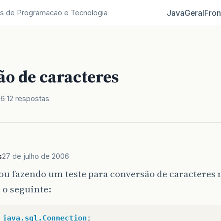
Java
Geral
Fron
s de Programacao e Tecnologia
ão de caracteres
06
12 respostas
s
27 de julho de 2006
ou fazendo um teste para conversão de caracteres n
 o seguinte:
java.sql.Connection
;