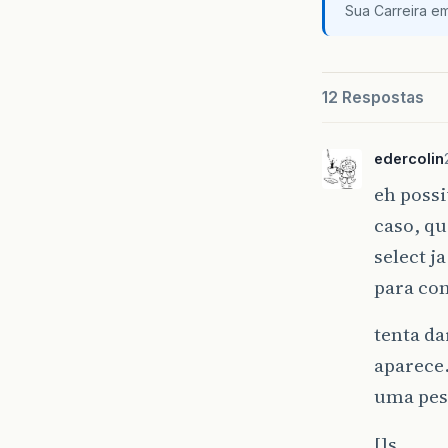
Sua Carreira e
12 Respostas
edercolin
eh possi
caso, qu
select j
para con
tenta da
aparece…
uma pes
[]s