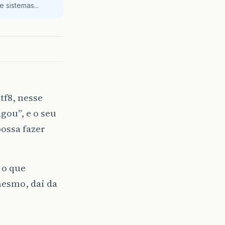
 sistemas...
tf8, nesse
gou”, e o seu
possa fazer
 o que
mesmo, dai da