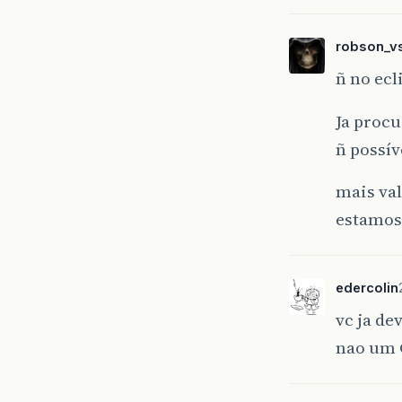
robson_v
ñ no ecl
Ja procu
ñ possív
mais val
estamos 
edercolin
vc ja de
nao um