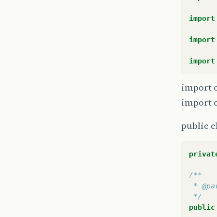
import
import
import
import 
import o
public c
privat
/**
 * @pa
 */
public