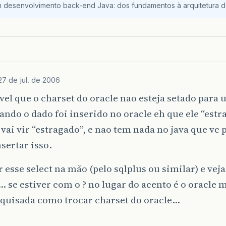
m desenvolvimento back-end Java: dos fundamentos à arquitetura de
27 de jul. de 2006
vel que o charset do oracle nao esteja setado para u
ando o dado foi inserido no oracle eh que ele “estra
a vai vir “estragado”, e nao tem nada no java que vc 
sertar isso.
r esse select na mão (pelo sqlplus ou similar) e veja
 se estiver com o ? no lugar do acento é o oracle 
quisada como trocar charset do oracle…