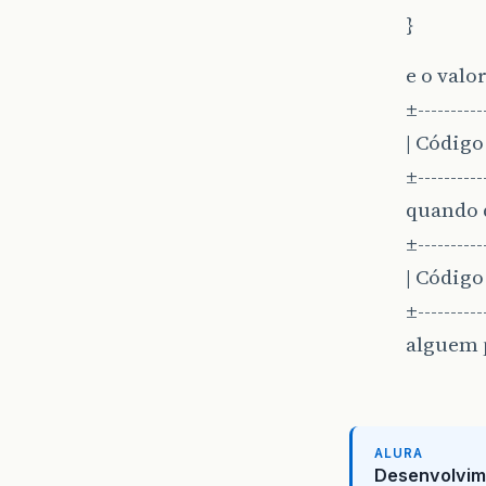
}
e o valo
}
±-----------
}
| Códig
±-----------
}
quando 
}
±-----------
| Códig
±-----------
alguem 
ALURA
Desenvolvim