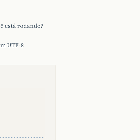
cê está rodando?
 em UTF-8
--------------------------------+"
);