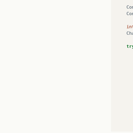
Co
Co
in
Ch
tr