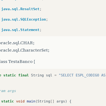
java.sql.ResultSet
;
java.sql.SQLException
;
java.sql.Statement
;
oracle.sql.CHAR;
racle.sql.CharacterSet;
lass TestaBanco {
e
static
final
String
sql
=
"SELECT ESPL_CODIGO AS
ram args
static
void
main
(
String
[]
args
)
{