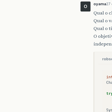
oyama
27 
O
Qual o c
Qual o v
Qual o 
O objeti
indepen
robs
in
Ch
tr
Sy