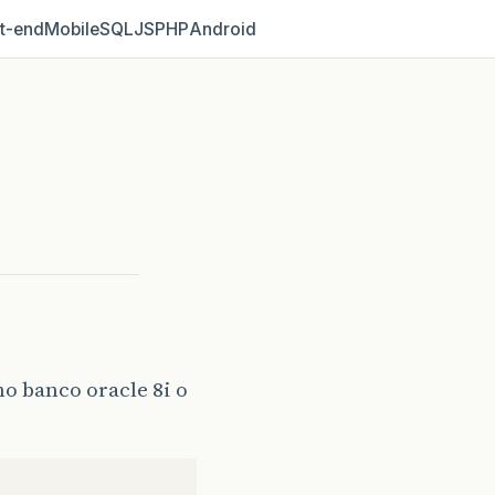
t‑end
Mobile
SQL
JS
PHP
Android
o banco oracle 8i o