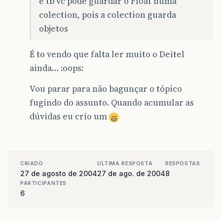
e tb vc pode guardar o Float numa
colection, pois a colection guarda
objetos
É to vendo que falta ler muito o Deitel
ainda… :oops:
Vou parar para não bagunçar o tópico
fugindo do assunto. Quando acumular as
dúvidas eu crio um
CRIADO
ULTIMA RESPOSTA
RESPOSTAS
27 de agosto de 2004
27 de ago. de 2004
8
PARTICIPANTES
6