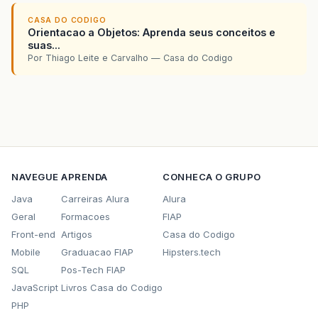
CASA DO CODIGO
Orientacao a Objetos: Aprenda seus conceitos e
suas...
Por Thiago Leite e Carvalho — Casa do Codigo
NAVEGUE
APRENDA
CONHECA O GRUPO
Java
Carreiras Alura
Alura
Geral
Formacoes
FIAP
Front-end
Artigos
Casa do Codigo
Mobile
Graduacao FIAP
Hipsters.tech
SQL
Pos-Tech FIAP
JavaScript
Livros Casa do Codigo
PHP