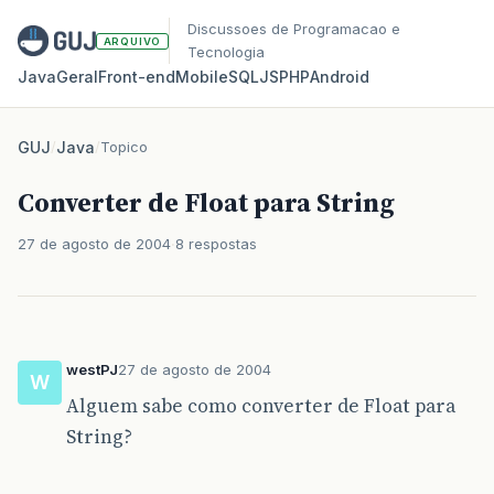
Discussoes de Programacao e
ARQUIVO
Tecnologia
Java
Geral
Front‑end
Mobile
SQL
JS
PHP
Android
GUJ
/
Java
/
Topico
Converter de Float para String
27 de agosto de 2004
8 respostas
westPJ
27 de agosto de 2004
W
Alguem sabe como converter de Float para
String?