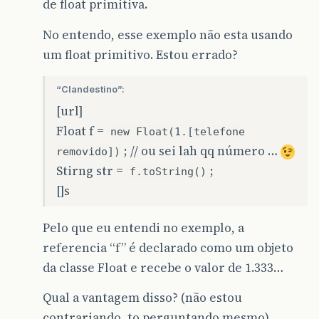
de float primitiva.
No entendo, esse exemplo não esta usando
um float primitivo. Estou errado?
“Clandestino”:
[url]
Float f =
new Float(1.[telefone
; // ou sei lah qq número …
removido])
Stirng str =
;
f.toString()
[]s
Pelo que eu entendi no exemplo, a
referencia “f” é declarado como um objeto
da classe Float e recebe o valor de 1.333…
Qual a vantagem disso? (não estou
contrariando, to perguntando mesmo)