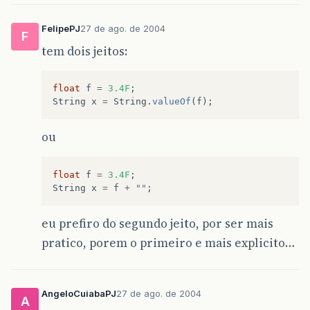
FelipePJ
27 de ago. de 2004
F
tem dois jeitos:
float
f
=
3.4F
;
String
x
=
String
.
valueOf
(
f
);
ou
float
f
=
3.4F
;
String
x
=
f
+
""
;
eu prefiro do segundo jeito, por ser mais
pratico, porem o primeiro e mais explicito…
AngeloCuiabaPJ
27 de ago. de 2004
A