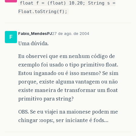
float f = (float) 10.20; String s =
Float.toString(f);
Fabio_MendesPJ
27 de ago. de 2004
F
Uma dúvida.
Eu observei que em nenhum código de
exemplo foi usado o tipo primitivo float.
Estou inganado ou é isso mesmo? Se sim
porque, existe alguma vantagem ou não
existe maneira de transformar um float
primitivo para string?
OBS. Se eu viajei na maionese podem me
chingar :oops:, ser iniciante é fods…