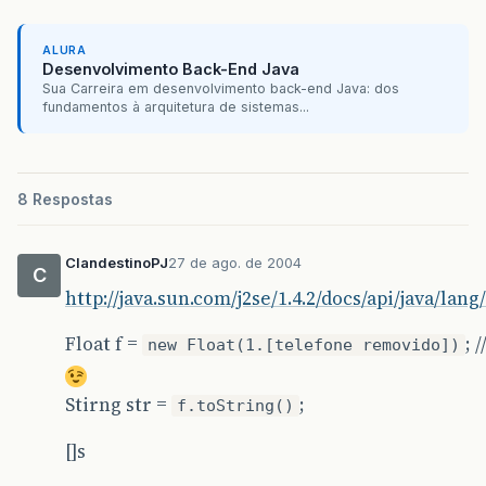
ALURA
Desenvolvimento Back-End Java
Sua Carreira em desenvolvimento back-end Java: dos
fundamentos à arquitetura de sistemas...
8 Respostas
ClandestinoPJ
27 de ago. de 2004
C
http://java.sun.com/j2se/1.4.2/docs/api/java/lan
Float f =
; 
new Float(1.[telefone removido])
Stirng str =
;
f.toString()
[]s