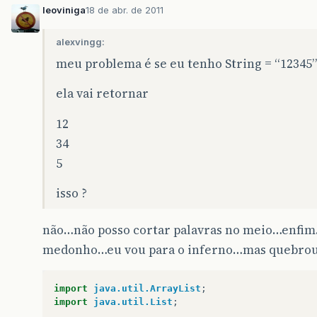
leoviniga
18 de abr. de 2011
alexvingg:
meu problema é se eu tenho String = “12345” 
ela vai retornar
12
34
5
isso ?
não…não posso cortar palavras no meio…enfim
medonho…eu vou para o inferno…mas quebrou 
import
java.util.ArrayList
;
import
java.util.List
;