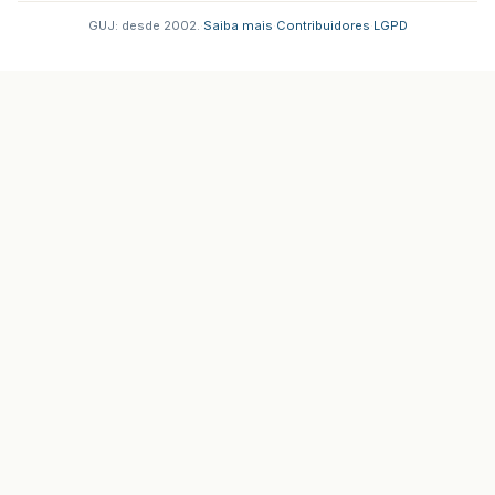
GUJ: desde 2002.
·
Saiba mais
·
Contribuidores
·
LGPD