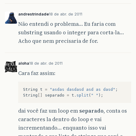
andrestrindade
18 de abr. de 2011
Não entendi o problema… Eu faria com
substring usando o integer para corta-la…
Acho que nem precisaria de for.
aloha
18 de abr. de 2011
Cara faz assim:
String
t
=
"asdas dasdasd asd as dasd"
;
String
[]
separado
=
t
.
split
(
" "
);
dai você faz um loop em
separado
, conta os
caracteres la dentro do loop e vai
incrementando… enquanto isso vai