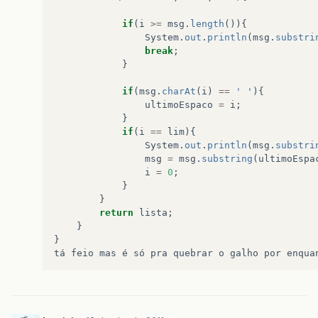
if
(
i
>=
msg
.
length
()){
System
.
out
.
println
(
msg
.
substri
break
;
}
if
(
msg
.
charAt
(
i
)
==
' '
){
ultimoEspaco
=
i
;
}
if
(
i
==
lim
){
System
.
out
.
println
(
msg
.
substri
msg
=
msg
.
substring
(
ultimoEspa
i
=
0
;
}
}
return
lista
;
}
}
tá
feio
mas
é
só
pra
quebrar
o
galho
por
enqua