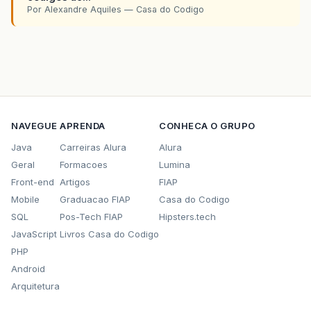
Por Alexandre Aquiles — Casa do Codigo
NAVEGUE
APRENDA
CONHECA O GRUPO
Java
Carreiras Alura
Alura
Geral
Formacoes
Lumina
Front-end
Artigos
FIAP
Mobile
Graduacao FIAP
Casa do Codigo
SQL
Pos-Tech FIAP
Hipsters.tech
JavaScript
Livros Casa do Codigo
PHP
Android
Arquitetura