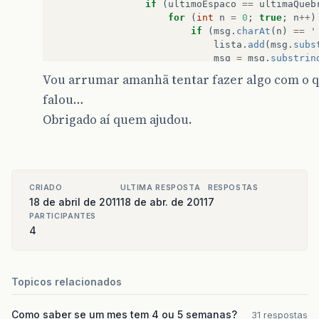
if
(
ultimoEspaco
==
ultimaQueb
for
(
int
n
=
0
;
true
;
n
++
)
if
(
msg
.
charAt
(
n
)
==
'
lista
.
add
(
msg
.
subs
msg
=
msg
.
substrin
i
=
0
;
Vou arrumar amanhã tentar fazer algo com o 
break
rot
;
falou…
}
}
Obrigado aí quem ajudou.
}
lista
.
add
(
msg
.
substring
(
ultima
msg
=
msg
.
substring
(
ultimoEspa
i
=
0
;
}
CRIADO
ULTIMA RESPOSTA
RESPOSTAS
}
18 de abril de 2011
18 de abr. de 2011
7
return
lista
;
PARTICIPANTES
}
4
}
Topicos relacionados
Como saber se um mes tem 4 ou 5 semanas?
31 respostas