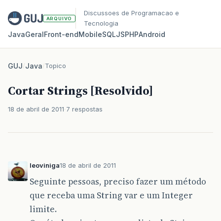
Discussoes de Programacao e
ARQUIVO
Tecnologia
Java
Geral
Front‑end
Mobile
SQL
JS
PHP
Android
GUJ
/
Java
/
Topico
Cortar Strings [Resolvido]
18 de abril de 2011
7 respostas
leoviniga
18 de abril de 2011
Seguinte pessoas, preciso fazer um método
que receba uma String var e um Integer
limite.