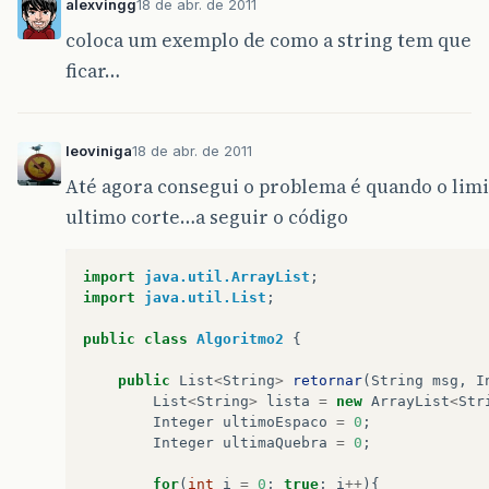
alexvingg
18 de abr. de 2011
coloca um exemplo de como a string tem que
ficar…
leoviniga
18 de abr. de 2011
Até agora consegui o problema é quando o limi
ultimo corte…a seguir o código
import
java.util.ArrayList
;
import
java.util.List
;
public
class
Algoritmo2
{
public
List
<
String
>
retornar
(
String
msg
,
I
List
<
String
>
lista
=
new
ArrayList
<
Str
Integer
ultimoEspaco
=
0
;
Integer
ultimaQuebra
=
0
;
for
(
int
i
=
0
;
true
;
i
++
){