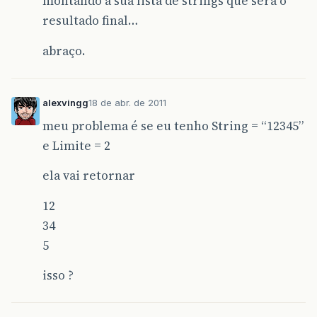
montando a sua lista de strings que será o
resultado final…
abraço.
alexvingg
18 de abr. de 2011
meu problema é se eu tenho String = “12345”
e Limite = 2
ela vai retornar
12
34
5
isso ?