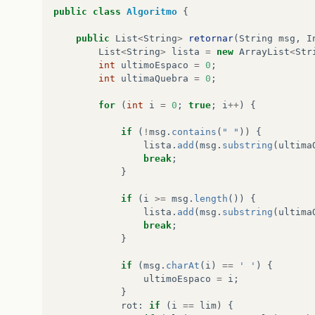
public
class
Algoritmo
{
public
List
<
String
>
retornar
(
String
msg
,
I
List
<
String
>
lista
=
new
ArrayList
<
Str
int
ultimoEspaco
=
0
;
int
ultimaQuebra
=
0
;
for
(
int
i
=
0
;
true
;
i
++
)
{
if
(
!
msg
.
contains
(
" "
))
{
lista
.
add
(
msg
.
substring
(
ultima
break
;
}
if
(
i
>=
msg
.
length
())
{
lista
.
add
(
msg
.
substring
(
ultima
break
;
}
if
(
msg
.
charAt
(
i
)
==
' '
)
{
ultimoEspaco
=
i
;
}
rot
:
if
(
i
==
lim
)
{