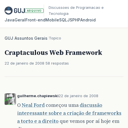
Discussoes de Programacao e
ARQUIVO
Tecnologia
Java
Geral
Front‑end
Mobile
SQL
JS
PHP
Android
GUJ
/
Assuntos Gerais
/
Topico
Craptaculous Web Framework
22 de janeiro de 2008
58 respostas
guilherme.chapiewski
22 de janeiro de 2008
O
Neal Ford
começou uma
discussão
interessante sobre a criação de frameworks
a torto e a direito
que vemos por aí hoje em