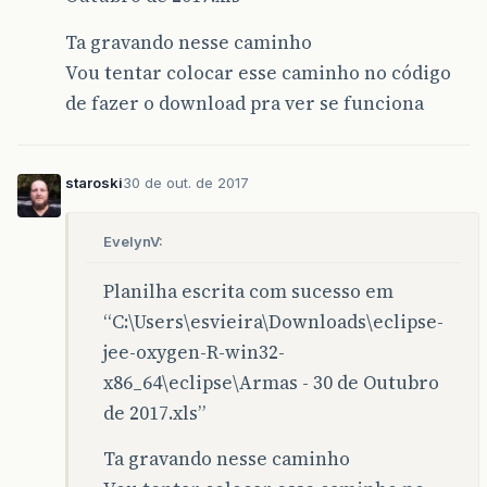
Ta gravando nesse caminho
Vou tentar colocar esse caminho no código
de fazer o download pra ver se funciona
staroski
30 de out. de 2017
EvelynV:
Planilha escrita com sucesso em
“C:\Users\esvieira\Downloads\eclipse-
jee-oxygen-R-win32-
x86_64\eclipse\Armas - 30 de Outubro
de 2017.xls”
Ta gravando nesse caminho