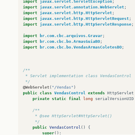
}
import
javax.servlet.ServletException
;
import
javax.servlet.annotation.WebServlet
;
import
javax.servlet.http.HttpServlet
;
return
lista
;
import
javax.servlet.http.HttpServletRequest
;
}
import
javax.servlet.http.HttpServletResponse
;
import
br.com.cbc.arquivos.Gravar
;
}
import
br.com.cbc.bo.ArmasGuiaBO
;
import
br.com.cbc.bo.VendasArmasColetesBO
;
/**
 * Servlet implementation class VendasControl
 */
@WebServlet
(
"/Vendas"
)
public
class
VendasControl
extends
HttpServlet
private
static
final
long
serialVersionUID
/**
     * @see HttpServlet#HttpServlet()
     */
public
VendasControl
()
{
super
();