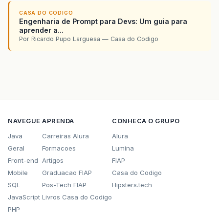
CASA DO CODIGO
Engenharia de Prompt para Devs: Um guia para
aprender a...
Por Ricardo Pupo Larguesa — Casa do Codigo
NAVEGUE
APRENDA
CONHECA O GRUPO
Java
Carreiras Alura
Alura
Geral
Formacoes
Lumina
Front-end
Artigos
FIAP
Mobile
Graduacao FIAP
Casa do Codigo
SQL
Pos-Tech FIAP
Hipsters.tech
JavaScript
Livros Casa do Codigo
PHP