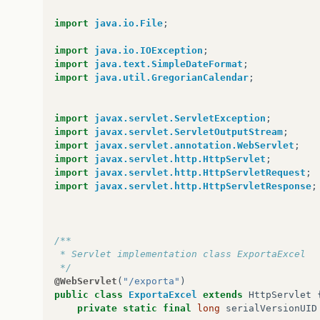
import
java.io.File
;
import
java.io.IOException
;
import
java.text.SimpleDateFormat
;
import
java.util.GregorianCalendar
;
import
javax.servlet.ServletException
;
import
javax.servlet.ServletOutputStream
;
import
javax.servlet.annotation.WebServlet
;
import
javax.servlet.http.HttpServlet
;
import
javax.servlet.http.HttpServletRequest
;
import
javax.servlet.http.HttpServletResponse
;
/**
 * Servlet implementation class ExportaExcel
 */
@WebServlet
(
"/exporta"
)
public
class
ExportaExcel
extends
HttpServlet
private
static
final
long
serialVersionUID