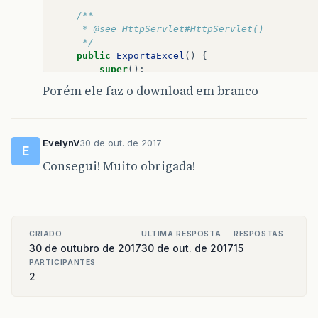
/**
     * @see HttpServlet#HttpServlet()
     */
public
ExportaExcel
()
{
super
();
// TODO Auto-generated constructor stu
Porém ele faz o download em branco
}
/**
	 * @see HttpServlet#service(HttpServletReq
EvelynV
30 de out. de 2017
E
	 */
Consegui! Muito obrigada!
protected
void
service
(
HttpServletRequest
GregorianCalendar
calendar
=
new
Grego
SimpleDateFormat
formatador
=
new
Simp
"dd' de 'MMMMM' de 'yyyy"
);
CRIADO
ULTIMA RESPOSTA
RESPOSTAS
System
.
out
.
println
(
formatador
.
format
(
c
30 de outubro de 2017
30 de out. de 2017
15
PARTICIPANTES
2
File
dir
=
new
File
(
"Armas.xls"
);
File
arq
=
new
File
(
dir
,
"Armas - "