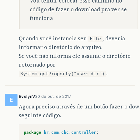
Vou tentar colocar esse caminho no
código de fazer o download pra ver se
funciona
Quando você instancia seu
, deveria
File
informar o diretório do arquivo.
Se você não informa ele assume o diretório
retornado por
.
System.getProperty("user.dir")
EvelynV
30 de out. de 2017
E
Agora preciso através de um botão fazer o dow
seguinte código.
package
br.com.cbc.controller
;