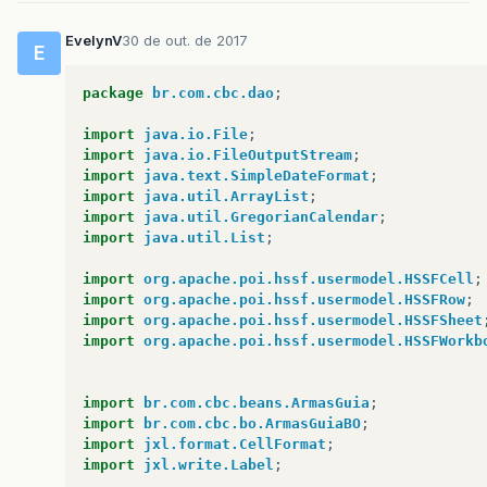
EvelynV
30 de out. de 2017
E
package
br.com.cbc.dao
;
import
java.io.File
;
import
java.io.FileOutputStream
;
import
java.text.SimpleDateFormat
;
import
java.util.ArrayList
;
import
java.util.GregorianCalendar
;
import
java.util.List
;
import
org.apache.poi.hssf.usermodel.HSSFCell
;
import
org.apache.poi.hssf.usermodel.HSSFRow
;
import
org.apache.poi.hssf.usermodel.HSSFSheet
import
org.apache.poi.hssf.usermodel.HSSFWorkb
import
br.com.cbc.beans.ArmasGuia
;
import
br.com.cbc.bo.ArmasGuiaBO
;
import
jxl.format.CellFormat
;
import
jxl.write.Label
;