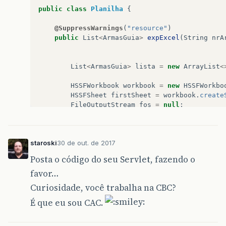
public
class
Planilha
{
@SuppressWarnings
(
"resource"
)
public
List
<
ArmasGuia
>
expExcel
(
String
nrA
List
<
ArmasGuia
>
lista
=
new
ArrayList
<
HSSFWorkbook
workbook
=
new
HSSFWorkbo
HSSFSheet
firstSheet
=
workbook
.
create
FileOutputStream
fos
=
null
;
staroski
30 de out. de 2017
GregorianCalendar
calendar
=
new
Grego
SimpleDateFormat
formatador
=
new
Simp
Posta o código do seu Servlet, fazendo o
System
.
out
.
println
(
formatador
.
format
(
c
favor…
try
{
Curiosidade, você trabalha na CBC?
fos
=
new
FileOutputStream
(
new
Fil
É que eu sou CAC.
ArmasGuiaBO
bo
=
new
ArmasGuiaBO
()
List
<
ArmasGuia
>
lista1
=
bo
.
Listag