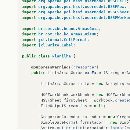
import
org.apache.poi.hssf.usermodel.HSSFCell
;
request
.
setAttribute
(
"Armas"
,
import
org.apache.poi.hssf.usermodel.HSSFRow
;
import
org.apache.poi.hssf.usermodel.HSSFSheet
import
org.apache.poi.hssf.usermodel.HSSFWorkb
import
br.com.cbc.beans.ArmasGuia
;
}
else
{
import
br.com.cbc.bo.ArmasGuiaBO
;
request
.
setAttribute
(
"listaArm
import
jxl.format.CellFormat
;
RequestDispatcher
rd
=
request
import
jxl.write.Label
;
rd
.
forward
(
request
,
response
);
public
class
Planilha
{
}
@SuppressWarnings
(
"resource"
)
}
else
if
(
request
.
getParameter
(
"opt
public
List
<
ArmasGuia
>
expExcel
(
String
nrA
if
(
request
.
getParameter
(
"nmNr"
List
<
ArmasGuia
>
lista
=
new
ArrayList
<
request
.
setAttribute
(
"list
HSSFWorkbook
workbook
=
new
HSSFWorkbo
RequestDispatcher
rd
=
req
HSSFSheet
firstSheet
=
workbook
.
create
rd
.
forward
(
request
,
respon
FileOutputStream
fos
=
null
;
GregorianCalendar
calendar
=
new
Grego
SimpleDateFormat
formatador
=
new
Simp
System
.
out
.
println
(
formatador
.
format
(
c