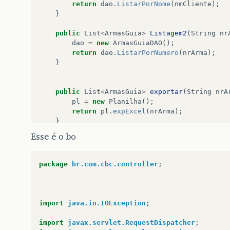
return
dao
.
ListarPorNome
(
nmCliente
);
row
.
createCell
(
15
).
setCellValu
}
row
.
createCell
(
16
).
setCellValu
public
List
<
ArmasGuia
>
Listagem2
(
String
nr
i
++
;
dao
=
new
ArmasGuiaDAO
();
}
return
dao
.
ListarPorNumero
(
nrArma
);
}
workbook
.
write
(
fos
);
public
List
<
ArmasGuia
>
exportar
(
String
nrA
System
.
out
.
println
(
"Planilha escri
pl
=
new
Planilha
();
return
pl
.
expExcel
(
nrArma
);
}
}
catch
(
Exception
e
)
{
e
.
printStackTrace
();
Esse é o bo
System
.
out
.
println
(
"Erro ao export
public
List
<
ArmasGuia
>
criar
(
String
nrArma
}
finally
{
t
=
new
Teste
();
try
{
package
br.com.cbc.controller
;
return
t
.
criarPlanilha
(
nrArma
);
fos
.
flush
();
}
fos
.
close
();
}
}
catch
(
Exception
e
){
import
java.io.IOException
;
e
.
printStackTrace
();
}
import
javax.servlet.RequestDispatcher
;