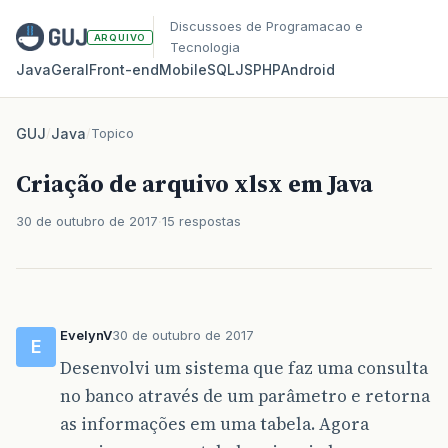
Discussoes de Programacao e
ARQUIVO
Tecnologia
Java
Geral
Front‑end
Mobile
SQL
JS
PHP
Android
GUJ
/
Java
/
Topico
Criação de arquivo xlsx em Java
30 de outubro de 2017
15 respostas
EvelynV
30 de outubro de 2017
E
Desenvolvi um sistema que faz uma consulta
no banco através de um parâmetro e retorna
as informações em uma tabela. Agora