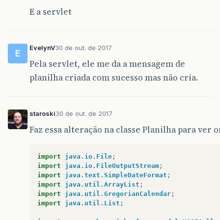
// TODO Auto-generated constructor stu
E a servlet
}
/**
	 * @see HttpServlet#service(HttpServletReq
EvelynV
30 de out. de 2017
E
	 */
Pela servlet, ele me da a mensagem de
protected
void
service
(
HttpServletRequest
planilha criada com sucesso mas não cria.
staroski
30 de out. de 2017
try
{
Faz essa alteração na classe Planilha para ver 
if
(
request
.
getParameter
(
"opt"
).
equ
import
java.io.File
;
if
(
request
.
getParameter
(
"nmNr"
import
java.io.FileOutputStream
;
import
java.text.SimpleDateFormat
;
request
.
setAttribute
(
"listaArm
import
java.util.ArrayList
;
RequestDispatcher
rd
=
request
import
java.util.GregorianCalendar
;
rd
.
forward
(
request
,
response
);
import
java.util.List
;