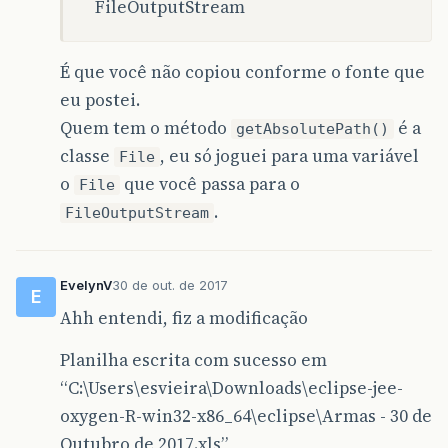
FileOutputStream
É que você não copiou conforme o fonte que
eu postei.
Quem tem o método
é a
getAbsolutePath()
classe
, eu só joguei para uma variável
File
o
que você passa para o
File
.
FileOutputStream
EvelynV
30 de out. de 2017
E
Ahh entendi, fiz a modificação
Planilha escrita com sucesso em
“C:\Users\esvieira\Downloads\eclipse-jee-
oxygen-R-win32-x86_64\eclipse\Armas - 30 de
Outubro de 2017.xls”