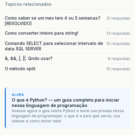
+
formatador
.
format
(
calendar
.
g
Topicos relacionados
Como saber se um mes tem 4 ou 5 semanas?
31 respostas
ServletOutputStream
out
=
resp
.
getOutp
[RESOLVIDO]
resp
.
reset
();
resp
.
setHeader
(
"Content-Disposition"
,
Como converter inteiro para string!
13 respostas
resp
.
setContentType
(
"application/vnd.m
Comando SELECT para selecionar intervalo de
12 respostas
data SQL SERVER
&, &&, |, ||. Qndo usar?
6 respostas
out
.
flush
();
out
.
close
();
O método split
12 respostas
}}
ALURA
O que é Python? — um guia completo para iniciar
nessa linguagem de programação
Acesse agora o guia sobre Python e inicie sua jornada nessa
linguagem de programação: o que é e para que serve, sua
sintaxe e como iniciar nela!