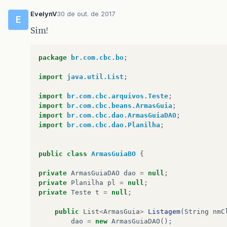
EvelynV
30 de out. de 2017
E
Sim!
int
i
=
0
;
package
br.com.cbc.bo
;
for
(
ArmasGuia
a
:
lista1
)
{
HSSFRow
row
=
firstSheet
.
creat
import
java.util.List
;
row
.
createCell
(
0
).
setCellValue
import
br.com.cbc.arquivos.Teste
;
row
.
createCell
(
1
).
setCellValue
import
br.com.cbc.beans.ArmasGuia
;
row
.
createCell
(
2
).
setCellValue
import
br.com.cbc.dao.ArmasGuiaDAO
;
row
.
createCell
(
3
).
setCellValue
import
br.com.cbc.dao.Planilha
;
row
.
createCell
(
4
).
setCellValue
row
.
createCell
(
5
).
setCellValue
row
.
createCell
(
6
).
setCellValue
public
class
ArmasGuiaBO
{
row
.
createCell
(
7
).
setCellValue
row
.
createCell
(
8
).
setCellValue
private
ArmasGuiaDAO
dao
=
null
;
row
.
createCell
(
9
).
setCellValue
private
Planilha
pl
=
null
;
row
.
createCell
(
10
).
setCellValu
private
Teste
t
=
null
;
row
.
createCell
(
11
).
setCellValu
row
.
createCell
(
12
).
setCellValu
public
List
<
ArmasGuia
>
Listagem
(
String
nmC
row
.
createCell
(
13
).
setCellValu
dao
=
new
ArmasGuiaDAO
();
row
.
createCell
(
14
).
setCellValu