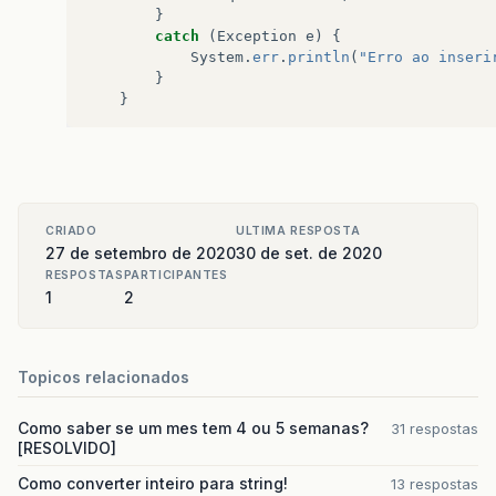
}
Nome
=
entradaString
.
n
catch
(
Exception
e
)
{
System
.
out
.
println
(
"En
System
.
err
.
println
(
"Erro ao inseri
break
;
}
case
5
:
}
System
.
out
.
println
(
""
)
break
;
case
6
:
System
.
out
.
println
(
""
)
break
;
default
:
CRIADO
ULTIMA RESPOSTA
System
.
out
.
println
(
"Op
27 de setembro de 2020
30 de set. de 2020
RESPOSTAS
PARTICIPANTES
}
1
2
}
while
(
menu
!=
5
);
Topicos relacionados
}
Como saber se um mes tem 4 ou 5 semanas?
31 respostas
[RESOLVIDO]
static
void
exibirmenu
(){
Como converter inteiro para string!
13 respostas