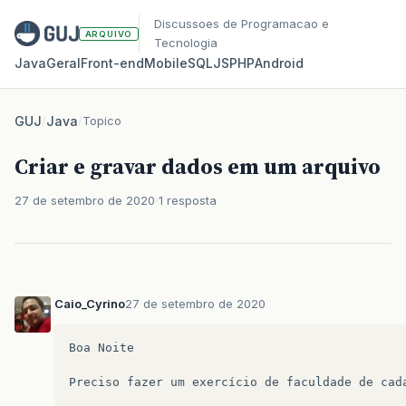
Discussoes de Programacao e
ARQUIVO
Tecnologia
Java
Geral
Front‑end
Mobile
SQL
JS
PHP
Android
GUJ
/
Java
/
Topico
Criar e gravar dados em um arquivo
27 de setembro de 2020
1 resposta
Caio_Cyrino
27 de setembro de 2020
Boa
Noite
Preciso
fazer
um
exercício
de
faculdade
de
cad