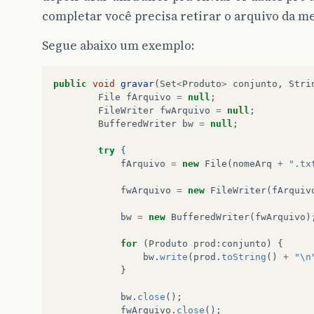
case
2
:
completar você precisa retirar o arquivo da mem
System
.
out
.
println
(
"==
System
.
out
.
println
(
Cad
Segue abaixo um exemplo:
break
;
case
3
:
public
void
gravar
(
Set
<
Produto
>
conjunto
,
Stri
System
.
out
.
println
(
"Ex
File
fArquivo
=
null
;
System
.
out
.
println
(
"Di
FileWriter
fwArquivo
=
null
;
Nome
=
entradaString
.
n
BufferedWriter
bw
=
null
;
if
(
!
(
Cadastro
.
getList
if
(
Cadastro
.
remove
try
{
System
.
out
.
pr
fArquivo
=
new
File
(
nomeArq
+
".tx
}
else
{
fwArquivo
=
new
FileWriter
(
fArquiv
System
.
out
.
prin
}
bw
=
new
BufferedWriter
(
fwArquivo
)
}
else
{
for
(
Produto
prod
:
conjunto
)
{
System
.
out
.
println
(
"Nã
bw
.
write
(
prod
.
toString
()
+
"\n
}
}
break
;
case
4
:
bw
.
close
();
System
.
out
.
printl
fwArquivo
.
close
();
System
.
out
.
println
(
"Di