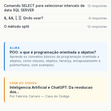
System
.
out
.
println
(
"========== Alu
Comando SELECT para selecionar intervalo de
12 respostas
System
.
out
.
println
(
" 1 - Cadastrar
data SQL SERVER
System
.
out
.
println
(
" 2 - Listar"
);
System
.
out
.
println
(
" 3 - Exclui Al
&, &&, |, ||. Qndo usar?
6 respostas
System
.
out
.
println
(
" 4 - Pesquisar
System
.
out
.
println
(
" 5 - Sair"
);
O método split
12 respostas
System
.
out
.
println
(
" ====> Escolha
}
ALURA
}
POO: o que é programação orientada a objetos?
Aprenda os conceitos básicos da programação orientada a
classe
aluno
objetos, como classes, objetos, herança, encapsulamento e
polimorfismo, com exemplos.
public
class
Aluno
{
private
String
Nome
;
private
String
email
;
CASA DO CODIGO
private
String
Curso
;
Inteligencia Artificial e ChatGPT: Da revolucao
dos...
//construtores
Por Fabricio Carraro — Casa do Codigo
public
Aluno
()
{
}