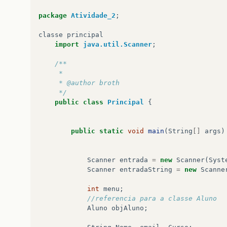
package
Atividade_2
;
classe
principal
import
java.util.Scanner
;
/**
     *
     * @author broth
     */
public
class
Principal
{
public
static
void
main
(
String
[]
args
)
Scanner
entrada
=
new
Scanner
(
Syst
Scanner
entradaString
=
new
Scanne
int
menu
;
//referencia para a classe Aluno
Aluno
objAluno
;