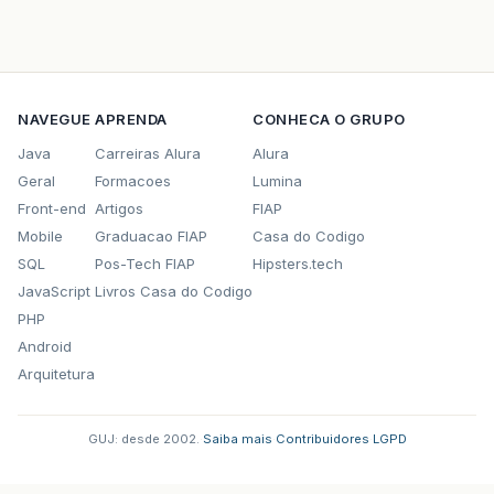
// sobrecarregado
public
Aluno
(
String
nome
,
String
email
,
St
this
.
Nome
=
nome
;
this
.
email
=
email
;
this
.
Curso
=
Curso
;
NAVEGUE
APRENDA
CONHECA O GRUPO
}
Java
Carreiras Alura
Alura
//metodos de acesso - getters - setters
Geral
Formacoes
Lumina
public
String
getNome
()
{
Front-end
Artigos
FIAP
return
Nome
;
Mobile
Graduacao FIAP
Casa do Codigo
}
SQL
Pos-Tech FIAP
Hipsters.tech
public
void
setNome
(
String
Nome
)
{
JavaScript
Livros Casa do Codigo
this
.
Nome
=
Nome
;
PHP
}
Android
public
String
getEmail
()
{
Arquitetura
return
email
;
}
GUJ: desde 2002.
·
Saiba mais
·
Contribuidores
·
LGPD
public
void
setEmail
(
String
email
)
{
this
.
email
=
email
;