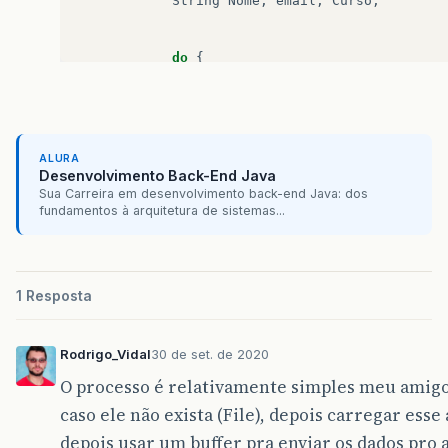
String
Nome
,
email
,
Curso
;
do
{
exibirmenu
();
menu
=
entrada
.
nextInt
();
switch
(
menu
)
{
case
1
:
//cadastro do func
ALURA
System
.
out
.
println
(
Desenvolvimento Back-End Java
System
.
out
.
println
(
"Di
Sua Carreira em desenvolvimento back-end Java: dos
Nome
=
entradaString
.
n
fundamentos à arquitetura de sistemas...
System
.
out
.
println
(
"Di
email
=
entradaString
.
System
.
out
.
println
(
"Di
Curso
=
entradaString
.
1 Resposta
//criar objeto da clas
objAluno
=
new
Aluno
(
N
Rodrigo_Vidal
30 de set. de 2020
//guardar no Arraylist
O processo é relativamente simples meu amigo
Cadastro
.
adicionar
(
obj
caso ele não exista (File), depois carregar es
break
;
depois usar um buffer pra enviar os dados pro 