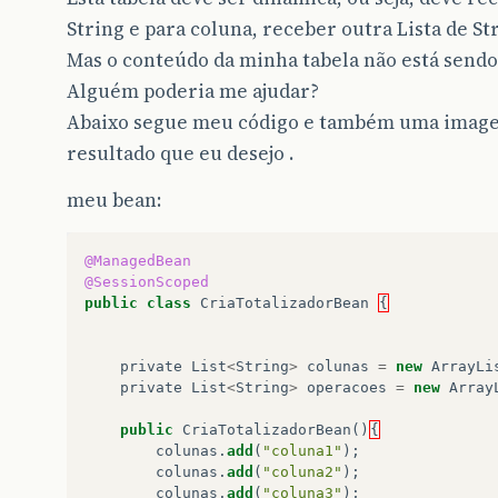
String e para coluna, receber outra Lista de S
Mas o conteúdo da minha tabela não está sendo
Alguém poderia me ajudar?
Abaixo segue meu código e também uma imagem
resultado que eu desejo .
meu bean:
@ManagedBean
@SessionScoped
public
class
CriaTotalizadorBean
{
private
List
<
String
>
colunas
=
new
ArrayLi
private
List
<
String
>
operacoes
=
new
Array
public
CriaTotalizadorBean
()
{
colunas
.
add
(
"coluna1"
);
colunas
.
add
(
"coluna2"
);
colunas
.
add
(
"coluna3"
);