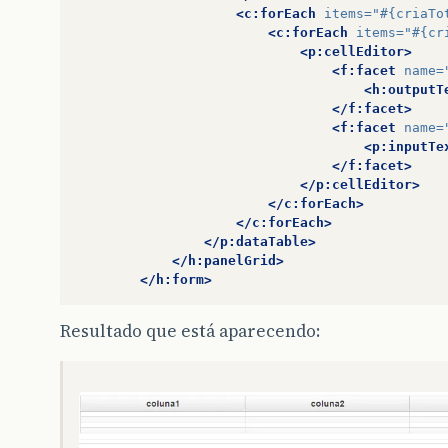
<c:forEach
items=
"#{criaTo
<c:forEach
items=
"#{cr
<p:cellEditor>
<f:facet
name=
<h:outputT
</f:facet>
<f:facet
name=
<p:inputTe
</f:facet>
</p:cellEditor>
</c:forEach>
</c:forEach>
</p:dataTable>
</h:panelGrid>
</h:form>
Resultado que está aparecendo: