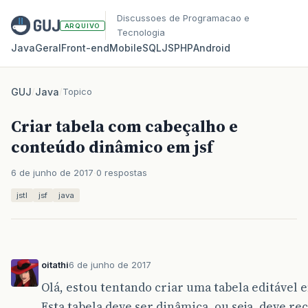
Discussoes de Programacao e
ARQUIVO
Tecnologia
Java
Geral
Front‑end
Mobile
SQL
JS
PHP
Android
GUJ
/
Java
/
Topico
Criar tabela com cabeçalho e
conteúdo dinâmico em jsf
6 de junho de 2017
0 respostas
jstl
jsf
java
oitathi
6 de junho de 2017
Olá, estou tentando criar uma tabela editável 
Esta tabela deve ser dinâmica, ou seja, deve r