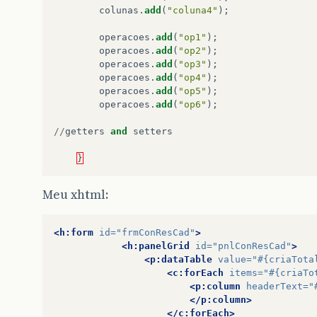
colunas
.
add
(
"coluna4"
);
operacoes
.
add
(
"op1"
);
operacoes
.
add
(
"op2"
);
operacoes
.
add
(
"op3"
);
operacoes
.
add
(
"op4"
);
operacoes
.
add
(
"op5"
);
operacoes
.
add
(
"op6"
);
//
getters
and
setters
}
Meu xhtml:
<h:form
id=
"frmConResCad"
>
<h:panelGrid
id=
"pnlConResCad"
>
<p:dataTable
value=
"#{criaTota
<c:forEach
items=
"#{criaTo
<p:column
headerText=
"
</p:column>
</c:forEach>