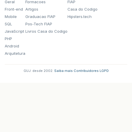
Geral
Formacoes
FIAP
Front-end
Artigos
Casa do Codigo
Mobile
Graduacao FIAP
Hipsters.tech
SQL
Pos-Tech FIAP
JavaScript
Livros Casa do Codigo
PHP
Android
Arquitetura
GUJ: desde 2002.
·
Saiba mais
·
Contribuidores
·
LGPD